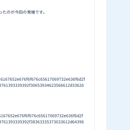
たのが今回の発端です。

26167652e676f6f676c65617069732e636f6d2f
3761393339392f30653934623566612d33626
26167652e676f6f676c65617069732e636f6d2f
3761393339392f38363335373033612d64396