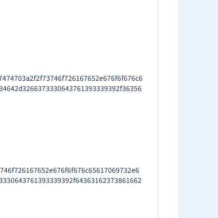
4703a2f2f73746f726167652e676f6f676c6
34642d3266373330643761393339392f36356


746f726167652e676f6f676c65617069732e6
3330643761393339392f64363162373861662