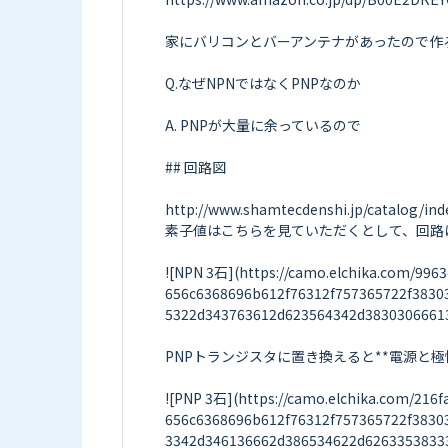
家にバリコンとバーアンテナがあったので作
Q.なぜNPNではなくPNPなのか

A. PNPが大量に余っているので

## 回路図

http://www.shamtecdenshi.jp/catalog/ind
素子値はこちらを見ていただくとして、回路
![NPN 3石](https://camo.elchika.com/99
656c6368696b612f76312f757365722f383
5322d343763612d623564342d38303066613
PNPトランジスタに置き換えると**電源と極
![PNP 3石](https://camo.elchika.com/21
656c6368696b612f76312f757365722f383
3342d346136662d386534622d62633538333