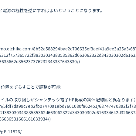
と電源の極性を逆にすればよいということになります。

hika.com/8b52a588294bae2c706635ef3aef41a9ee3a25a3/68747
6312f757365722f38303034383535362d663062322d343030302d6163
635662d356237376232343337643830/)

ルの位置をずらすことで調整が可能

めコイルの取り回しがシャンテック電子HP掲載の実体配線図と異なります）
5fdf7da99c7eb2fb07470a1ebd7601080f862451/687474703a2f2f73
22f38303034383535362d663062322d343030302d616334642d326637
6636531666161633934/)

gP-11826/
