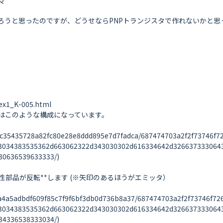
ろうと思ったのですが、どうせならPNPトランジスタで作れないかと思っ
ex1_K-005.html

はこのような構成になっています。

63c35435728a82fc80e28e8ddd895e7d7fadca/687474703a2f2f73746f7
03034383535362d663062322d343030302d616334642d326637333064
0636539633333/)

性部品が反転**します (※矢印のあるほうがエミッタ）

6fa4a5adbdf609f85c7f9f6bf3db0d736b8a37/687474703a2f2f73746f7
03034383535362d663062322d343030302d616334642d326637333064
4336538333034/)
