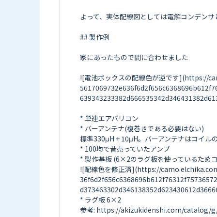
よって、実体配線図としては電解コンデンサ
## 製作例

家にあったもので間に合わせました

![電池ボックスの配線色が逆です](https://camo.elc
5617069732e636f6d2f656c6368696b612f7
639343233382d666535342d346431382d613
* 単連エアバリコン

* バーアンテナ(複巻きである必要はない)

標準330μH + 10μH。バーアンテナはコイ
* 100均で昔売っていたアンプ

* 製作基板 (6×2のラグ板を使っているた
![配線色を修正済](https://camo.elchika.com/
36f6d2f656c6368696b612f76312f7573657
d373463302d346138352d623430612d36666
* ラグ板 6×2

参考: https://akizukidenshi.com/catalog/g/