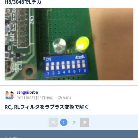
H8/3048でLチカ
sanguisorba
2021年05月08日作成
8404
RC, RLフィルタをラプラス変換で解く
1
2