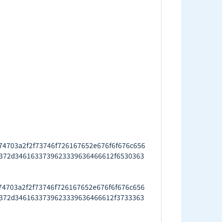
03a2f2f73746f726167652e676f6f676c656
372d3461633739623339636466612f6530363
03a2f2f73746f726167652e676f6f676c656
372d3461633739623339636466612f3733363