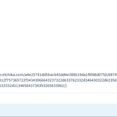
ika.com/a4e25741dd5bacb45dd4e388619da1f8fd6d0750/687474
312f757365722f34343066643237322d633762332d346430322d62356
533332d313465643734393265633962/)