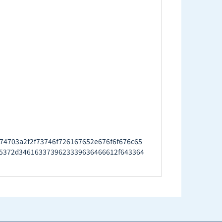
703a2f2f73746f726167652e676f6f676c65
5372d3461633739623339636466612f643364