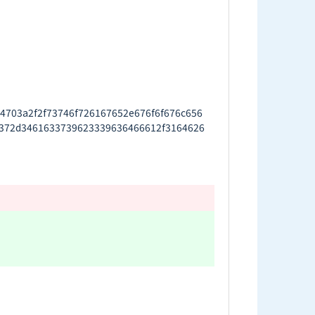
03a2f2f73746f726167652e676f6f676c656
372d3461633739623339636466612f3164626