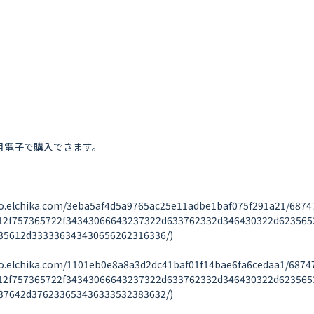
秋月電子で購入できます。

ika.com/3eba5af4d5a9765ac25e11adbe1baf075f291a21/6874747
12f757365722f34343066643237322d633762332d346430322d623565
5612d333336343430656262316336/)

ika.com/1101eb0e8a8a3d2dc41baf01f14bae6fa6cedaa1/6874747
12f757365722f34343066643237322d633762332d346430322d623565
7642d376233653436333532383632/)
