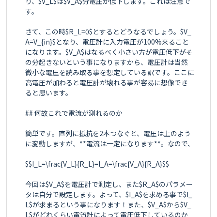
り、$V_L$は$V_A$分電圧が低下します。これは注意で
す。

さて、この時$R_L=0$とするとどうなるでしょう。$V_
A=V_{in}$となり、電圧計に入力電圧が100%来ること
になります。$V_A$はなるべく小さい方が電圧低下がそ
の分起きないという事になりますから、電圧計は当然
微小な電圧を読み取る事を想定している訳です。ここに
高電圧が加わると電圧計が壊れる事が容易に想像でき
ると思います。

## 何故これで電流が測れるのか

簡単です。直列に抵抗を2本つなぐと、電圧は上のよう
に変動しますが、**電流は一定になります**。なので、

$$I_L=\frac{V_L}{R_L}=I_A=\frac{V_A}{R_A}$$

今回は$V_A$を電圧計で測定し、また$R_A$のパラメー
タは自分で設定します。よって、$I_A$を求める事で$I_
L$が求まるという事になります！また、$V_A$から$V_
L$がどれくらい電流計によって電圧低下しているのか