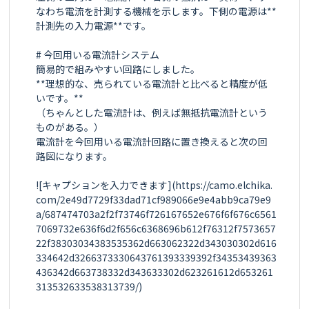
なわち電流を計測する機械を示します。下側の電源は**
計測先の入力電源**です。

# 今回用いる電流計システム

簡易的で組みやすい回路にしました。

**理想的な、売られている電流計と比べると精度が低
いです。**

（ちゃんとした電流計は、例えば無抵抗電流計という
ものがある。）

電流計を今回用いる電流計回路に置き換えると次の回
路図になります。

![キャプションを入力できます](https://camo.elchika.
com/2e49d7729f33dad71cf989066e9e4abb9ca79e9
a/687474703a2f2f73746f726167652e676f6f676c6561
7069732e636f6d2f656c6368696b612f76312f7573657
22f38303034383535362d663062322d343030302d616
334642d3266373330643761393339392f34353439363
436342d663738332d343633302d623261612d653261
313532633538313739/)
