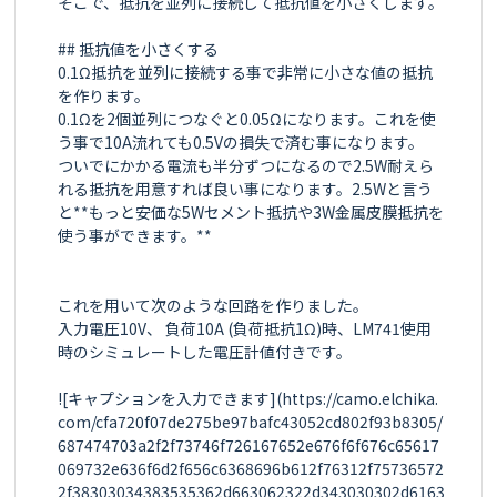
そこで、抵抗を並列に接続して抵抗値を小さくします。

## 抵抗値を小さくする

0.1Ω抵抗を並列に接続する事で非常に小さな値の抵抗
を作ります。

0.1Ωを2個並列につなぐと0.05Ωになります。これを使
う事で10A流れても0.5Vの損失で済む事になります。

ついでにかかる電流も半分ずつになるので2.5W耐えら
れる抵抗を用意すれば良い事になります。2.5Wと言う
と**もっと安価な5Wセメント抵抗や3W金属皮膜抵抗を
使う事ができます。**

これを用いて次のような回路を作りました。

入力電圧10V、 負荷10A (負荷抵抗1Ω)時、LM741使用
時のシミュレートした電圧計値付きです。

![キャプションを入力できます](https://camo.elchika.
com/cfa720f07de275be97bafc43052cd802f93b8305/
687474703a2f2f73746f726167652e676f6f676c65617
069732e636f6d2f656c6368696b612f76312f75736572
2f38303034383535362d663062322d343030302d6163