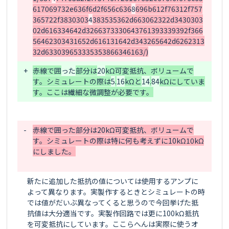
617069732e636f6d2f656c636
8
696b612f76312f757
365722f3830303
4
383535362d663062322d3430303
02d616334642d3266373330643761393339392f366
56462303431652d616131642d343265642d6262313
32d633039653335353866346163/)
+
赤線で囲
っ
た
部分は
2
0
kΩ可変抵抗、ボリュームで
す。シミュレートの際は
5
.
16
kΩと
1
4
.
8
4
kΩにしていま
す。ここは繊細な微調整が必要です。
-
赤線で囲った部分は20kΩ可変抵抗、ボリュームで
す。シミュレートの際は特に何も考えずに10kΩ10kΩ
にしました。

新たに追加した抵抗の値については使用するアンプに
よって異なります。実製作するときとシミュレートの時
では値がだいぶ異なってくると思うので今回挙げた抵
抗値は大分適当です。実製作回路では更に100kΩ抵抗
を可変抵抗にしています。ここらへんは実際に使うオ