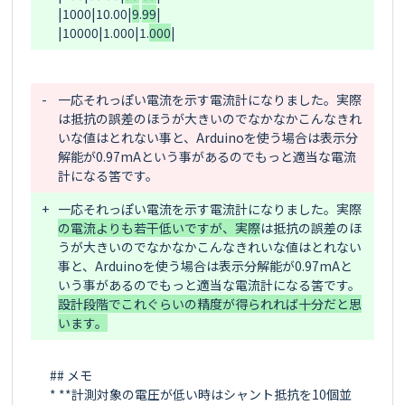
|1000|10.00|
9
.
99
|

|10000|1.000|1.
000
-
一応それっぽい電流を示す電流計になりました。実際
は抵抗の誤差のほうが大きいのでなかなかこんなきれ
いな値はとれない事と、Arduinoを使う場合は表示分
解能が0.97mAという事があるのでもっと適当な電流
計になる筈です。
+
一応それっぽい電流を示す電流計になりました。実際
の電流よりも若干低いですが、実際
は抵抗の誤差のほ
うが大きいのでなかなかこんなきれいな値はとれない
事と、Arduinoを使う場合は表示分解能が0.97mAと
いう事があるのでもっと適当な電流計になる筈です。
設計段階でこれぐらいの精度が得られれば十分だと思
います。
## メモ

* **計測対象の電圧が低い時はシャント抵抗を10個並