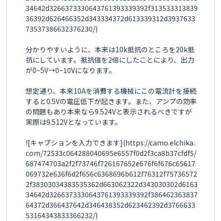
34642d3266373330643761393339392f313533313839
36392d626466352d343334372d613339312d3937633
73537386632376230/)

分かりやすいように、本来は10k抵抗のところを20k抵
抗にしています。抵抗値を2倍にしたことにより、出力
が0~5V→0~10Vになります。

想定通り、本来10Aを消費する機械にこの電流計を接続
すると0.5Vの電圧低下が起きます。また、アンプの効率
の問題もあり本来なら9.524Vと表示されるべきですが
実際は9.512Vとなっています。

![キャプションを入力できます](https://camo.elchika.
com/72533c064288040695e6557f0d2f3ca8b37cfdf5/
687474703a2f2f73746f726167652e676f6f676c65617
069732e636f6d2f656c6368696b612f76312f75736572
2f38303034383535362d663062322d343030302d6163
34642d3266373330643761393339392f386462363837
64372d366437642d346438352d623462392d3766633
53164343833366232/)
