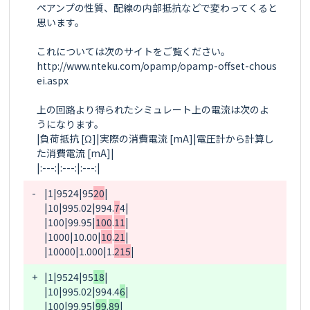
ペアンプの性質、配線の内部抵抗などで変わってくると
思います。

これについては次のサイトをご覧ください。

http://www.nteku.com/opamp/opamp-offset-chous
ei.aspx

上の回路より得られたシミュレート上の電流は次のよ
うになります。

|負荷抵抗 [Ω]|実際の消費電流 [mA]|電圧計から計算し
た消費電流 [mA]|

-
|1|9524|95
20
|

|10|995.02|994.
7
4
|

|100|99.95|
100
.
11
|

|1000|10.00|
10
.
21
|

|10000|1.000|1.
215
+
|1|9524|95
18
|

|10|995.02|994.
4
6
|

|100|99.95|
99
.
89
|
