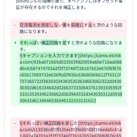
yusufuさんの指摘の通り、オペアンプにはオフセット電
圧が存在するのでそれを補正します。

-
交流電流を測定しな
い
事
を
前提に
す
る
と次のような回
+
それっぽ
い
補正回路
を
足
す
と次のような回路になりま
![キャプションを入力できます](https://camo.elchik
a.com/93ba071b05d033503fd2095ba60e710aa088
d6c4/687474703a2f2f73746f726167652e676f6f676
c65617069732e636f6d2f656c6368696b612f76312f
757365722f38303034383535362d663062322d3430
30302d616334642d3266373330643761393339392f
33313539346230662d363964332d343030312d3938
-
![それ
っ
ぽい補正回路を足し
た
](https://camo.elchik
a.com/c13538cdf
2
ff135ecf
0
3fe69
5
08f
16
6eda5c4
1
a
1/687
4
74703a2f2f73746f726167652e676f6f676c65