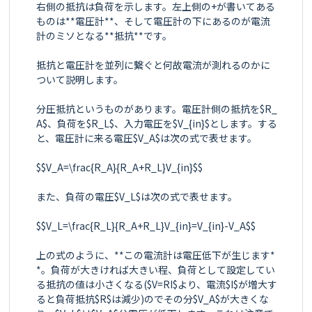
右側の抵抗は負荷を示します。左上側の+が書いてある
ものは**電圧計**、そして電圧計の下にあるのが電流
計のミソとなる**抵抗**です。

抵抗と電圧計を並列に繋ぐと何故電流が測れるのかに
ついて説明します。

分圧抵抗というものがあります。電圧計側の抵抗を$R_
A$、負荷を$R_L$、入力電圧を$V_{in}$とします。する
と、電圧計に来る電圧$V_A$は次の式で表せます。

$$V_A=\frac{R_A}{R_A+R_L}V_{in}$$

また、負荷の電圧$V_L$は次の式で表せます。

$$V_L=\frac{R_L}{R_A+R_L}V_{in}=V_{in}-V_A$$

上の式のように、**この電流計は電圧低下が生じます*
*。負荷が大きければ大きい程、負荷として設定してい
る抵抗の値は小さくなる($V=RI$より、電流$I$が増大す
ると負荷抵抗$R$は減少)のでその分$V_A$が大きくな