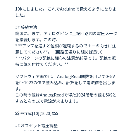
10kにしました。 これでArduinoで扱えるようになりま
した。

## 接続方法

簡潔に。まず、アナログピンに上記回路図の電圧メータ
を接続します。この時、

* **アンプを通すと位相が逆転するので＋－の向きに注
意してください**。（回路図通りに組めば良い）

* **パターンの配線に細心の注意が必要です。配線の抵
抗に気を付けてください。**

ソフトウェア面では、 AnalogRead関数を用いて0~5V
を0~1023の値で読み込み、計算をして電流値を出しま
す。

この時の値はAnalogReadで得た1024段階の値を$X$と
すると次の式で電流が求まります。

$$I=\frac{10}{1023}X$$

## オフセット電圧調整
