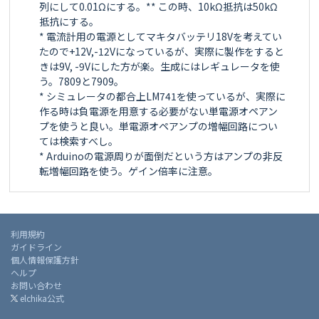
列にして0.01Ωにする。** この時、10kΩ抵抗は50kΩ
抵抗にする。

* 電流計用の電源としてマキタバッテリ18Vを考えてい
たので+12V,-12Vになっているが、実際に製作をすると
きは9V, -9Vにした方が楽。生成にはレギュレータを使
う。7809と7909。

* シミュレータの都合上LM741を使っているが、実際に
作る時は負電源を用意する必要がない単電源オペアン
プを使うと良い。単電源オペアンプの増幅回路につい
ては検索すべし。

* Arduinoの電源周りが面倒だという方はアンプの非反
利用規約
ガイドライン
個人情報保護方針
ヘルプ
お問い合わせ
elchika公式