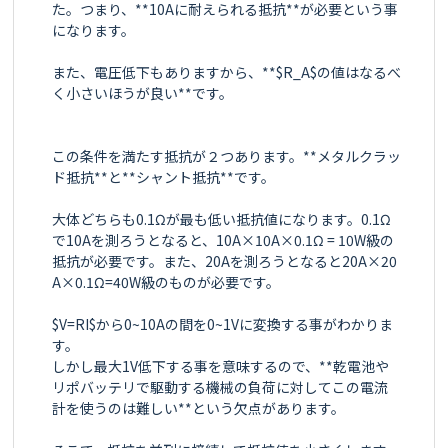
た。つまり、**10Aに耐えられる抵抗**が必要という事
になります。

また、電圧低下もありますから、**$R_A$の値はなるべ
く小さいほうが良い**です。

この条件を満たす抵抗が２つあります。**メタルクラッ
ド抵抗**と**シャント抵抗**です。

大体どちらも0.1Ωが最も低い抵抗値になります。0.1Ω
で10Aを測ろうとなると、10A×10A×0.1Ω = 10W級の
抵抗が必要です。また、20Aを測ろうとなると20A×20
A×0.1Ω=40W級のものが必要です。

$V=RI$から0~10Aの間を0~1Vに変換する事がわかりま
す。

しかし最大1V低下する事を意味するので、**乾電池や
リポバッテリで駆動する機械の負荷に対してこの電流
計を使うのは難しい**という欠点があります。
