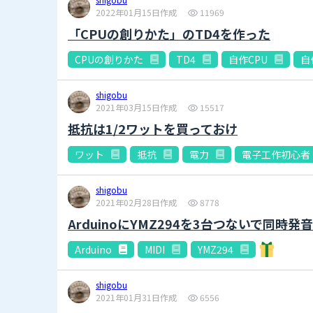
2022年01月15日作成
11969
「CPUの創りかた」のTD4を作った
CPUの創りかた
TD4
自作CPU
自
shigobu
2021年03月15日作成
15517
抵抗は1/2ワットを買っておけ
ワット
抵抗
電力
電子工作初心者
shigobu
2021年02月28日作成
8778
ArduinoにYMZ294を3台つないで同時発
Arduino
MIDI
YMZ294
shigobu
2021年01月31日作成
6556