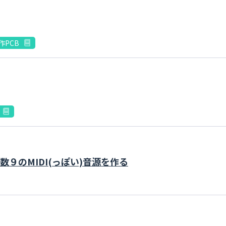
作PCB
音数９のMIDI(っぽい)音源を作る