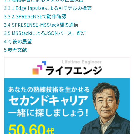
Edge InpulseによるAIモデルの構築
SPRESENSEで動作確認
SPRESENSE-M5Stack間の通信
M5StackによるJSONパース、配信
今後の展望
参考文献