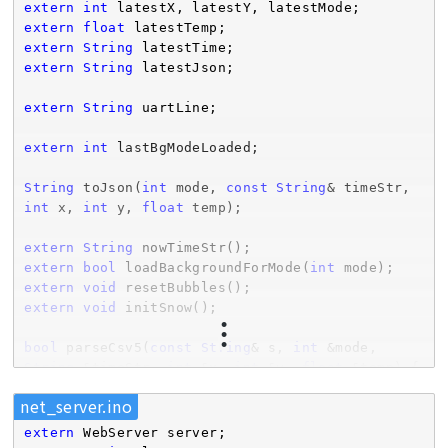
20
;   
// M5へ送る周期
extern
int
static
const
 uint32_t INFER_INTERVAL_MS     = 
extern
float
5
;   
// 推論周期
extern
String
static
const
 uint32_t TEMP_INTERVAL_MS      = 
extern
String
 latestJson;

1000
;  
// 温度読む周期
extern
String
 uartLine;

// 検出パラメータ
#
define
 DETECTION_THRESHOLD 0.50f
extern
int
 lastBgModeLoaded;

static
const
bool
String
 toJson(
int
 mode, 
const
String
& timeStr, 
static
const
char
* TARGET_LABEL = 
"medaka"
;

int
 x, 
int
 y, 
float
 temp);

// 出力座標のスケール
extern
String
// M5のディスプレイサイズに合わせる
extern
bool
 loadBackgroundForMode(
int
static
const
int
 OUT_W = 
320
extern
void
static
const
int
 OUT_H = 
240
;

extern
void
 initSnow();

#
define
 EI_CAMERA_RAW_FRAME_BUFFER_COLS  
bool
 parseCsv5(
const
String
& s, 
int
 &mode, 
CAM_IMGSIZE_QVGA_H
String
 &timeStr, 
int
 &x, 
int
 &y, 
float
 &temp) {

#
define
 EI_CAMERA_RAW_FRAME_BUFFER_ROWS  
int
 p1 = s.indexOf(
','
);

net_server.ino
CAM_IMGSIZE_QVGA_V
if
 (p1 < 
0
) 
return
 false;

int
 p2 = s.indexOf(
','
, p1 + 
1
);

extern
#
define
 ALIGN_PTR(p,a) ((p & (a-1)) ?
if
 (p2 < 
0
) 
return
 false;
