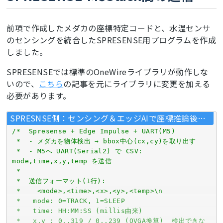
前項で作成したメダカの座標特定コードと、水温センサ
のセンシングを統合したSPRESENSE用プログラムを作成
しました。
SPRESENSEでは標準のOneWireライブラリが動作しな
いので、
こちら
の記事を元にライブラリに変更を加える
必要があります。
SPRESNSE側：センシング＆エッジAIで座標推論後、UARTで送信
/*  Spresense + Edge Impulse + UART(M5)

 *  - メダカを物体検出 → bbox中心(cx,cy)を取り出す

 *  - M5へ UART(Serial2) で CSV: 
mode,time,x,y,temp を送信

 *

 *  送信フォーマット(1行):

 *    <mode>,<time>,<x>,<y>,<temp>\n

 *   mode: 0=TRACK, 1=SLEEP

 *   time: HH:MM:SS (millis由来)

 *   x,y : 0..319 / 0..239 (QVGA換算)  検出できな