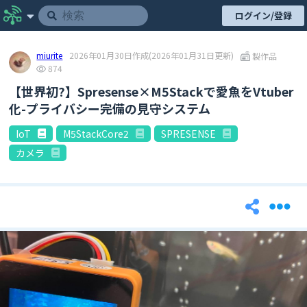
ログイン/登録
miurite
2026年01月30日作成
(2026年01月31日更新)
製作品
874
【世界初?】Spresense×M5Stackで愛魚をVtuber
化-プライバシー完備の見守システム
IoT
M5StackCore2
SPRESENSE
カメラ