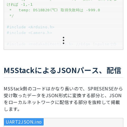
ければ -1,-1

 *   temp: DS18B20(℃) 取得失敗時は -999.0

 */
#
include
<Arduino.h>
#
include
<Camera.h>
#
include
<medakaDitection.h> //Edge Inpulseで作
成したモデル
#
include
"edge-impulse-sdk/dsp/image/image.hpp"
#
include
<OneWire.h>
M5StackによるJSONパース、配信
#
include
<DallasTemperature.h>
// 通信設定
M5Stack側のコードはかなり長いので、SPRESENSEから
static
const
 uint32_t PC_BAUD   = 
115200
;   
// 
受け取ったデータをJSON形式に変換する部分と、JSON
USBログ用
をローカルネットワークに配信する部分を抜粋して掲載
static
const
 uint32_t M5_BAUD   = 
9600
;     
// 
M5へUART
します。
// 送信周期 
UART2JSON.ino
static
const
 uint32_t SEND_INTERVAL_MS      = 