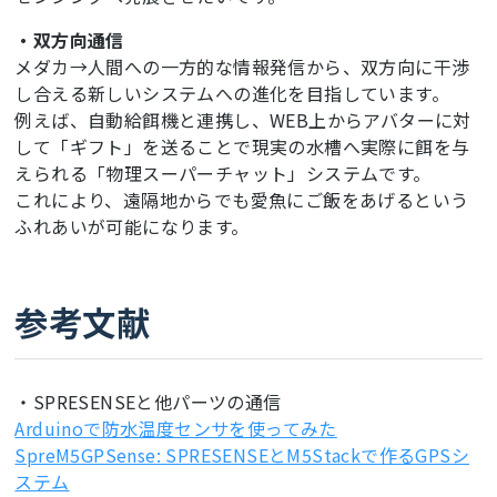
  uint32_t h = (sec / 
3600
) % 
24
;

if
 (tempValid) js += 
String
(temp, 
2
);

    }

  uint32_t m = (sec / 
60
) % 
60
;

else
 js += 
"null"
;

delay
(
200
);

・双方向通信
  uint32_t s = sec % 
60
;

  js += 
"}"
;

  }

メダカ→人間への一方的な情報発信から、双方向に干渉
  snprintf(out, outSize, 
"%02lu:%02lu:%02lu"
,

return
 js;

  ntpReady = false;

し合える新しいシステムへの進化を目指しています。
           (
unsigned
long
)h, (
unsigned
long
)m, 
}

Serial
.
println
(
"NTP sync failed (fallback)"
);

例えば、自動給餌機と連携し、WEB上からアバターに対
(
unsigned
long
)s);

}

}

// UI側が文字更新するため
して「ギフト」を送ることで現実の水槽へ実際に餌を与
extern
void
String
 nowTimeStr() {

えられる「物理スーパーチャット」システムです。
// 温度更新
extern
 ViewMode viewMode;

  struct tm tm;

これにより、遠隔地からでも愛魚にご飯をあげるという
static
void
 updateTemperatureIfNeeded() {

if
 (!getLocalTime(&tm, 
10
)) 
return
"--:--:--
ふれあいが可能になります。
  uint32_t now = 
millis
();

"
;

if
 (now - lastTempMs < TEMP_INTERVAL_MS) 
void
 handleUartRxAndUpdate() {

char
 buf[
9
];

return
;

while
 (Serial2.
available
()) {

  snprintf(buf, 
sizeof
(buf), 
"%02d:%02d:%02d"
, 
  lastTempMs = now;

char
 c = (
char
)Serial2.
read
();

tm.tm_hour, tm.tm_min, tm.tm_sec);

参考文献
if
 (c == 
'\n'
) {

return
String
(buf);

  sensors.requestTemperatures();

String
 raw = uartLine;

}

float
 t = sensors.getTempCByIndex(
0
);

      uartLine = 
""
;

if
 (t > 
-100.0
f && t < 
125.0
f) latestTempC = 
void
 setupWifiAndServer() {

・SPRESENSEと他パーツの通信
t;

int
 mode, x, y;

WiFi
.mode(WIFI_STA);

Arduinoで防水温度センサを使ってみた
else
 latestTempC = NAN;

float
 temp;

WiFi
.
begin
(WIFI_SSID, WIFI_PASS);

}

String
 spTimeStr;

SpreM5GPSense: SPRESENSEとM5Stackで作るGPSシ
while
 (
WiFi
.status() != WL_CONNECTED) 
delay
(
300
);

ステム
// bbox中心を計算して QVGA にスケール
if
 (parseCsv5(raw, mode, spTimeStr, x, y, 