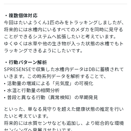
static
int
 latestY = 
-1
if
 (y > 
239
) y = 
239
;

  addCors();

static
float
 latestScore = 
0.0
f;

  server.send(
200
, 
"application/json; 
・複数個体対応
return
 true;

charset=utf-8"
, latestJson);

今回はたいようくん1匹のみをトラッキングしましたが、
static
 uint32_t lastSendMs  = 
0
}

}

static
 uint32_t lastInferMs = 
0
;

将来的には水槽内にいるすべてのメダカを同時に見守る
String
 toJson(
int
 mode, 
const
String
& timeStr, 
// ルートは /json へリダイレクト
ことができるシステムへ拡張したいと考えています。
bool
 ei_camera_init(
void
int
 x, 
int
 y, 
float
 temp) {

static
void
 handleRoot() {

ゆくゆくは水草や他の生き物が入った状態の水槽でもト
void
 ei_camera_deinit(
void
const
char
* modeName = (mode == 
1
) ? 
"SLEEP"
  addCors();

ラッキングできるようにしたいです。
bool
 ei_camera_capture(uint32_t img_width, 
: 
"TRACK"
;

  server.sendHeader(
"Location"
, 
"/json"
);

bool
 tempValid = (temp > 
-100.0
f && temp < 
  server.send(
302
, 
"text/plain; charset=utf-8"
, 
・行動パターン解析
int
 calculate_resize_dimensions(uint32_t 
125.0
f && temp != 
-999.0
f);

"Redirect to /json"
);

SPRESENSEで収集した水槽内データはDBに蓄積されて
out_width, uint32_t out_height,

}

                                uint32_t 
String
 js = 
"{"
;

いきます。この時系列データを解析することで、
*resize_col_sz, uint32_t *resize_row_sz, 
bool
  js += 
"\"mode\":\""
; js += modeName; js += 
void
 setupNtp() {

• 活動量の増減による「元気度」の可視化
"\","
;

  configTime(
9
 * 
3600
, 
0
, 
"ntp.nict.jp"
, 
• 水温と行動量の相関分析
static
int
 ei_camera_get_data(size_t offset, 
  js += 
"\"time\":\""
; js += timeStr; js += 
"pool.ntp.org"
, 
"time.google.com"
);

• 普段と異なる行動（異常検知）の早期発見
size_t length, 
float
 *out_ptr);

"\","
;

  struct tm tm;

  js += 
"\"pos\":{"
;

for
 (
int
 i = 
0
; i < 
30
; i++) {

といった、単なる見守りを超えた健康状態の推定を行い
// 時刻整形
  js += 
"\"x\":"
; js += 
String
(x); js += 
","
;

if
 (getLocalTime(&tm, 
200
)) {

たいと考えています。
static
void
 formatTime(
char
 *out, size_t 
  js += 
"\"y\":"
; js += 
String
(y);

      ntpReady = true;

outSize, uint32_t ms) {

  js += 
"},"
;

将来的には水質センサなども追加し、より総合的な環境
Serial
.
println
(
"NTP synced"
);

  uint32_t sec = ms / 
1000
;

  js += 
"\"temp\":"
;

return
;

センシングへ発展させたいです。