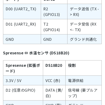
D00 (UART2_TX)
R2
データ送信 (TX -
(GPIO13)
> RX)
D01 (UART2_RX)
T2
データ受信 (RX
(GPIO14)
<- TX)
GND
GND
グランド共通化
Spresense ⇔ 水温センサ (DS18B20)
Spresense (拡張ボ
DS18B20
役割
ード)
3.3V / 5V
VCC (赤)
電源供給
D2 (任意のGPIO)
DATA (黄/
信号線 (要プルア
白)
ップ)