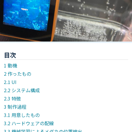
目次
動機
作ったもの
UI
システム構成
特徴
制作過程
用意したもの
ハードウェアの配線
機械学習によるメダカの位置検出