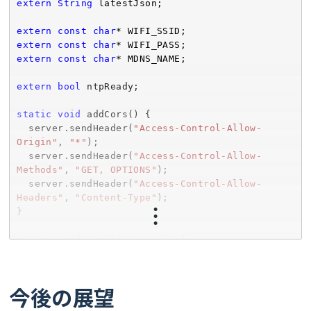
extern
String
 latestJson;

(((uintptr_t)p + a) & ~(uintptr_t)(a-1)) : p)
int
 p3 = s.indexOf(
','
, p2 + 
1
);

if
 (p3 < 
0
) 
return
 false;

extern
const
char
typedef
 struct { size_t 
width
; size_t 
height
; } 
int
 p4 = s.indexOf(
','
, p3 + 
1
);

extern
const
char
ei_device_resize_resolutions_t;

if
 (p4 < 
0
) 
return
 false;

extern
const
char
* MDNS_NAME;

// EI globals
String
 modeStr = s.substring(
0
, p1);

extern
bool
 ntpReady;

static
bool
  timeStr = s.substring(p1 + 
1
, p2);

static
bool
String
 xStr = s.substring(p2 + 
1
, p3);

static
void
 addCors() {

static
 uint8_t *ei_camera_capture_out = NULL;

String
 yStr = s.substring(p3 + 
1
, p4);

  server.sendHeader(
"Access-Control-Allow-
String
 tStr = s.substring(p4 + 
1
);

Origin"
, 
"*"
);

// DS18B20
  server.sendHeader(
"Access-Control-Allow-
#
define
 ONE_WIRE_BUS  2
  modeStr.trim(); timeStr.trim(); xStr.trim(); 
Methods"
, 
"GET, OPTIONS"
);

#
define
 SENSER_BIT    12
yStr.trim(); tStr.trim();

  server.sendHeader(
"Access-Control-Allow-
Headers"
, 
"Content-Type"
);

OneWire oneWire(ONE_WIRE_BUS);

  mode = modeStr.toInt();

}

DallasTemperature sensors(&oneWire);

  x = xStr.toInt();

  y = yStr.toInt();

static
void
 handleOptions() {

static
float
  temp = tStr.toFloat();

  addCors();

static
 uint32_t lastTempMs = 
0
;

  server.send(
204
);

if
 (x < 
0
) x = 
0
;

}

今後の展望
// 状態
if
 (x > 
319
) x = 
319
;

static
int
 latestX = 
-1
if
 (y < 
0
) y = 
0
;

static
void
 handleJson() {
