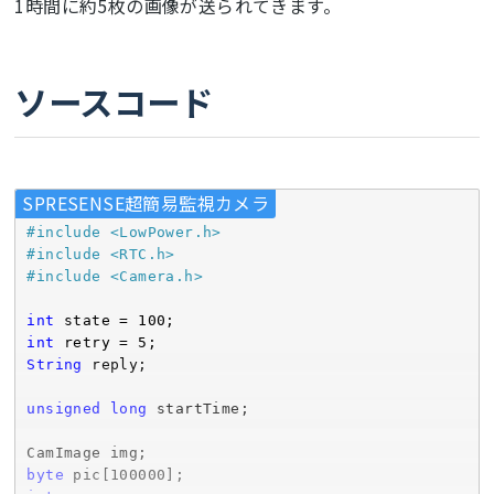
1時間に約5枚の画像が送られてきます。
ソースコード
SPRESENSE超簡易監視カメラ
#
include
<LowPower.h>
#
include
<RTC.h>
#
include
<Camera.h>
int
 state = 
100
int
 retry = 
5
String
 reply;

unsigned
long
 startTime;

byte
 pic[
100000