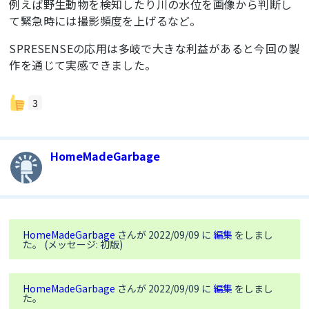
例えば野生動物を検知したり川の水位を画像から判断し
case
5
:     

て緊急時には撮影頻度を上げるなど。
      Serial2.
write
(
"AT+SHAHEAD=\"Content-
Type\",\"image/jpeg\"\r\n"
);

SPRESENSEの応用は多岐で大きな利益があると今回の製
break
;

作を通じて実感できました。
case
6
: 
//画像 4KB分セット
if
(n == cnt){

        Serial2.
print
(
"AT+SHBOD="
);

3
        Serial2.
print
(last);

        Serial2.
print
(
",10000\r\n"
);

      }
else
{

HomeMadeGarbage
Serial2.
write
(
"AT+SHBOD=4000,10000\r\n"
);

      }

break
;

case
7
: 
//画像データPUTコマンド送信
      Serial2.
write
(
"AT+SHREQ=\"/cam\", 
HomeMadeGarbage
さんが 2022/09/09 に
編集
をしまし
3\r\n"
);

た。 (メッセージ: 初版)
break
;

case
80
: 
//画像送信終了コマンド   
HomeMadeGarbage
さんが 2022/09/09 に
編集
をしまし
if
(cnt == 
0
) Serial2.
write
(
"AT\r\n"
);

た。
else
 Serial2.
write
(
"AT+SHDISC\r\n"
);
