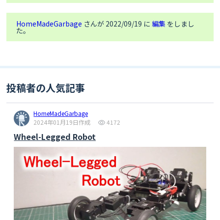
break
;

case
81
:     

HomeMadeGarbage
さんが 2022/09/19 に
編集
をしまし
      Serial2.
write
(
"AT+SHCONF=\"URL\",\"[サーバ
た。
URL]\"\r\n"
);

break
;

case
82
:

Serial2.
write
(
"AT+SHCONF=\"BODYLEN\",4096\r\n"
)
;

投稿者の人気記事
break
;

case
83
:

HomeMadeGarbage
2024年01月19日作成
4172
Serial2.
write
(
"AT+SHCONF=\"HEADERLEN\",350\r\n"
);

Wheel-Legged Robot
break
;

case
84
:      

      Serial2.
write
(
"AT+SHCONN\r\n"
);

break
;

case
9
: 
//画像送信終了 GETコマンド送信
      Serial2.
write
(
"AT+SHREQ=\"/camend\", 
1\r\n"
);

break
;
