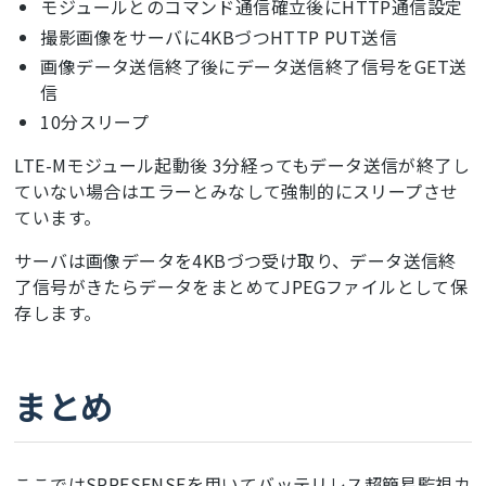
モジュールとのコマンド通信確立後にHTTP通信設定
  RTC.
begin
();

撮影画像をサーバに4KBづつHTTP PUT送信
  LowPower.
begin
();

画像データ送信終了後にデータ送信終了信号をGET送
pinMode
(
21
, 
OUTPUT
);

信
digitalWrite
(
21
, 
HIGH
);

10分スリープ
Serial
.
println
(
"start"
);

LTE-Mモジュール起動後 3分経ってもデータ送信が終了し
}

ていない場合はエラーとみなして強制的にスリープさせ
void
loop
() {

ています。
int
 num = 
0
;

Serial
.
println
(state);

サーバは画像データを4KBづつ受け取り、データ送信終
了信号がきたらデータをまとめてJPEGファイルとして保
//ATコマンド
存します。
switch
 (state) {

case
0
: 
//モジュール-SPRESENSE間の通信確認
      Serial2.
write
(
"AT\r\n"
);

break
;

まとめ
case
2
: 
//モジュール通信ON
      Serial2.
write
(
"AT+CNACT=0,1\r\n"
);

break
;

case
30
:     

ここではSPRESENSEを用いてバッテリレス超簡易監視カ