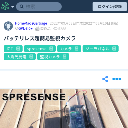
ログイン/登録
HomeMadeGarbage
2022年09月09日作成
(2022年09月19日更新)
©
GPL-3.0+
製作品
5288
バッテリレス超簡易監視カメラ
IOT
spresense
カメラ
ソーラパネル
太陽光発電
監視カメラ