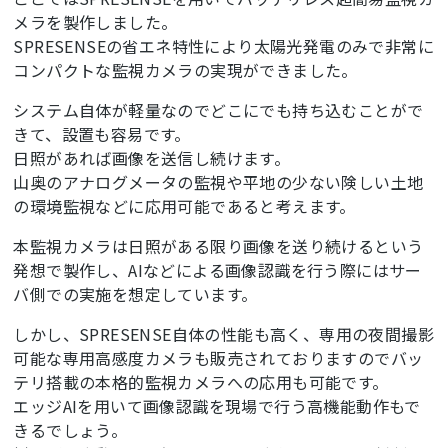
if
(cnt == 
0
) Serial2.
write
(
"AT\r\n"
);

メラを製作しました。
else
 Serial2.
write
(
"AT+SHDISC\r\n"
);

SPRESENSEの省エネ特性により太陽光発電のみで非常に
break
;

コンパクトな監視カメラの実現ができました。
case
31
: 
//HTTP設定 
      Serial2.
write
(
"AT+SHCONF=\"URL\",\"[サーバ
システム自体が軽量なのでどこにでも持ち込むことがで
URL]\"\r\n"
);

break
;

きて、設置も容易です。
case
32
:

日照があれば画像を送信し続けます。
山奥のアナログメータの監視や平地の少ない険しい土地
Serial2.
write
(
"AT+SHCONF=\"BODYLEN\",4096\r\n"
)
の環境監視などに応用可能であると考えます。
;

break
;

本監視カメラは日照がある限り画像を送り続けるという
case
33
:

発想で製作し、AIなどによる画像認識を行う際にはサー
Serial2.
write
(
"AT+SHCONF=\"HEADERLEN\",350\r\n"
バ側での実施を想定しています。
);

break
;

しかし、SPRESENSE自体の性能も高く、専用の夜間撮影
case
34
:      

可能な専用高感度カメラも販売されておりますのでバッ
      Serial2.
write
(
"AT+SHCONN\r\n"
);

テリ搭載の本格的監視カメラへの応用も可能です。
break
;

エッジAIを用いて画像認識を現場で行う高機能動作もで
case
4
: 
//HTTP接続確認
きるでしょう。
      Serial2.
write
(
"AT+SHSTATE?\r\n"
);

break
;
