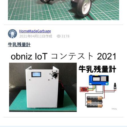
  }

if
(state == 
100
){ 
//LTEモジュール起動
delay
(
500
);

digitalWrite
(
21
, 
LOW
);

delay
(
500
);

HomeMadeGarbage
digitalWrite
(
21
, 
HIGH
);

2021年04月11日作成
3178
    startTime = 
millis
();

牛乳残量計
    state = 
0
;

  }
else
if
(state == 
0
){ 
//AT導通確認
while
(
1
){

      reply = 
""
;

if
(Serial2.
available
()) {

        reply = Serial2.
readStringUntil
(
'\n'
);

      }

      num++;

if
(reply.indexOf(
"OK"
) >= 
0
) {

Serial
.
println
(reply);

        state = 
1
;

break
;

      }
else
if
(num >= retry){
