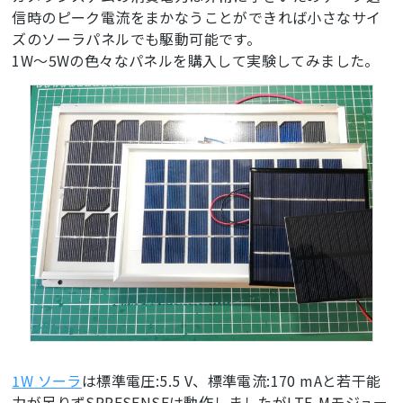
信時のピーク電流をまかなうことができれば小さなサイ
ズのソーラパネルでも駆動可能です。
1W～5Wの色々なパネルを購入して実験してみました。
1W ソーラ
は標準電圧:5.5 V、標準電流:170 mAと若干能
力が足りずSPRESENSEは動作しましたがLTE-Mモジュー