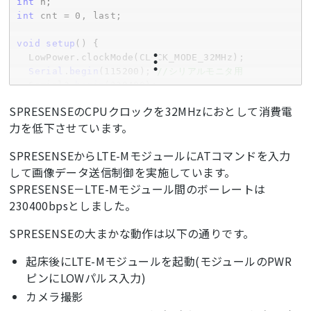
int
int
 cnt = 
0
, last;

void
setup
() {

  LowPower.clockMode(CLOCK_MODE_32MHz);

Serial
.
begin
(
115200
); 
//シリアルモニタ用
  Serial2.
begin
(
230400
);

SPRESENSEのCPUクロックを32MHzにおとして消費電
Serial
.
println
(
"Prepare camera"
);

力を低下させています。
  theCamera.
begin
();

SPRESENSEからLTE-MモジュールにATコマンドを入力
Serial
.
println
(
"Set Auto white balance 
parameter"
);

して画像データ送信制御を実施しています。
SPRESENSE－LTE-Mモジュール間のボーレートは
theCamera.setAutoWhiteBalanceMode(CAM_WHITE_BAL
230400bpsとしました。
ANCE_DAYLIGHT);

SPRESENSEの大まかな動作は以下の通りです。
Serial
.
println
(
"Set still picture format"
);

  theCamera.setStillPictureImageFormat(

起床後にLTE-Mモジュールを起動(モジュールのPWR
   CAM_IMGSIZE_QVGA_H,

ピンにLOWパルス入力)
   CAM_IMGSIZE_QVGA_V,

カメラ撮影
   CAM_IMAGE_PIX_FMT_JPG);
