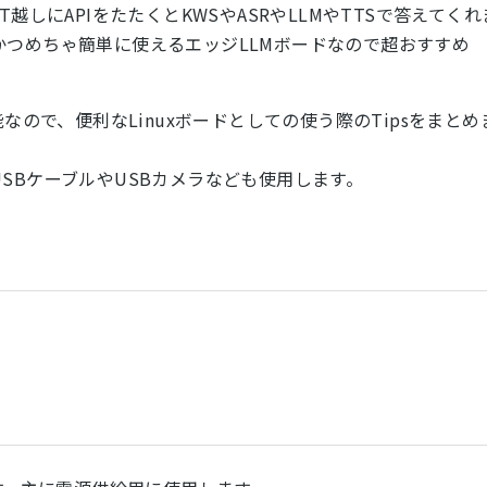
EでUART越しにAPIをたたくとKWSやASRやLLMやTTSで答えてくれ
かつめちゃ簡単に使えるエッジLLMボードなので超おすすめ
なので、便利なLinuxボードとしての使う際のTipsをまとめ
SBケーブルやUSBカメラなども使用します。