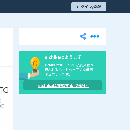
ログイン/登録
elchikaにようこそ！
elchikaはオープンに技術交換が
行われるハードウェアの開発者コ
ミュニティです。
elchikaに登録する（無料）