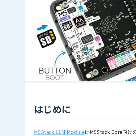
はじめに
M5Stack LLM Module
はM5Stack Core