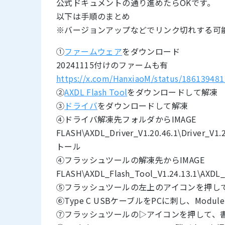
公式ドキュメントの通り進めたらOKです。
以下は手順のまとめ
※バージョンアップなどでリンク切れする可
①
ファームウェア
をダウンロード
20241115付けのファームも有
https://x.com/HanxiaoM/status/18613948
②
AXDL Flash Tool
をダウンロードして解凍
③
ドライバ
をダウンロードして解凍
④ドライバ解凍先フォルダからIMAGE
FLASH\AXDL_Driver_V1.20.46.1\Driver_
トール
④フラッシュツールの解凍先からIMAGE
FLASH\AXDL_Flash_Tool_V1.24.13.1\AXDL
⑤フラッシュツールの左上のアイコンを押し
⑥Type C USBケーブルをPCに刺し、Modu
⑦フラッシュツールの▷アイコンを押して、