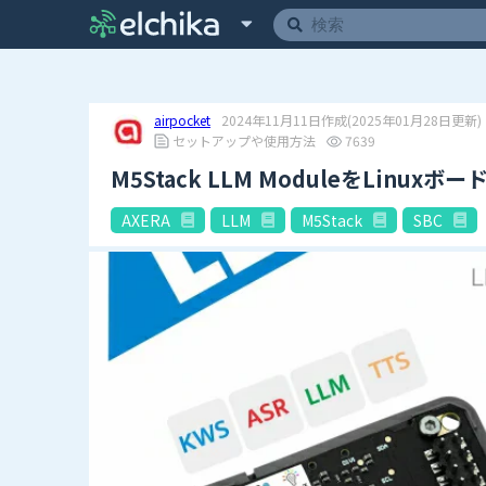
airpocket
2024年11月11日作成
(2025年01月28日更新)
セットアップや使用方法
7639
M5Stack LLM ModuleをLinux
AXERA
LLM
M5Stack
SBC