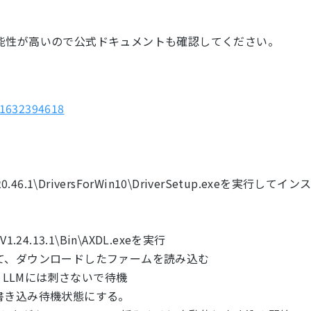
能性が高いので公式ドキュメントも確認してください。
11632394618
V1.20.46.1\DriversForWin10\DriverSetup.exeを実行してイン
_V1.24.13.1\Bin\AXDL.exeを実行
て、ダウンロードしたファームを読み込む
le LLMには刺さないで待機
書き込み待機状態にする。