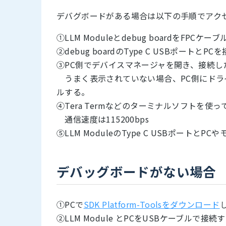
デバグボードがある場合は以下の手順でアク
①LLM Moduleとdebug boardをFPCケ
②debug boardのType C USBポートとP
③PC側でデバイスマネージャを開き、接続した
うまく表示されていない場合、PC側にドラ
ルする。
④Tera Termなどのターミナルソフトを使
通信速度は115200bps
⑤LLM ModuleのType C USBポー
デバッグボードがない場合
①PCで
SDK Platform-Toolsをダウンロード
②LLM Module とPCをUSBケーブルで接続