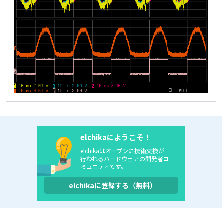
elchikaにようこそ！
elchikaはオープンに技術交換が
行われるハードウェアの開発者コ
ミュニティです。
elchikaに登録する（無料）