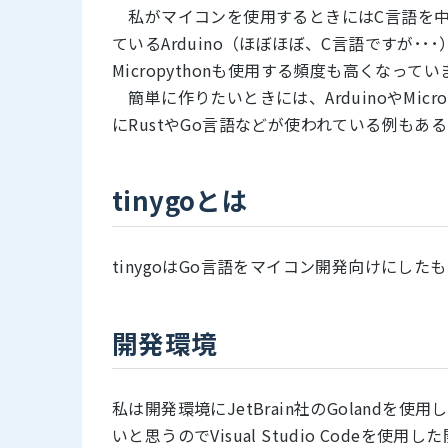
私がマイコンを使用するときにはC言語を中
ているArduino（ほぼほぼ、C言語ですが
Micropythonも使用する頻度も高くなってい
簡単に作りたいときには、ArduinoやMic
にRustやGo言語などが使われている例もあ
tinygoとは
tinygoはGo言語をマイコン開発向けにしたも
開発環境
私は開発環境にJetBrain社のGoland
いと思うのでVisual Studio Codeを