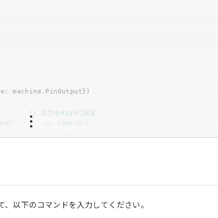
					
// 出力をHighに設定
 * time.Millisecond)		
// 100ms待ち
					
// 出力をLowに設定
 * time.Millisecond)		
// 100ms待ち
を表示して、以下のコマンドを入力してください。