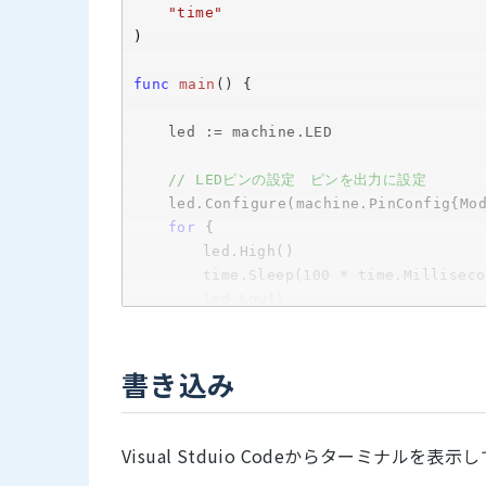
"time"
)

func
main
()
 {

	led := machine.LED		

// LEDピンの設定　ピンを出力に設定
	led.Configure(machine.PinConfig{Mode: machine.PinOutput})

for
 {

		led.High()			
		time.Sleep(
100
		led.Low()			
		time.Sleep(
100
	}

}
書き込み
Visual Stduio Codeからターミナル