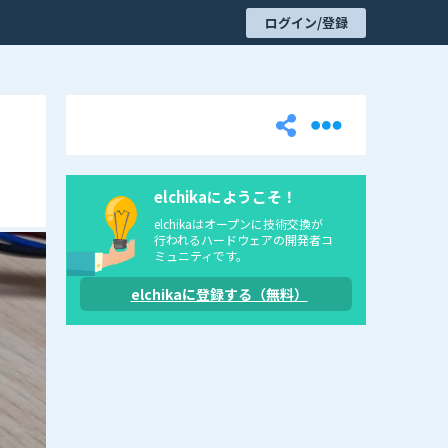
ログイン/登録
elchikaにようこそ！
elchikaはオープンに技術交換が
行われるハードウェアの開発者コ
ミュニティです。
elchikaに登録する（無料）