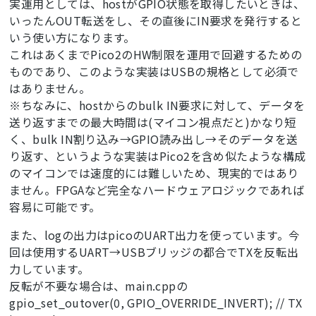
実運用としては、hostがGPIO状態を取得したいときは、
いったんOUT転送をし、その直後にIN要求を発行すると
いう使い方になります。
これはあくまでPico2のHW制限を運用で回避するための
ものであり、このような実装はUSBの規格として必須で
はありません。
※ちなみに、hostからのbulk IN要求に対して、データを
送り返すまでの最大時間は(マイコン視点だと)かなり短
く、bulk IN割り込み→GPIO読み出し→そのデータを送
り返す、というような実装はPico2を含め似たような構成
のマイコンでは速度的には難しいため、現実的ではあり
ません。FPGAなど完全なハードウェアロジックであれば
容易に可能です。
また、logの出力はpicoのUART出力を使っています。今
回は使用するUART→USBブリッジの都合でTXを反転出
力しています。
反転が不要な場合は、main.cppの
gpio_set_outover(0, GPIO_OVERRIDE_INVERT); // TX