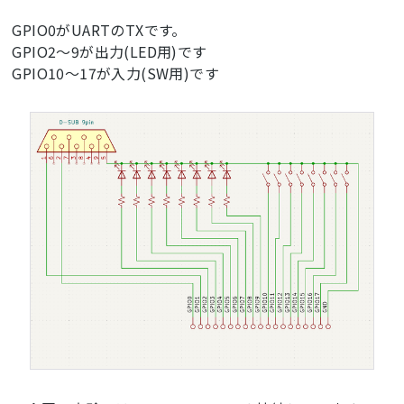
GPIO0がUARTのTXです。
GPIO2～9が出力(LED用)です
GPIO10～17が入力(SW用)です