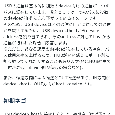
USBの通信は基本的に複数のdevice向けの通信が一つの
バスに混在しています。概念としては一つのバスに複数
のdeviceが並列にぶら下がっているイメージです。
そのため、USB deviceはどの通信が自分に対しての通信
かを識別するため、USB deviceはhostからdevice
addressを割り当てられ、そのaddressに対してhostから
通信が行われた場合に応答します。
※ただし、異なる速度のdeviceが混在している場合、バ
ス使用効率を上げるため、HUBがいい感じにポート別に
割り振ってくれたりすることもあります(特にHUB経由で
上位が高速、device側が低速の場合など)。
また、転送方向にはIN転送とOUT転送があり、IN方向が
device→host、OUT方向がhost→deviceです。
初期ネゴ
USB deviceをhostに接続したとき、初期ネゴは以下のよ