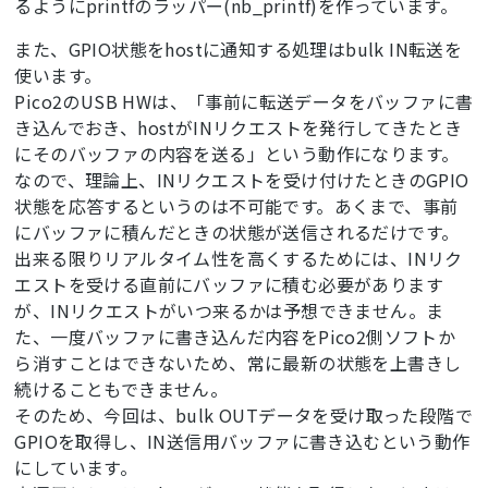
るようにprintfのラッパー(nb_printf)を作っています。
また、GPIO状態をhostに通知する処理はbulk IN転送を
使います。
Pico2のUSB HWは、「事前に転送データをバッファに書
き込んでおき、hostがINリクエストを発行してきたとき
にそのバッファの内容を送る」という動作になります。
なので、理論上、INリクエストを受け付けたときのGPIO
状態を応答するというのは不可能です。あくまで、事前
にバッファに積んだときの状態が送信されるだけです。
出来る限りリアルタイム性を高くするためには、INリク
エストを受ける直前にバッファに積む必要があります
が、INリクエストがいつ来るかは予想できません。ま
た、一度バッファに書き込んだ内容をPico2側ソフトか
ら消すことはできないため、常に最新の状態を上書きし
続けることもできません。
そのため、今回は、bulk OUTデータを受け取った段階で
GPIOを取得し、IN送信用バッファに書き込むという動作
にしています。