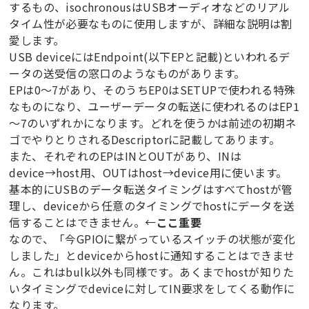
するもの、isochronousはUSBオーディオなどのリアル
タイム性が必要なものに使用しますが、詳細な説明は割
愛します。
USB deviceにはEndpoint(以下EPと記載)といわれるデ
ータの送受信の窓口のようなものがあります。
EPは0～7があり、そのうちEP0はSETUPで使われる特殊
なものになり、ユーザーデータの転送に使われるのはEP1
～7のいずれかになります。どれを使うかは前述の初期ネ
ゴでやりとりされるDescriptorに記載してあります。
また、それぞれのEPはINとOUTがあり、INは
device→host用、OUTはhost→device用に使います。
基本的にUSBのデータ転送タイミングはすべてhostが管
理し、deviceから任意のタイミングでhostにデータを送
信することはできません。←
ここ重要
なので、「今GPIOに繋がっているスイッチの状態が変化
しました」とdeviceからhostに通知することはできませ
ん。これはbulk以外も同様です。あくまでhostが知りた
いタイミングでdeviceに対してIN要求をしてくる動作に
なります。