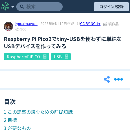
ログイン/登録
lyricalmagical
2026年04月10日作成
©
CC BY-NC 4+
製作品
900
Raspberry Pi Pico2でtiny-USBを使わずに単純な
USBデバイスを作ってみる
RaspberryPiPICO
USB
目次
この記事の読むための前提知識
目標
必要なもの