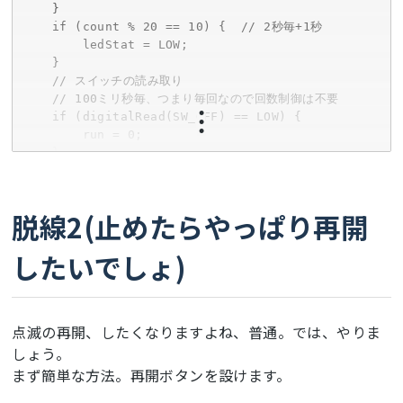
    }

    if (count % 20 == 10) {  // 2秒毎+1秒

        ledStat = LOW;

    }

    // スイッチの読み取り

    // 100ミリ秒毎、つまり毎回なので回数制御は不要

    if (digitalRead(SW_OFF) == LOW) {

        run = 0;

    }

    // 全体周期の管理

    count++;

    if (count == 20) {  // 全体のワクは2秒

脱線2(止めたらやっぱり再開
        count = 0;

    }

したいでしょ)
    if (run == 0) {

        ledStat = LOW;  //強制消灯

    }

    digitalWrite(LED, ledStat);

点滅の再開、したくなりますよね、普通。では、やりま
    delay(100);

しょう。
}
まず簡単な方法。再開ボタンを設けます。