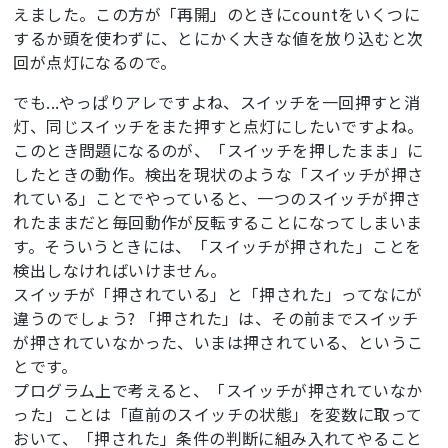
えました。この方が「再開」のときにcountをいくつに
    // 100ミリ秒毎、つまり毎回なので回数制御は不要

するか頭を使わずに、とにかく大きな値を放り込むと次
    if (digitalRead(SW_OFF) == LOW) {

        run = 0;

回が点灯になるので。
    }

    if (digitalRead(SW_ON) == LOW) {

でも...やっぱりアレですよね、スイッチを一回押すと消
        run = 1;

灯、同じスイッチをまた押すと点灯にしたいですよね。
        count = 20; //次回点灯から始まるように

このとき問題になるのが、「スイッチを押したまま」に
    }

したときの動作。検出を現状のような「スイッチが押さ
れている」ことでやっていると、一つのスイッチが押さ
    // 全体周期の管理

    count++;

れたままだと毎回動作が反転することになってしまいま
    if (count >= 20) {  // 全体のワクは2秒

す。そういうときには、「スイッチが押された」ことを
        count = 0;

検出しなければいけません。
    }

スイッチが「押されている」と「押された」ってなにが
    if (run == 0) {

違うのでしょう? 「押された」は、その前までスイッチ
        ledStat = LOW;  //強制消灯

    }

が押されていなかった、いまは押されている、というこ
    digitalWrite(LED, ledStat);

とです。
    delay(100);

プログラム上で考えると、「スイッチが押されていなか
}
った」ことは「直前のスイッチの状態」を変数に取って
おいて、「押された」条件の判断に組み入れてやること