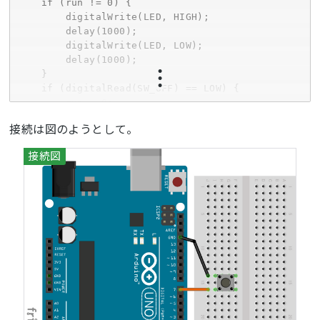
    if (run != 0) {

        digitalWrite(LED, HIGH);

        delay(1000);

        digitalWrite(LED, LOW);

        delay(1000);

    }

    if (digitalRead(SW_OFF) == LOW) {

        run = 0;

    }

接続は図のようとして。
}