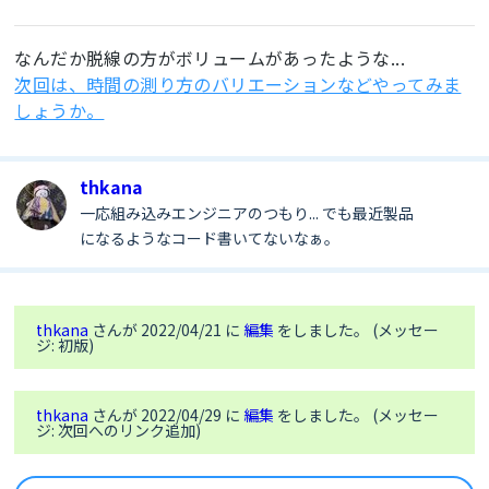
    if (count % 20 == 10) {  // 2秒毎+1秒

        ledStat = LOW;

なんだか脱線の方がボリュームがあったような...
    }

次回は、時間の測り方のバリエーションなどやってみま
    // スイッチの読み取り

しょうか。
    int nowSw = digitalRead(SW); //いまのスイッチ
状態

    if (lastSw == HIGH && nowSw == LOW) {  //直
前は押されていなかった、いまは押されている

thkana
        if (run != 0) {

一応組み込みエンジニアのつもり... でも最近製品
            run = 0;

になるようなコード書いてないなぁ。
        } else {

            run = 1;

          	count = 20;

        }

    }

thkana
さんが 2022/04/21 に
編集
をしました。 (メッセー
ジ: 初版)
  	lastSw=nowSw; //「いまのスイッチ状態」は、次回には
「直前の状態」になる

thkana
さんが 2022/04/29 に
編集
をしました。 (メッセー
    // 全体周期の管理

ジ: 次回へのリンク追加)
    count++;

    if (count >= 20) {  // 全体のワクは2秒

        count = 0;
