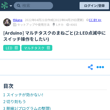
ログイン/登録
thkana
2022年04月21日作成
(2022年04月29日更新)
©
CC BY 4+
セットアップや使用方法
Lチカ
4065
[Arduino] マルチタスクのまねごと(2:LED点滅中に
スイッチ操作をしたい)
LED
マルチタスク
目次
スイッチが効かない!
切り刻もう
脱線1(プログラムの整理)