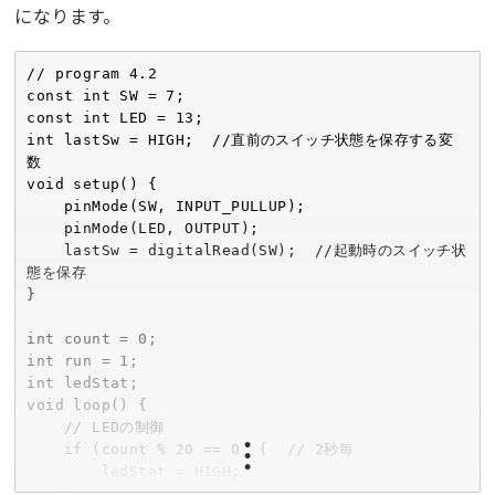
になります。
// program 4.2

const int SW = 7;

const int LED = 13;

int lastSw = HIGH;  //直前のスイッチ状態を保存する変
数

void setup() {

    pinMode(SW, INPUT_PULLUP);

    pinMode(LED, OUTPUT);

    lastSw = digitalRead(SW);  //起動時のスイッチ状
態を保存

}

int count = 0;

int run = 1;

int ledStat;

void loop() {

    // LEDの制御

    if (count % 20 == 0) {  // 2秒毎

        ledStat = HIGH;

    }
