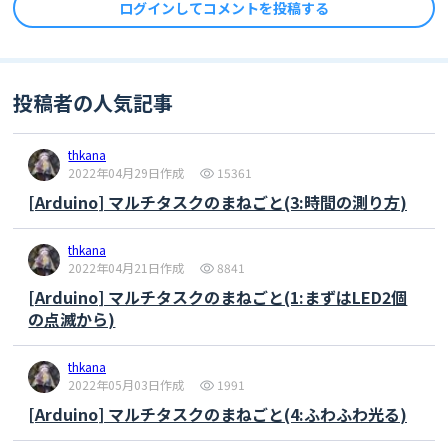
ログインしてコメントを投稿する
    }

    if (run == 0) {

        ledStat = LOW;  //強制消灯

    }

    digitalWrite(LED, ledStat);

投稿者の人気記事
    delay(100);

}
thkana
2022年04月29日作成
15361
[Arduino] マルチタスクのまねごと(3:時間の測り方)
thkana
2022年04月21日作成
8841
[Arduino] マルチタスクのまねごと(1:まずはLED2個
の点滅から)
thkana
2022年05月03日作成
1991
[Arduino] マルチタスクのまねごと(4:ふわふわ光る)