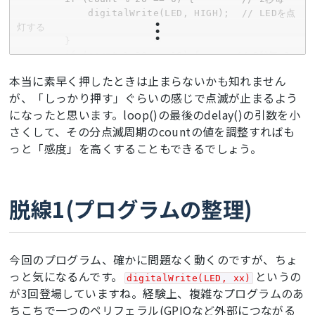
            digitalWrite(LED, HIGH);  // LEDを点
灯する

        }

        if (count % 20 == 10) {      // 2秒毎+1
秒

本当に素早く押したときは止まらないかも知れません
            digitalWrite(LED, LOW);  // LEDを消
が、「しっかり押す」ぐらいの感じで点滅が止まるよう
灯する

になったと思います。loop()の最後のdelay()の引数を小
        }

    }

さくして、その分点滅周期のcountの値を調整すればも
    // スイッチの読み取り

っと「感度」を高くすることもできるでしょう。
    // 100ミリ秒毎、つまり毎回なので回数制御は不要

    if (digitalRead(SW_OFF) == LOW) {

        digitalWrite(LED, LOW);

        run = 0;

脱線1(プログラムの整理)
    }

    // 全体周期の管理

    count++;

    if (count == 20) {  // 全体のワクは2秒

今回のプログラム、確かに問題なく動くのですが、ちょ
        count = 0;

っと気になるんです。
というの
digitalWrite(LED, xx)
    }

が3回登場していますね。経験上、複雑なプログラムのあ
    delay(100);

ちこちで一つのペリフェラル(GPIOなど外部につながる
}