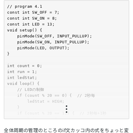
// program 4.1

const int SW_OFF = 7;

const int SW_ON = 8;

const int LED = 13;

void setup() {

    pinMode(SW_OFF, INPUT_PULLUP);

    pinMode(SW_ON, INPUT_PULLUP);

    pinMode(LED, OUTPUT);

}

int count = 0;

int run = 1;

int ledStat;

void loop() {

    // LEDの制御

    if (count % 20 == 0) {  // 2秒毎

        ledStat = HIGH;

    }

    if (count % 20 == 10) {  // 2秒毎+1秒

        ledStat = LOW;

    }

全体周期の管理のところのif文カッコ内の式をちょっと変
    // スイッチの読み取り
