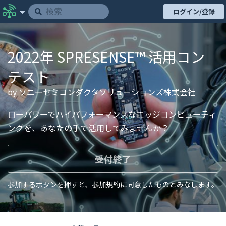
ログイン/登録
2022年 SPRESENSE™ 活用コン
テスト
by
ソニーセミコンダクタソリューションズ株式会社
ローパワーでハイパフォーマンスなエッジコンピューティ
ングを、あなたの手で活用してみませんか？
受付終了
参加するボタンを押すと、
参加規約
に同意したものとみなします。