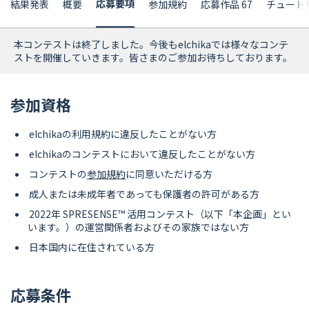
応募要項
結果発表
概要
参加規約
応募作品 67
チュート
本コンテストは終了しました。今後もelchikaでは様々なコンテ
ストを開催していきます。皆さまのご参加お待ちしております。
参加資格
elchikaの利用規約に違反したことがない方
elchikaのコンテストにおいて違反したことがない方
コンテストの
参加規約
に同意いただける方
成人または未成年者であっても保護者の許可がある方
2022年 SPRESENSE™ 活用コンテスト（以下「本企画」とい
います。）の運営関係者およびその家族ではない方
日本国内に在住されている方
応募条件