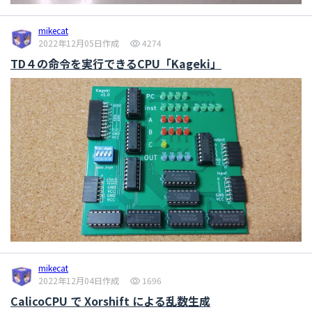
mikecat
2022年12月05日作成
4274
TD４の命令を実行できるCPU「Kageki」
mikecat
2022年12月04日作成
1696
CalicoCPU で Xorshift による乱数生成