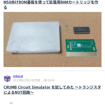
MSX向けROM基板を使って拡張用RAMカートリッジを作
る
mikecat
2023年01月11日作成
5940
CRUMB Circuit Simulator を試してみた ～トランジスタ
によるNOT回路～