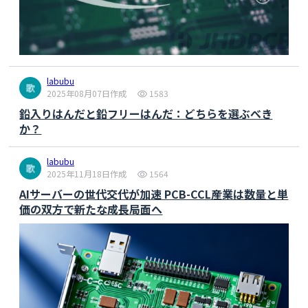
labubu
2025年08月07日作成
1583
鉛入りはんだと鉛フリーはんだ：どちらを選ぶべき
か？
labubu
2025年11月18日作成
1564
AIサーバーの世代交代が加速 PCB-CCL産業は数量と単
価の双方で新たな成長局面へ