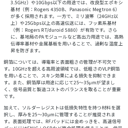
3.5GHz）や10Gbps以下の用途では、改良型エポキシ
基材（例：Rogers 4350B、Panasonic Megtron 6）
が多く採用されます。一方で、ミリ波帯（24GHz以
上）や25Gbps以上の高速伝送には、フッ素系基材
（例：Rogers RT/duroid 5880）が有効です。さら
に、基地局のPAモジュールなど高出力用途では、高熱
伝導率基材や金属基板を用いることで、過剰な温度上
昇を防ぎます。
銅箔については、導電率と表面粗さの管理が不可欠で
す。10GHzを超える高周波領域では、低粗さのVLP銅箔
を用いることで、スキン効果による損失を抑制できま
す。また、銅箔厚は用途に応じて25～35μmが望まし
く、信号品質と製造コストのバランスを取ることが重要
です。
加えて、ソルダーレジストは低損失特性を持つ材料を選
択し、厚みを25～30μmに管理することが推奨されま
す。表面処理では、RFパッドには金めっきを、高速信号
パッドにはENIG＋OSPなど複合処理を使うことで、信号