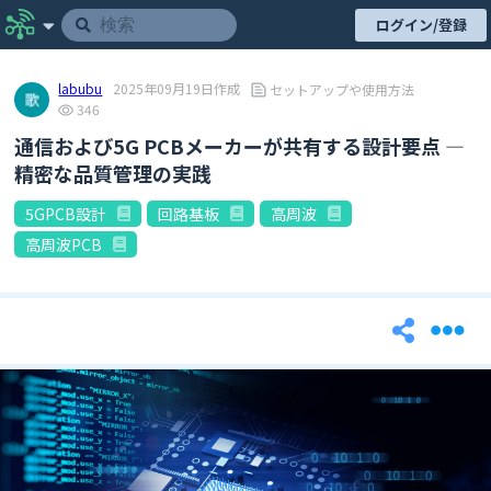
ログイン/登録
labubu
2025年09月19日作成
セットアップや使用方法
346
通信および5G PCBメーカーが共有する設計要点 ―
精密な品質管理の実践
5GPCB設計
回路基板
高周波
高周波PCB