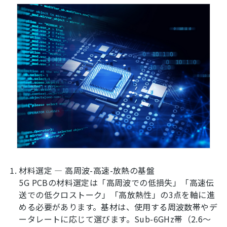
材料選定 ― 高周波-高速-放熱の基盤
5G PCBの材料選定は「高周波での低損失」「高速伝
送での低クロストーク」「高放熱性」の3点を軸に進
める必要があります。基材は、使用する周波数帯やデ
ータレートに応じて選びます。Sub-6GHz帯（2.6～