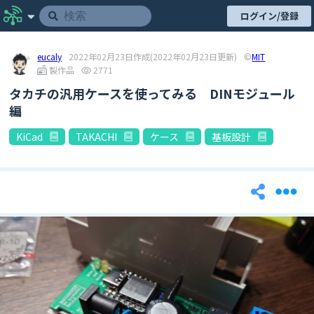
ログイン/登録
eucaly
2022年02月23日作成
(2022年02月23日更新)
©
MIT
製作品
2771
タカチの汎用ケースを使ってみる DINモジュール
編
KiCad
TAKACHI
ケース
基板設計