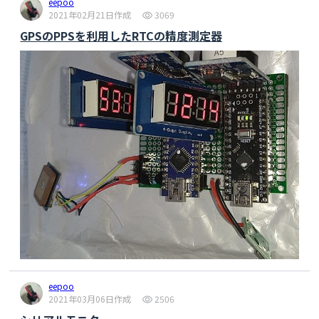
eepoo
  if (ssReady) {

2021年02月21日作成
3069
    statusChanged = true;

GPSのPPSを利用したRTCの精度測定器
    ssReady = false;

  }

}

void setup() {

  //Serial.begin(115200);

  pinMode(ROTA, INPUT_PULLUP);

  pinMode(ROTB, INPUT_PULLUP);

  pinMode(ROTSW, INPUT_PULLUP);

  pinMode(PWMPIN, OUTPUT);

  pinMode(A0, INPUT);

  attachInterrupt(0, startStop, FALLING);

  display.begin(SSD1306_SWITCHCAPVCC, 0x3C);

  display.clearDisplay();

  int voltage = analogRead(A0);

eepoo
  float vol = -0.017653 * voltage + 
2021年03月06日作成
2506
14.40377551;
