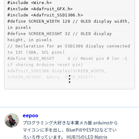
#include <Wire.h>

#include <Adafruit_GFX.h>

#include <Adafruit_SSD1306.h>

#define SCREEN_WIDTH 128 // OLED display width, 
in pixels

#define SCREEN_HEIGHT 32 // OLED display 
height, in pixels

// Declaration for an SSD1306 display connected 
to I2C (SDA, SCL pins)

#define OLED_RESET     4 // Reset pin # (or -1 
if sharing Arduino reset pin)

Adafruit_SSD1306 display(SCREEN_WIDTH, 
SCREEN_HEIGHT, &Wire, OLED_RESET);

byte currMin = 0;

byte currSec = 0;

byte lastROTA = HIGH;

eepoo
byte setTens = 0;

byte setMins = 0;

プログラミング大好きな本業メカ屋 arduinoから
マイコンに手を出し、BluePillやESP32などでい
byte state = 0;//idle 回転でセット受付 クリック待ち ⇒
ろいろ作っています。 HUB75のLED Matrix