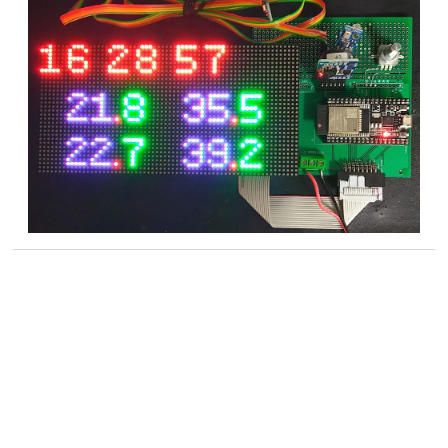
  display.println(setTens * 10);

  display.display();

  resetLeftAlone();

}

void checkRotation() {

  bool rotA = digitalRead(ROTA);

  if (lastROTA == HIGH) {

    if (rotA == LOW) {

      byte rotB = digitalRead(ROTB);

      if (rotB == LOW) {

        setMins++;

        setTens = 0;

      }

      else {// CCW 10秒戻す

        if (setTens == 0) {//0秒からなので分桁下が
elchikaにようこそ！
り

elchikaはオープンに技術交換が
          if (setMins > 0) {

行われるハードウェアの開発者コ
            setTens = 5;

ミュニティです。
            setMins = setMins - 1;

elchikaに登録する（無料）
          }

          else {
