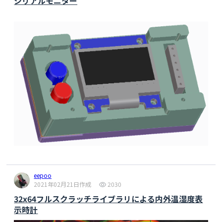
シリアルモニター
  display.setTextSize(4);      // Normal 1:1 
pixel scale

  display.setTextColor(SSD1306_WHITE); // Draw 
white text

  display.setCursor(0, 0);

  display.print(vol);

  display.print("V");

  display.display();

  delay(500);

  showSetTime();

}

void resetLeftAlone() {

  leftAlone = millis() + LEFTALONE;

  lfAlarmCount = LFAC;

}

eepoo
void showSetTime() {

2021年02月21日作成
2030
  display.clearDisplay();

32x64フルスクラッチライブラリによる内外温湿度表
  display.setCursor(0, 0);

示時計
  display.print(setMins);

  display.setCursor(64, 0);
