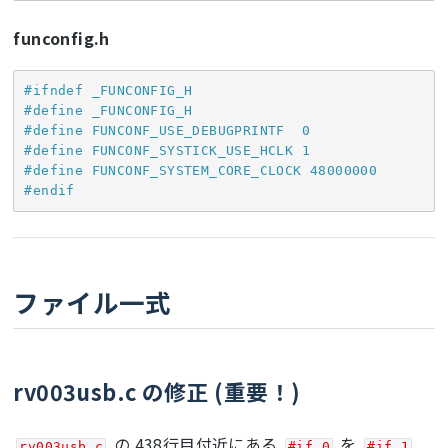
funconfig.h
#
ifndef
 _FUNCONFIG_H
#
define
 _FUNCONFIG_H
#
define
 FUNCONF_USE_DEBUGPRINTF  0
#
define
 FUNCONF_SYSTICK_USE_HCLK 1
#
define
 FUNCONF_SYSTEM_CORE_CLOCK 48000000
#
endif
ファイル一式
rv003usb.c の修正 (重要！)
の 438行目付近にある
を
rv003usb.c
#if 0
#if 1