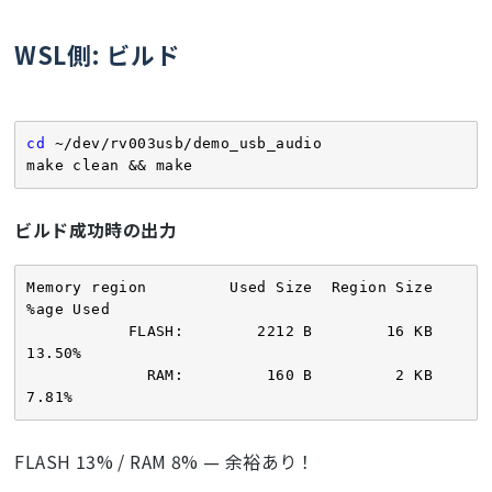
// CS AC Header (9)
{

9
, 
0x24
, 
0x01
, 
0x00
, 
0x01
, 
0x1E
, 
0x00
, 
    (
void
)e; (
void
)current_endpoint; 
WSL側: ビルド
0x01
, 
0x01
,

(
void
)data; (
void
)len; (
void
)ist;

}

// CS AC Input Terminal (12) USB Streaming 
→ ID:1
void
usb_handle_other_control_message
(

12
, 
0x24
, 
0x02
, 
0x01
, 
0x01
, 
0x01
, 
0x00
, 
cd
 ~/dev/rv003usb/demo_usb_audio

    struct usb_endpoint * e,

0x01
, 
0x00
, 
0x00
, 
0x00
, 
0x00
,

make clean && make
    struct usb_urb * s,

    struct rv003usb_internal * ist)
// CS AC Output Terminal (9) Speaker ← ID:1
{

ビルド成功時の出力
9
, 
0x24
, 
0x03
, 
0x02
, 
0x01
, 
0x03
, 
0x00
, 
uint8_t
 bmRequestType = s-
0x01
, 
0x00
,

>wRequestTypeLSBRequestMSB & 
0xFF
;

uint8_t
 bRequest      = (s-
Memory region         Used Size  Region Size  
// Interface 1 Alt 0: Zero Bandwidth only 
>wRequestTypeLSBRequestMSB >> 
8
) & 
0xFF
;

%age Used

(9)
uint8_t
 wValueLSB     = s-
           FLASH:        2212 B        16 KB     
// Low-Speed では Isochronous EP を持てないため 
>lValueLSBIndexMSB & 
0xFF
;

13.50%

Alt0 のみ
uint8_t
 wIndexLSB     = (s-
             RAM:         160 B         2 KB      
9
, TUSB_DESC_INTERFACE, 
0x01
, 
0x00
, 
0x00
, 
>lValueLSBIndexMSB >> 
16
) & 
0xFF
;

7.81%
0x01
, 
0x02
, 
0x00
, 
0x00
,

};

// SET_INTERFACE
if
 (bmRequestType == 
0x01
 && bRequest == 
FLASH 13% / RAM 8% — 余裕あり！
#
define
 STR_MANUFACTURER 
u"linaDuino"
0x0B
)
