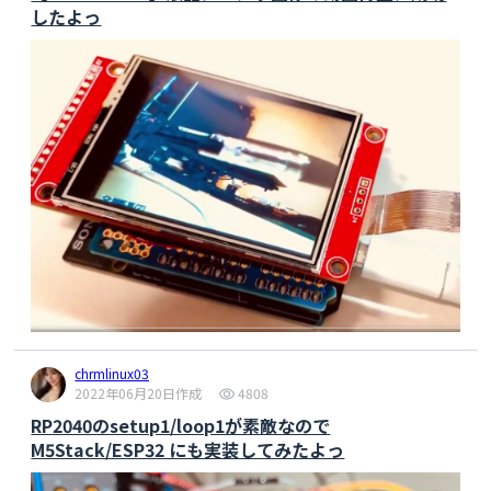
したよっ
chrmlinux03
2022年06月20日作成
4808
RP2040のsetup1/loop1が素敵なので
M5Stack/ESP32 にも実装してみたよっ