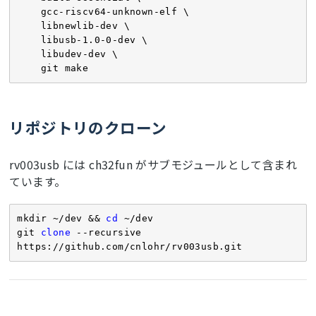
    gcc-riscv64-unknown-elf \

    libnewlib-dev \

    libusb-1.0-0-dev \

    libudev-dev \

    git make
リポジトリのクローン
rv003usb には ch32fun がサブモジュールとして含まれ
ています。
mkdir ~/dev && 
cd
 ~/dev

git 
clone
 --recursive 
https://github.com/cnlohr/rv003usb.git