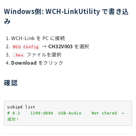
#
define
 STR_PRODUCT      
u"USB-Audio"
    {

#
define
 STR_SERIAL       
u"000"
if
 (wIndexLSB == 
0x01
)

Windows側: WCH-LinkUtility で書き込
            audio_alt_setting = wValueLSB;

み
struct
usb_string_descriptor_struct
 {
return
;  
// just_ack に任せる (重要!)
uint8_t
 bLength;

    }

uint8_t
 bDescriptorType;

WCH-Link を PC に接続
uint16_t
 wString[];

// GET_INTERFACE
};

if
 (bmRequestType == 
0x81
 && bRequest == 
→
CH32V003
を選択
MCU Config
0x0A
)

ファイルを選択
const
static
struct
.hex
    {

usb_string_descriptor_struct
string0
 = {
4
, 
3
, 
Download
をクリック
static
uint8_t
 alt;

{
0x0409
        alt = (wIndexLSB == 
0x01
) ? 
const
static
struct
audio_alt_setting : 
0
;

usb_string_descriptor_struct
string1
 = {
        e->opaque  = &alt;

確認
sizeof
(STR_MANUFACTURER), 
3
, STR_MANUFACTURER 
        e->max_len = 
1
;

return
;

const
static
struct
    }

usb_string_descriptor_struct
string2
 = {
}
sizeof
(STR_PRODUCT),      
3
# 8-2    1209:d004  USB-Audio    Not shared  ← 
const
static
struct
成功！
usb_string_descriptor_struct
string3
 = {
sizeof
(STR_SERIAL),       
3
, STR_SERIAL };
