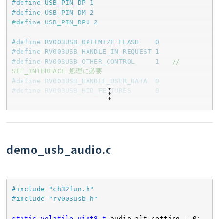
#
define
 USB_PIN_DP 1
#
define
 USB_PIN_DM 2
#
define
 USB_PIN_DPU 2
#
define
 RV003USB_OPTIMIZE_FLASH    0
#
define
 RV003USB_HANDLE_IN_REQUEST 1
#
define
 RV003USB_OTHER_CONTROL     1   
// 
SET_INTERFACE 処理に必要
#
define
 RV003USB_HANDLE_USER_DATA  0
#
define
 RV003USB_HID_FEATURES      0
#
ifndef
 __ASSEMBLER__
#
include
<tusb_types.h>
demo_usb_audio.c
#
ifdef
 INSTANCE_DESCRIPTORS
static
const
uint8_t
 device_descriptor[] = {

18
, TUSB_DESC_DEVICE,

0x10
, 
0x01
,         
// bcdUSB: 1.10
#
include
"ch32fun.h"
0xEF
, 
0x02
, 
0x01
,   
// bDeviceClass: 
#
include
"rv003usb.h"
Miscellaneous (IAD必須)
0x08
,               
// bMaxPacketSize0: 8
static
volatile
uint8_t
 audio_alt_setting = 
0
;
