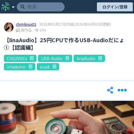
ログイン/登録
chrmlinux03
2026年05月27日作成
(2026年06月05日更新)
製作品
294
【linaAudio】25円CPUで作るUSB-Audioだにょ
①【認識編】
CH32V003
USB-Audio
linaAudio
linaduino
sop8