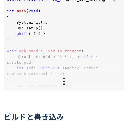
0x09
, 
0x12
,         
// idVendor:  0x1209 
(pid.codes)
int
main
(
void
)
0x04
, 
0xD0
,         
// idProduct: 0xD004
{

0x00
, 
0x01
,         
// bcdDevice: 1.00
    SystemInit();

1
, 
2
, 
3
, 
1
,

    usb_setup();

};

while
(
1
) { }

}

// wTotalLength = 65
static
const
uint8_t
 config_descriptor[] = {

void
usb_handle_user_in_request
(

// Configuration (9)
    struct usb_endpoint * e, 
uint8_t
 * 
9
, TUSB_DESC_CONFIGURATION,

scratchpad,

65
, 
0x00
, 
0x02
, 
0x01
, 
0x00
, 
0x80
, 
0x32
,

int
 endp, 
uint32_t
 sendtok, struct 
rv003usb_internal * ist)
// IAD (8) Windows の usbaudio.sys が必要とす
{

る
    usb_send_empty(sendtok);

8
, 
0x0B
, 
0x00
, 
0x02
, 
0x01
, 
0x00
, 
0x20
, 
}

0x00
,

void
usb_handle_user_data
(

// Interface 0: AudioControl (9)
    struct usb_endpoint * e, 
int
ビルドと書き込み
9
, TUSB_DESC_INTERFACE, 
0x00
, 
0x00
, 
0x00
, 
current_endpoint,

0x01
, 
0x01
, 
0x00
, 
0x00
,

uint8_t
 * data, 
int
 len, struct 
rv003usb_internal * ist)