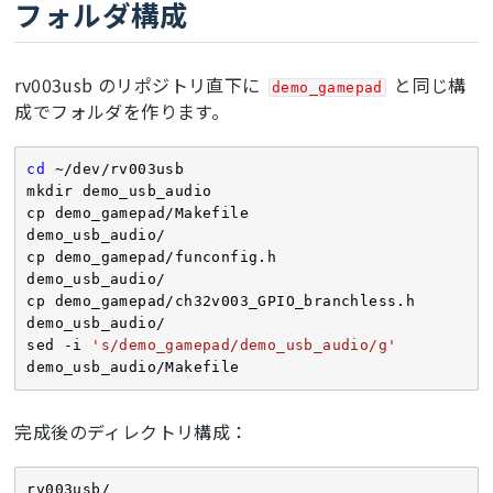
フォルダ構成
rv003usb のリポジトリ直下に
と同じ構
demo_gamepad
成でフォルダを作ります。
cd
 ~/dev/rv003usb

mkdir demo_usb_audio

cp demo_gamepad/Makefile          
demo_usb_audio/

cp demo_gamepad/funconfig.h       
demo_usb_audio/

cp demo_gamepad/ch32v003_GPIO_branchless.h 
demo_usb_audio/

sed -i 
's/demo_gamepad/demo_usb_audio/g'
demo_usb_audio/Makefile
完成後のディレクトリ構成：
rv003usb/
