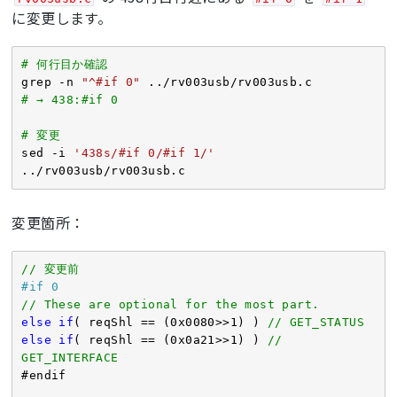
に変更します。
# 何行目か確認
grep -n 
"^#if 0"
# → 438:#if 0
# 変更
sed -i 
'438s/#if 0/#if 1/'
../rv003usb/rv003usb.c
変更箇所：
// 変更前
#
if
 0
// These are optional for the most part.
else
if
( reqShl == (
0x0080
>>
1
) ) 
// GET_STATUS
else
if
( reqShl == (
0x0a21
>>
1
) ) 
// 
GET_INTERFACE
#endif
