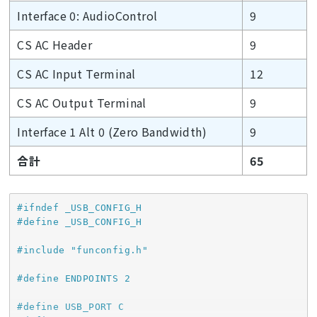
Interface 0: AudioControl
9
CS AC Header
9
CS AC Input Terminal
12
CS AC Output Terminal
9
Interface 1 Alt 0 (Zero Bandwidth)
9
合計
65
#
ifndef
 _USB_CONFIG_H
#
define
 _USB_CONFIG_H
#
include
"funconfig.h"
#
define
 ENDPOINTS 2
#
define
 USB_PORT C