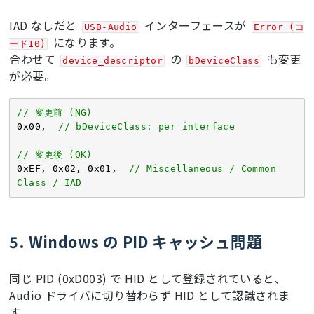
IAD なしだと
インターフェースが
USB-Audio
Error (コ
になります。
ード10)
合わせて
の
も変更
device_descriptor
bDeviceClass
が必要。
// 変更前 (NG)
0x00
,  
// bDeviceClass: per interface
// 変更後 (OK)
0xEF
, 
0x02
, 
0x01
,  
// Miscellaneous / Common 
Class / IAD
5. Windows の PID キャッシュ問題
同じ PID (0xD003) で HID として登録されていると、
Audio ドライバに切り替わらず HID として認識されま
す。