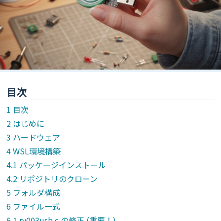
目次
目次
はじめに
ハードウェア
WSL環境構築
パッケージインストール
リポジトリのクローン
フォルダ構成
ファイル一式
rv003usb.c の修正 (重要！)