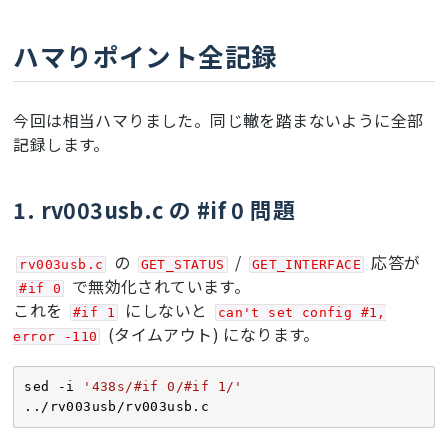
const
static
struct
descriptor_list_struct
 {
uint32_t
 lIndexValue;

ハマりポイント全記録
const
uint8_t
 *addr;

uint8_t
 length;

} descriptor_list[] = {

    {
0x00000100
, device_descriptor, 
今回は相当ハマりました。同じ轍を踏まないように全部
sizeof
(device_descriptor)},

記録します。
    {
0x00000200
, config_descriptor, 
sizeof
(config_descriptor)},

    {
0x00000300
, (
const
uint8_t
 *)&string0, 
4
},

1. rv003usb.c の #if 0 問題
    {
0x04090301
, (
const
uint8_t
 *)&string1, 
sizeof
(STR_MANUFACTURER)},

    {
0x04090302
, (
const
uint8_t
 *)&string2, 
の
/
応答が
rv003usb.c
GET_STATUS
GET_INTERFACE
sizeof
(STR_PRODUCT)},

で無効化されています。
#if 0
    {
0x04090303
, (
const
uint8_t
 *)&string3, 
これを
にしないと
#if 1
can't set config #1,
sizeof
(STR_SERIAL)},

(タイムアウト) になります。
};

error -110
#
define
 DESCRIPTOR_LIST_ENTRIES \

sed -i 
'438s/#if 0/#if 1/'
    ((sizeof(descriptor_list)) / (sizeof(struct 
../rv003usb/rv003usb.c
descriptor_list_struct)))