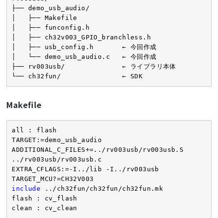
├── demo_usb_audio/

│   ├── Makefile

│   ├── funconfig.h

│   ├── ch32v003_GPIO_branchless.h

│   ├── usb_config.h       ← 今回作成

│   └── demo_usb_audio.c   ← 今回作成

├── rv003usb/              ← ライブラリ本体

└── ch32fun/               ← SDK
Makefile
all : flash

TARGET:=demo_usb_audio

ADDITIONAL_C_FILES+=../rv003usb/rv003usb.S 
../rv003usb/rv003usb.c

EXTRA_CFLAGS:=-I../lib -I../rv003usb

include
 ../ch32fun/ch32fun/ch32fun.mk

flash : cv_flash

clean : cv_clean