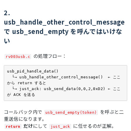
#
endif
#
endif
2.
#
endif
usb_handle_other_control_message
で usb_send_empty を呼んではいけな
い
の処理フロー：
rv003usb.c
usb_pid_handle_data()

  └→ usb_handle_other_control_message()  ← ここ
から return すると

  └→ just_ack: usb_send_data(0,0,2,0xD2) ← ここ
が ACK を送る
コールバック内で
を呼ぶと二
usb_send_empty(token)
重送信になります。
だけ
にして
に任せるのが正解。
return
just_ack