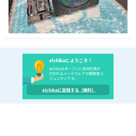
elchikaにようこそ！
elchikaはオープンに技術交換が
行われるハードウェアの開発者コ
ミュニティです。
elchikaに登録する（無料）
利用規約
ガイドライン
個人情報保護方針
ヘルプ
お問い合わせ