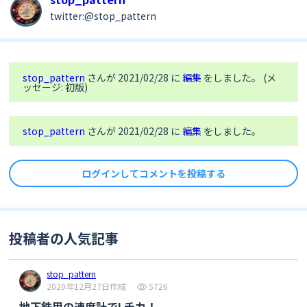
twitter:@stop_pattern
stop_pattern
さんが 2021/02/28 に
編集
をしました。 (メ
ッセージ: 初版)
stop_pattern
さんが 2021/02/28 に
編集
をしました。
ログインしてコメントを投稿する
投稿者の人気記事
stop_pattern
2020年12月27日作成
5726
地下鉄用の速度計でLチカ！