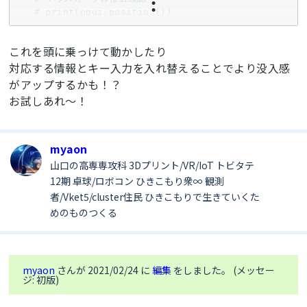
# print(pgui.position())
# 加速度の入力を分岐：移動
これを頭に乗っけて動かしたり
if
(
','
in
 line):

対応する情報とキー入力を入れ替えることでより没入感
       l = line.split(
','
)

       s = l[
0
].lstrip(
"b'"
)

がアップするかも！？
お試しあれ～！
# 左右
if
 (int(s) > 
400
):

           Key(
"d"
)

myaon
elif
 (int(s) < 
-400
):

           Key(
"a"
)

山口の高専専攻科 3Dプリント/VR/IoT トビタテ
12期 卓球/ロボコン ひきこもり衆∞ 観測
# 前後
者/Vket5/cluster住民 ひきこもりで生きていくた
if
 (int(l[
1
]) > 
400
):

めのものつくる
           Key(
"s"
)

elif
 (int(l[
1
]) < 
-400
):

           Key(
"w"
)

myaon
さんが 2021/02/24 に
編集
をしました。 (メッセー
# ボタンA：リアクション1
ジ: 初版)
if
(line[
2
] == 
"w"
):

       Click(
12070
,
2114
)
