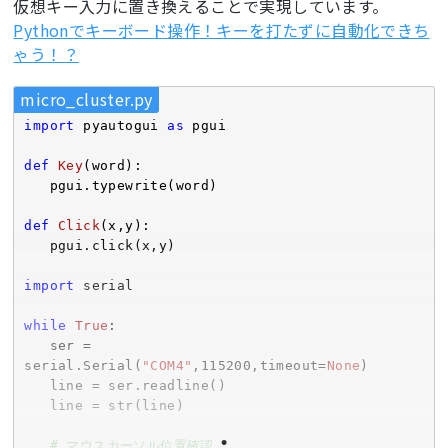
仮想キー入力に置き換えることで実現しています。
Pythonでキーボード操作！キーを打たずに自動化できち
ゃう！？
micro_cluster.py
import
 pyautogui 
as
 pgui

def
Key
(word)
:
   pgui.typewrite(word)

def
Click
(x,y)
:
   pgui.click(x,y)

import
 serial

while
True
:

   ser = 
serial.Serial(
"COM4"
,
115200
,timeout=
None
)

   line = ser.readline()

   line = str(line) 

# マウスカーソル位置確認