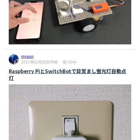
myaon
2021年02月28日作成
3044
Raspberry PiとSwitchBotで目覚まし蛍光灯自動点
灯