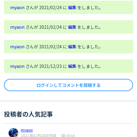
myaon
さんが 2021/02/24 に
編集
をしました。
# ボタンB：リアクション2
elif
(line[
2
] == 
"s"
):

       Click(
12350
,
2114
)

myaon
さんが 2021/02/24 に
編集
をしました。
# ボタンA+B：停止
elif
(line[
2
] == 
"q"
):

myaon
さんが 2021/02/24 に
編集
をしました。
break
   ser.close()
myaon
さんが 2021/12/23 に
編集
をしました。
ログインしてコメントを投稿する
投稿者の人気記事
myaon
2021年02月28日作成
4034