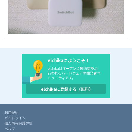
elchikaにようこそ！
elchikaはオープンに技術交換が
行われるハードウェアの開発者コ
ミュニティです。
elchikaに登録する（無料）
利用規約
ガイドライン
個人情報保護方針
ヘルプ