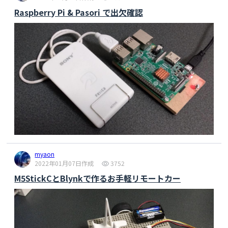
Raspberry Pi & Pasori で出欠確認
myaon
2022年01月07日作成
3752
M5StickCとBlynkで作るお手軽リモートカー