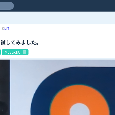
©
MIT
e、試してみました。
M5StickC