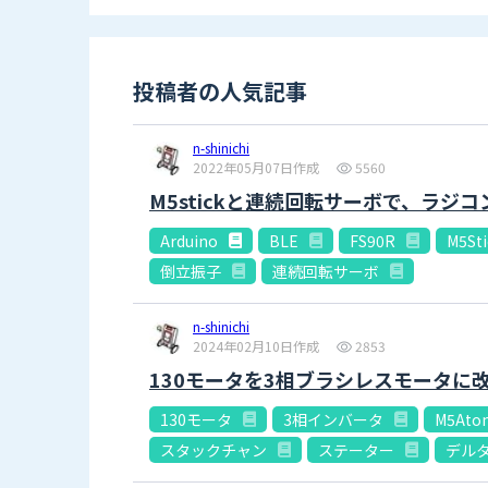
投稿者の人気記事
n-shinichi
2022年05月07日作成
5560
M5stickと連続回転サーボで、ラジ
Arduino
BLE
FS90R
M5St
倒立振子
連続回転サーボ
n-shinichi
2024年02月10日作成
2853
130モータを3相ブラシレスモータに
130モータ
3相インバータ
M5Ato
スタックチャン
ステーター
デル