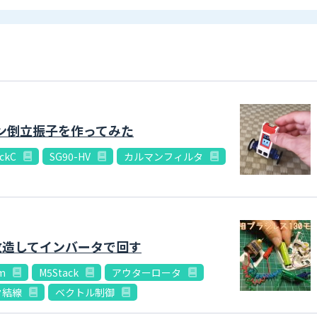
コン倒立振子を作ってみた
ickC
SG90-HV
カルマンフィルタ
改造してインバータで回す
m
M5Stack
アウターロータ
タ結線
ベクトル制御