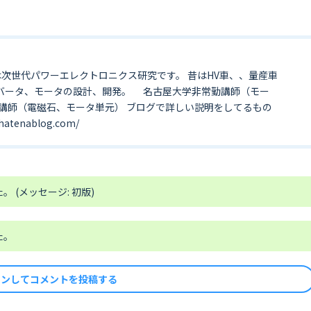
は次世代パワーエレクトロニクス研究です。 昔はHV車、、量産車
ンバータ、モータの設計、開発。 名古屋大学非常勤講師（モー
科講師（電磁石、モータ単元） ブログで詳しい説明をしてるもの
enablog.com/
。 (メッセージ: 初版)
た。
インしてコメントを投稿する