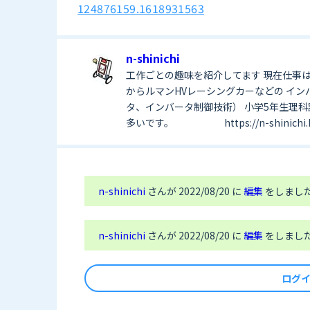
124876159.1618931563
n-shinichi
工作ごとの趣味を紹介してます 現在仕事
からルマンHVレーシングカーなどの イ
タ、インバータ制御技術） 小学5年生理
多いです。 https://n-shinichi.hat
n-shinichi
さんが 2022/08/20 に
編集
をしました
n-shinichi
さんが 2022/08/20 に
編集
をしまし
ログ