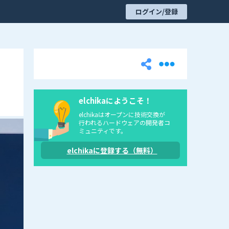
ログイン/登録
elchikaにようこそ！
elchikaはオープンに技術交換が
行われるハードウェアの開発者コ
ミュニティです。
elchikaに登録する（無料）