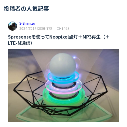
#
define
 APP_LTE_RAT (LTE_NET_RAT_CATM) 
// RAT : 
LTE-M (LTE Cat-M1)
投稿者の人気記事
char
 server[] = 
"beam.soracom.io"
S-Shimizu
char
 postPath[] = 
"/record.json"
2024年01月28日作成
1498
int
 port = 
8888
; 

Spresenseを使ってNeopixel点灯＋MP3再生（＋
uint32_t IntervalSec;

LTE-M通信）
uint8_t SetHour = 
11
;   
//起動時刻（時間）
uint8_t SetMinute = 
10
;  
//起動時刻（分）
LTE lteAccess;

LTEClient client;

/**

 * Print error message

 */
void
 printError(
enum
 CamErr err)

{

Serial
.
print
(
"Error: "
);
