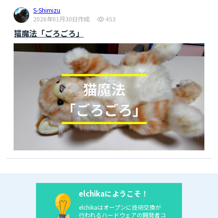
switch
 (err)

S-Shimizu
    {

2026年01月30日作成
453
case
 CAM_ERR_NO_DEVICE:

猫魔法「ごろごろ」
Serial
.
println
(
"No Device"
);

break
;

case
 CAM_ERR_ILLEGAL_DEVERR:

Serial
.
println
(
"Illegal device error"
);

break
;

case
 CAM_ERR_ALREADY_INITIALIZED:

Serial
.
println
(
"Already initialized"
);

break
;

case
 CAM_ERR_NOT_INITIALIZED:

Serial
.
println
(
"Not initialized"
);

break
;

case
 CAM_ERR_NOT_STILL_INITIALIZED:

Serial
.
println
(
"Still picture not 
initialized"
);

break
;

case
 CAM_ERR_CANT_CREATE_THREAD:

Serial
.
println
(
"Failed to create 
elchikaにようこそ！
thread"
);

elchikaはオープンに技術交換が
break
;

行われるハードウェアの開発者コ