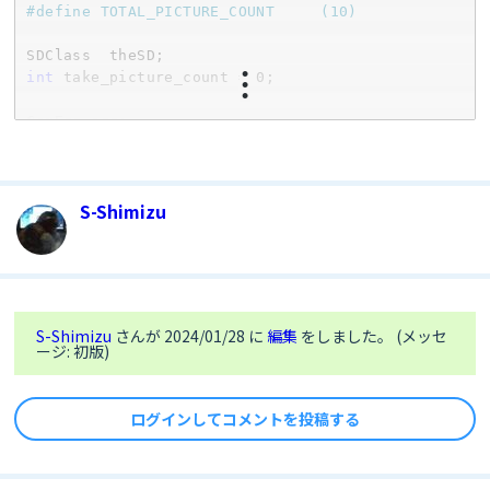
#
define
 TOTAL_PICTURE_COUNT     (10)
int
 take_picture_count = 
0
;

CamErr err;

// APN name
#
define
 APP_LTE_APN 
"soracom.io"
// replace 
S-Shimizu
your APN
#
define
 APP_LTE_USER_NAME 
"sora"
// replace 
with your username
#
define
 APP_LTE_PASSWORD  
"sora"
// replace 
with your password
S-Shimizu
さんが 2024/01/28 に
編集
をしました。 (メッセ
// APN IP type
ージ: 初版)
#
define
 APP_LTE_IP_TYPE (LTE_NET_IPTYPE_V4V6) 
// IP : IPv4v6
// APN authentication type
ログインしてコメントを投稿する
#
define
 APP_LTE_AUTH_TYPE 
(LTE_NET_AUTHTYPE_CHAP) 
// Authentication : 
CHAP