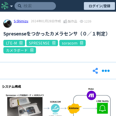
ログイン/登録
S-Shimizu
2024年01月28日作成
製作品
1239
Spresenseをつかったカメラセンサ（０／１判定）
LTE-M
SPRESENSE
soracom
カメラボード