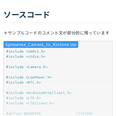
ソースコード
＊サンプルコードのコメント文が部分的に残っています
Spresense_Camera_to_Kintone.ino
#
include
<SDHCI.h>
#
include
<stdio.h> 
#
include
<Camera.h>
#
include
<LowPower.h>
#
include
<RTC.h>
#
include
<ArduinoHttpClient.h>
#
include
<LTE.h>
#
include
<LTEClient.h>
#
define
 BAUDRATE                (115200)