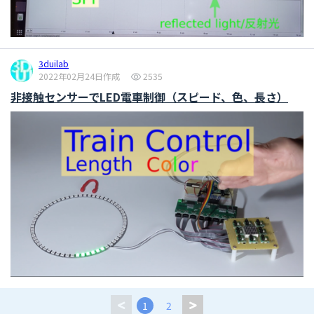
3duilab
2022年02月24日作成
2535
非接触センサーでLED電車制御（スピード、色、長さ）
1
2