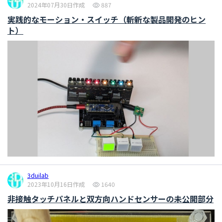
2024年07月30日作成
887
実践的なモーション・スイッチ（斬新な製品開発のヒン
ト）
3duilab
2023年10月16日作成
1640
非接触タッチパネルと双方向ハンドセンサーの未公開部分