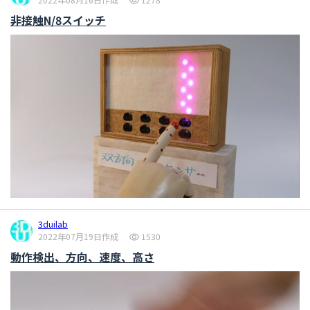
非接触N/8スイッチ
3duilab
2022年07月19日作成
1530
動作検出、方向、速度、高さ