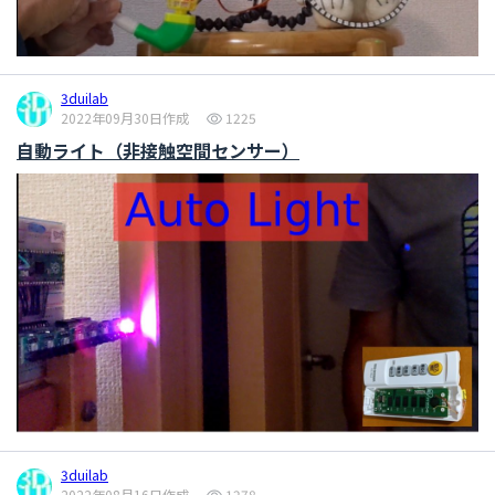
3duilab
2022年09月30日作成
1225
自動ライト（非接触空間センサー）
3duilab
2022年08月16日作成
1278