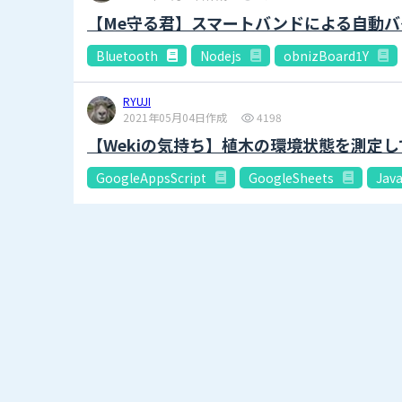
【Me守る君】スマートバンドによる自動バ
Bluetooth
Nodejs
obnizBoard1Y
RYUJI
2021年05月04日作成
4198
【Wekiの気持ち】植木の環境状態を測定
GoogleAppsScript
GoogleSheets
Java