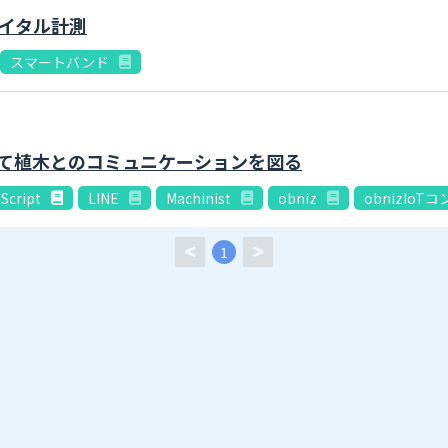
イタル計測
スマートバンド
して植木とのコミュニケーションを図る
Script
LINE
Machinist
obniz
obnizIoT
1