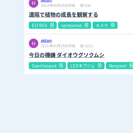
2022年09月26日作成
936
遠隔で植物の成長を観察する
ELTRES
spresense
カメラ
akitam
2021年05月19日作成
1613
今日の機嫌 ダイオウグソクムシ
GiantIsopod
LEDオブジェ
Neopixel