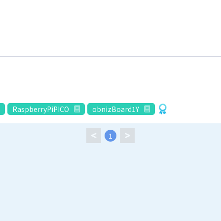
RaspberryPiPICO
obnizBoard1Y
1