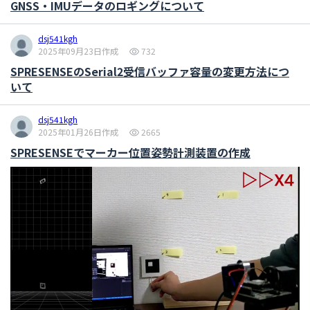
GNSS・IMUデータのロギングについて
dsj541kgh
2025年09月23日作成
732
SPRESENSEのSerial2受信バッファ容量の変更方法につ
いて
dsj541kgh
2025年01月26日作成
2665
SPRESENSEでマーカー位置姿勢計測装置の作成