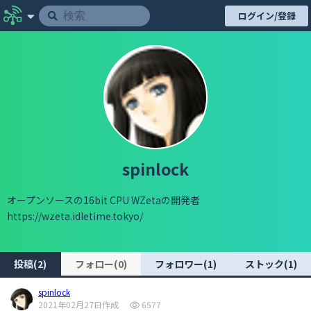
ログイン/登録
spinlock
オープンソースの16bit CPU WZetaの開発者
https://wzeta.idletime.tokyo/
投稿(2)
フォロー(0)
フォロワー(1)
ストック(1)
spinlock
2021年02月27日作成
6577