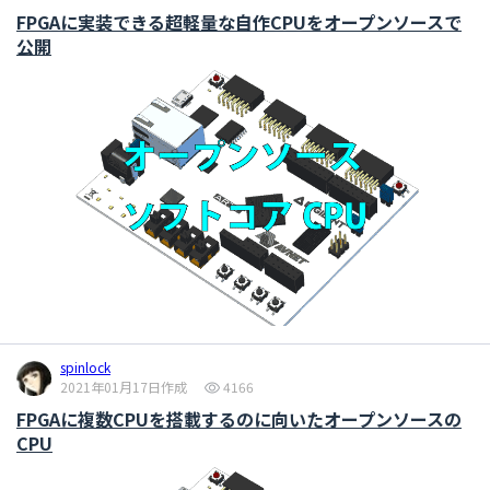
FPGAに実装できる超軽量な自作CPUをオープンソースで
公開
spinlock
2021年01月17日作成
4166
FPGAに複数CPUを搭載するのに向いたオープンソースの
CPU