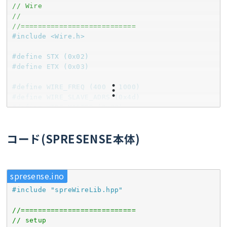
//===========================
// Wire
//
//
// Wire
//===========================
//
#
include
<Wire.h>
//===========================
//===========================
#
define
 STX (0x02)
// wireScan
#
define
 ETX (0x03)
//===========================
void
wireScan
()
{

#
define
 WIRE_FREQ (400 * 1000)
int
 nDevices = 
0
;

#
define
 WIRE_SLAVE_ADRS (0x4d)
for
 (byte address = 
1
; address < 
127
; 
#
define
 WIRE_MASTER (0x00)
++address) {

#
define
 WIRE_uSECDELAY (500)
    Wire.beginTransmission(address);

コード(SPRESENSE本体)
    byte error = Wire.endTransmission();

enum
 {REG_STX = 
0
, REG_LEFT, REG_RIGHT, 
if
 (error == 
0
) {

      Serial.print(
"I2C device found at address 
#
define
 WIRE_REGS_MAX (REG_ETX  +1)
0x"
);

volatile
uint8_t
 wireRegs[WIRE_REGS_MAX] = {
0
spresense.ino
if
 (address < 
16
) {

volatile
uint8_t
 wireRegsPos = 
0
        Serial.print(
"0"
);

bool
 debugMode = 
false
;

#
include
"spreWireLib.hpp"
      }

      Serial.print(address, HEX);

//===========================
//===========================
      Serial.println(
"  !"
);

//
// setup