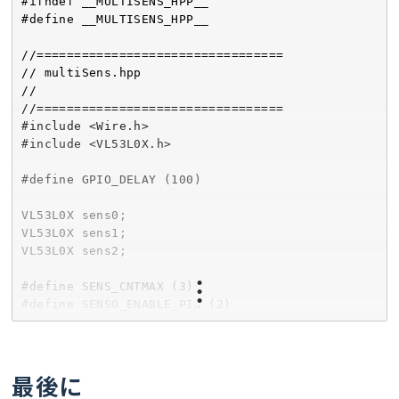
#ifndef __MULTISENS_HPP__

}

0x"
);

#define __MULTISENS_HPP__

if
 (address < 
16
) {

//===========================
        Serial.print(
"0"
);

//=================================

// onReceive
      }

// multiSens.hpp

//===========================
      Serial.println(address, HEX);

//

void
onReceive
(
int
 len)
{

    }

//=================================

if
 (Wire.available() >= 
1
) {

  }

#include <Wire.h>

    delayMicroseconds(WIRE_uSECDELAY);

if
 (nDevices == 
0
) {

#include <VL53L0X.h>

    wireRegsPos = Wire.read();

    Serial.println(
"No I2C devices found\n"
);

if
 (Wire.available() >= 
1
) {

  } 
else
 {

#define GPIO_DELAY (100)

      delayMicroseconds(WIRE_uSECDELAY);

    Serial.println(
"done\n"
);

uint8_t
 data = Wire.read();

  }

VL53L0X sens0;

      wireRegs[wireRegsPos] = data;

}

VL53L0X sens1;

    }

VL53L0X sens2;

  }

//===========================
}

// setupWire
#define SENS_CNTMAX (3)

//===========================
#define SENS0_ENABLE_PIN (2)

//===========================
int
setupWire
()
{

#define SENS1_ENABLE_PIN (1)

// setupWire
int
 rtn = 
0
;

#define SENS2_ENABLE_PIN (-1)

//===========================
  Wire.begin();

int16_t sensVal[SENS_CNTMAX] = {0}; 

int
setupWire
(
uint8_t
 slaveAdrs)
{

  Wire.setClock(WIRE_FREQ);

最後に
int
 rtn = 
0
;

  wireScan();

void i2cScan(TwoWire &wire, const char *msg) {
