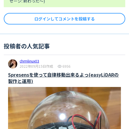
セージ: 終わった～)
}

const
uint8_t
 broadcastAddress[] = {
0xFF
, 
0xFF
, 
for
 (
int
 j = 
0
; j < 
16
; j++) {

0xFF
, 
0xFF
, 
0xFF
, 
0xFF
};

if
 (i + j < dataCnt) {

void loopSensors() {

char
 c = data[i + j];

ログインしてコメントを投稿する
  sensVal[0] = 
//=========================
if
 (c >= 
32
 && c <= 
126
) {

sens0.readRangeContinuousMillimeters();

// onDataRecv
          Serial.print((
char
)c);

  sensVal[1] = 
//=========================
        } 
else
 {

sens1.readRangeContinuousMillimeters();

void
onDataRecv
(
const
uint8_t
 *mac, 
const
          Serial.print(
"."
);

  sensVal[2] = 
投稿者の人気記事
uint8_t
 *data, 
int
 len)
{

        }

sens2.readRangeContinuousMillimeters();

if
 (len == 
sizeof
(wireRegs)) {

      }

  Serial.printf("%d,%d,%d\n", sensVal[0], 
memcpy
((
void
*)wireRegs, data, 
    }

sensVal[1], sensVal[2]);

chrmlinux03
sizeof
(wireRegs));

    Serial.println();

}

2022年09月15日作成
6956
  }

  }

Spresensを使って自律移動出来るよっ(easyLiDARの
}

}

void setupSensors() {

製作と運用)
 setupSensor(sens2, SENS2_ENABLE_PIN, 0x31);

//=========================
//===========================
 setupSensor(sens1, SENS1_ENABLE_PIN, 0x30);

// onDataSent
// wireWriteByte
 setupSensor(sens0, SENS0_ENABLE_PIN, 0x29);

//=========================
//===========================
}

void
onDataSent
(
const
uint8_t
 *mac_addr, 
bool
wireWriteByte
(
int
 adrs, 
uint8_t
 reg, 
esp_now_send_status_t
 status)
{

uint8_t
 dt)
{

#endif
if
 (status == ESP_NOW_SEND_SUCCESS) {

  Wire.beginTransmission(adrs);

if
 (debugMode) Serial.println(
"ESP-NOW: 
  Wire.write(reg);

Data sent successfully!"
);

  Wire.write(dt);
