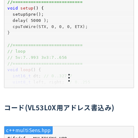
      ++nDevices;

// Wire
//===========================
    } 
else
if
 (error == 
4
) {

//
void
setup
()
{

      Serial.print(
"Unknown error at address 
//===========================
  setupSpre();

0x"
);

//===========================
  delay( 
5000
 );

if
 (address < 
16
) {

// wireScan
  cpuToWire(STX, 
0
, 
0
, 
0
, ETX);

        Serial.print(
"0"
);

//===========================
}

      }

void
wireScan
()
{

      Serial.println(address, HEX);

int
 nDevices = 
0
;

//===========================
    }

for
 (byte address = 
1
; address < 
127
; 
// loop
  }

++address) {

// 5v:7..993 3v3:7..656
if
 (nDevices == 
0
) {

    Wire.beginTransmission(address);

//===========================
    Serial.println(
"No I2C devices found\n"
);

    byte error = Wire.endTransmission();

void
loop
()
{

  } 
else
 {

if
 (error == 
0
) {

int16_t
 dt; 
// 0..32767
    Serial.println(
"done\n"
);

      Serial.print(
"I2C device found at address 
uint8_t
 left, right; 
// 0..255
  }

0x"
);

  dt = analogRead(A0);

}

if
 (address < 
16
) {

  left = right = 
map
(dt, 
7
, 
656
, 
0
, 
255
);

        Serial.print(
"0"
);

  cpuToWire(left, right);

コード(VL53L0X用アドレス書込み)
//===========================
      }

  dataDump((
uint8_t
 *)wireRegs, 
// onRequest
      Serial.print(address, HEX);

sizeof
(wireRegs));

//===========================
      Serial.println(
"  !"
);

}
void
onRequest
()
{

      ++nDevices;

c++multiSens.hpp
  Wire.write(wireRegs[wireRegsPos]);

    } 
else
if
 (error == 
4
) {

  delayMicroseconds(WIRE_uSECDELAY);

      Serial.print(
"Unknown error at address 