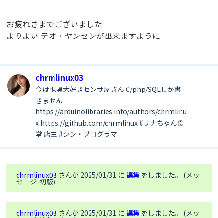
if
 (slaveAdrs) {

return
 rtn;

  Serial.printf("%s scan start ==>\n", msg);

    Wire.onReceive(onReceive);

}

  for (byte address = 1; address < 127; 
    Wire.onRequest(onRequest);

お疲れさまでございました
++address) {

    rtn = Wire.begin(slaveAdrs, WIRE_SDA_PIN, 
//===========================
よりよい テオ・ヤンセンが出来ますように
    wire.beginTransmission(address);

WIRE_SCL_PIN, WIRE_FREQ);

//
    if (wire.endTransmission() == 0) {

  } 
else
 {

// dataDump
      Serial.printf("Found device at address: 
    rtn = Wire.begin(WIRE_SDA_PIN, 
//
0x%02X\n", address);

WIRE_SCL_PIN);

//===========================
    }

chrmlinux03
    Wire.setClock(WIRE_FREQ);

void
dataDump
(
uint8_t
 *data, 
int
 dataCnt)
{

  }

今は現場大好きセンサ屋さん C/php/SQLしか書
    wireScan();

char
 msg[
64
] = {
0
};

  Serial.printf("<== %s scan complete\n", msg);

きません
  }

  Serial.println(
"dataDump"
);

}

return
 rtn;

https://arduinolibraries.info/authors/chrmlinu
for
 (
int
 i = 
0
; i < dataCnt; i += 
16
) {

}

sprintf
(msg, 
"%04X : "
, i);

x https://github.com/chrmlinux #リナちゃん食
void setupSensor(VL53L0X &sensor, int 
    Serial.print(msg);

堂 店主 #シン・プログラマ
enablePin, uint8_t address) {

//===========================
for
 (
int
 j = 
0
; j < 
16
; j++) {

  if (enablePin > 0) {

//
if
 (i + j < dataCnt) {

    pinMode(enablePin, OUTPUT);

// espNow
sprintf
(msg, 
"%02X "
, data[i + j]);

    digitalWrite(enablePin,  LOW);

//
        Serial.print(msg);

    digitalWrite(enablePin, HIGH);

chrmlinux03
さんが 2025/01/31 に
編集
をしました。 (メッ
//===========================
      } 
else
 {

セージ: 初版)
  }

#
include
<esp_now.h>
        Serial.print(
"   "
);

  sensor.init();

#
include
<WiFi.h>
      }

  sensor.setAddress(address);

    }

  sensor.startContinuous();

chrmlinux03
さんが 2025/01/31 に
編集
をしました。 (メッ
#
define
 ESPNOW_uSECDELAY (500)
    Serial.print(
": "
);
