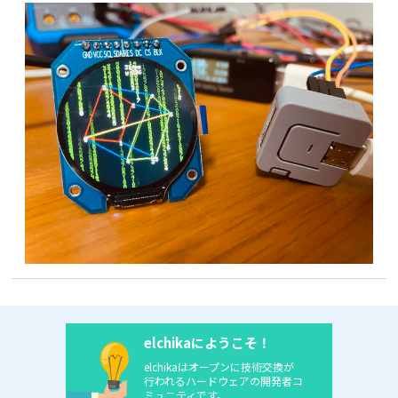
ESP_OK) {

// cpuToWire [OverLoad]
    Serial.println(
"[ERROR] Failed to Register 
//===========================
Receive Callback"
);

void
cpuToWire
(
int8_t
 stx, 
int8_t
 left, 
int8_t
return
;

right, 
int8_t
 wall, 
int
 etx)
{

  }

// val => wireRegs
  wireRegs[REG_STX] = stx;

if
 (esp_now_register_send_cb(onDataSent) != 
  wireRegs[REG_LEFT] = left;

ESP_OK) {

  wireRegs[REG_RIGHT] = right;

    Serial.println(
"[ERROR] Failed to Register 
  wireRegs[REG_WALL] = wall;

Send Callback"
);

  wireRegs[REG_ETX] = etx;

return
;

// wireRegs => wireWrite
  }

  wireWriteByte(WIRE_SLAVE_ADRS, REG_STX, 
wireRegs[REG_STX]);

esp_now_peer_info_t
 peerInfo;

  wireWriteByte(WIRE_SLAVE_ADRS, REG_LEFT, 
memset
(&peerInfo, 
0
, 
sizeof
(peerInfo));

wireRegs[REG_LEFT]);

memcpy
(peerInfo.peer_addr, broadcastAddress, 
  wireWriteByte(WIRE_SLAVE_ADRS, REG_RIGHT, 
6
);

wireRegs[REG_RIGHT]);

  peerInfo.channel = 
0
;

  wireWriteByte(WIRE_SLAVE_ADRS, REG_WALL, 
  peerInfo.encrypt = 
false
;

wireRegs[REG_WALL]);

elchikaにようこそ！
if
 (esp_now_add_peer(&peerInfo) != ESP_OK) {

  wireWriteByte(WIRE_SLAVE_ADRS, REG_ETX, 
elchikaはオープンに技術交換が
    Serial.println(
"[ERROR] Failed to Add 
wireRegs[REG_ETX]);

行われるハードウェアの開発者コ
Peer"
);

  wireToRegs();

ミュニティです。