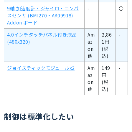
9軸 加速度計・ジャイロ・コンパ
-
〇
スセンサ (BMI270・AK09918)
Addon ボード
4.0インチタッチパネル付き液晶
Am
2,86
-
(480x320)
az
1円
on
(税
他
込)
ジョイスティックモジュールx2
Am
149
-
az
円
on
(税
他
込)
制御は標準化したい