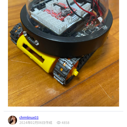
  } 
else
 {

uint8_t
 status = Wire.endTransmission();

if
 (debugMode) Serial.println(
"ESP-NOW: 
if
 (status != 
0
) {

Data send failed!"
);

if
 (debugMode) Serial.
printf
(
"I2C Write 
  }

Error: %d\n"
, status);

}

return
false
;

  }

//=========================
  delayMicroseconds(WIRE_uSECDELAY);

// sendData
return
true
;

//=========================
}

void
sendData
(
uint32_t
 waitMsec)
{

static
uint32_t
 tm = millis();

//===========================
if
 ((millis() - tm) > waitMsec) {

// wireReadByte
uint8_t
 temp[
sizeof
(wireRegs)];

//===========================
    tm = millis();

uint8_t
 wireReadByte(
int
 adrs, 
uint8_t
 reg) {

memcpy
(temp, (
const
void
*)wireRegs, 
  Wire.beginTransmission(adrs);

sizeof
(wireRegs));

  Wire.write(reg);

esp_err_t
 result = 
uint8_t
 status = Wire.endTransmission();

esp_now_send(broadcastAddress, temp, 
if
 (status != 
0
) {

sizeof
(wireRegs));

    Serial.
printf
(
"I2C Write Error: %d\n"
, 
    delayMicroseconds(ESPNOW_uSECDELAY);

status);

if
 (result == ESP_OK) {

return
0xFF
;

chrmlinux03
if
 (debugMode) Serial.println(
"ESP-NOW: 
2024年02月06日作成
4858
  }
