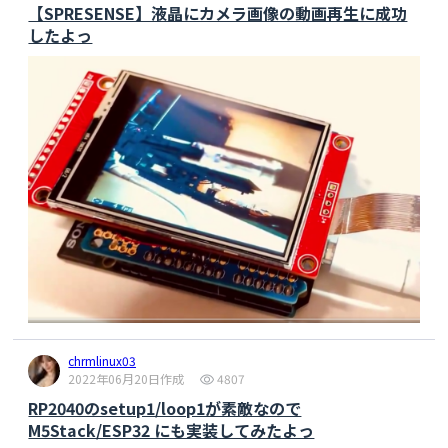
Data sent request successful."
);

  Wire.requestFrom(adrs, 
1
);

【SPRESENSE】液晶にカメラ画像の動画再生に成功
    } 
else
 {

if
 (Wire.available()) {

したよっ
if
 (debugMode) Serial.
printf
(
"ESP-NOW: 
    delayMicroseconds(WIRE_uSECDELAY);

Failed to send data. Error code: %d\n"
, 
return
 Wire.read();

result);

  }

    }

  Serial.println(
"I2C Read Error: No data 
  }

received"
);

}

return
0xFF
;

}

//=========================
// setupEspNow
//===========================
//=========================
// wireToRegs
void
setupEspNow
()
{

//===========================
  WiFi.disconnect(
true
);

void
wireToRegs
()
{

  WiFi.mode(WIFI_STA);

  wireRegs[REG_LEFT] = 
wireReadByte(WIRE_SLAVE_ADRS, REG_LEFT);

if
 (esp_now_init() != ESP_OK) {

  wireRegs[REG_RIGHT] = 
    Serial.println(
"[ERROR] ESP-NOW 
wireReadByte(WIRE_SLAVE_ADRS, REG_RIGHT);

chrmlinux03
Initialization Failed"
);

  wireRegs[REG_WALL] = 
2022年06月20日作成
4807
return
;

wireReadByte(WIRE_SLAVE_ADRS, REG_WALL);

  }

}

RP2040のsetup1/loop1が素敵なので
M5Stack/ESP32 にも実装してみたよっ
if
 (esp_now_register_recv_cb(onDataRecv) != 
//===========================