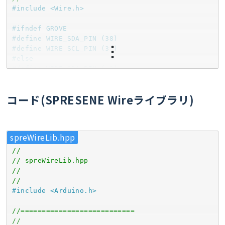
#
include
<Wire.h>
#
ifndef
 GROVE
#
define
 WIRE_SDA_PIN (38)
#
define
 WIRE_SCL_PIN (39)
#
else
#
define
 WIRE_SDA_PIN ( 2)
#
define
 WIRE_SCL_PIN ( 1)
#
endif
コード(SPRESENE Wireライブラリ)
#
define
 WIRE_FREQ (400 * 1000)
#
define
 WIRE_SLAVE_ADRS  (0x4d)
#
define
 WIRE_MASTER_ADRS (0x00)
spreWireLib.hpp
#
define
 WIRE_uSECDELAY (500)
//
enum
 {REG_STX = 
0
, REG_LEFT, REG_RIGHT, 
// spreWireLib.hpp
//
#
define
 WIRE_REGS_MAX (REG_ETX  +1)
//
volatile
uint8_t
 wireRegs[WIRE_REGS_MAX] = {
0
#
include
<Arduino.h>
volatile
uint8_t
 wireRegsPos = 
0
bool
 debugMode = 
false
;

//===========================
//