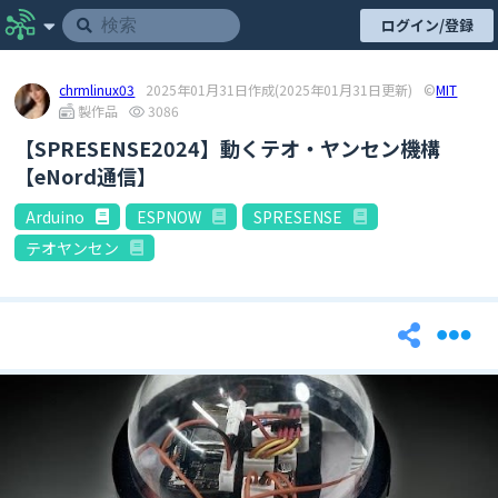
ログイン/登録
chrmlinux03
2025年01月31日作成
(2025年01月31日更新)
©
MIT
製作品
3086
【SPRESENSE2024】動くテオ・ヤンセン機構
【eNord通信】
Arduino
ESPNOW
SPRESENSE
テオヤンセン