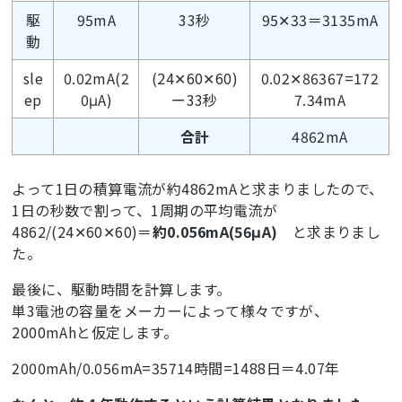
駆
95mA
33秒
95✕33＝3135mA
動
sle
0.02mA(2
(24✕60✕60)
0.02✕86367=172
ep
0μA)
ー33秒
7.34mA
合計
4862mA
よって1日の積算電流が約4862mAと求まりましたので、
1日の秒数で割って、1周期の平均電流が
4862/(24✕60✕60)＝
約0.056mA(56μA)
と求まりまし
た。
最後に、駆動時間を計算します。
単3電池の容量をメーカーによって様々ですが、
2000mAhと仮定します。
2000mAh/0.056mA=35714時間=1488日＝4.07年