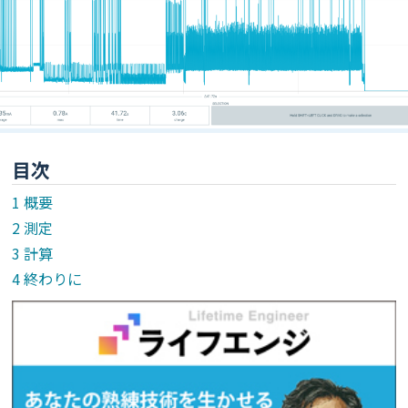
目次
概要
測定
計算
終わりに