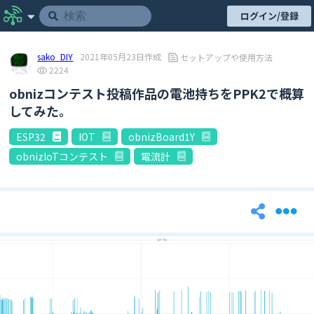
ログイン/登録
sako_DIY
2021年05月23日作成
セットアップや使用方法
2224
obnizコンテスト投稿作品の電池持ちをPPK2で概算
してみた。
ESP32
IOT
obnizBoard1Y
obnizIoTコンテスト
電流計