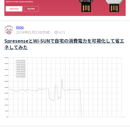
miso
2024年01月25日作成
671
SpresenseとWi-SUNで自宅の消費電力を可視化して省エ
ネしてみた