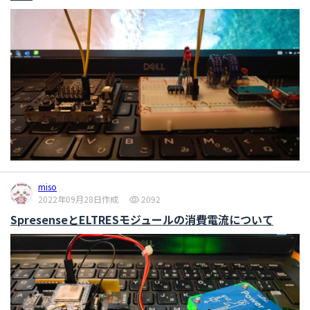
miso
2022年09月28日作成
2092
SpresenseとELTRESモジュールの消費電流について