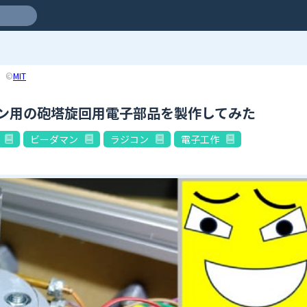
©
MIT
ン用の砲塔旋回用電子部品を製作してみた
ビーダマン
ラジコン
電子工作