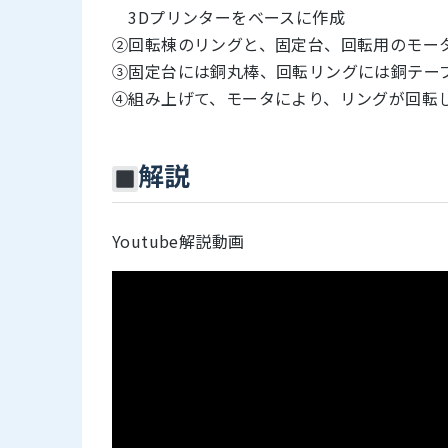
3Dプリンターをベースに作成
②回転棟のリングと、固定台、回転用のモー
③固定台には銅丸棒、回転リングには銅テー
④組み上げて、モータにより、リングが回転
解説
Youtube解説動画
ここに動画が表示されます