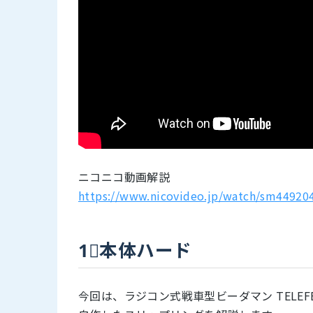
ニコニコ動画解説
https://www.nicovideo.jp/watch/sm44920
1⃣本体ハード
今回は、ラジコン式戦車型ビーダマン TELEFE