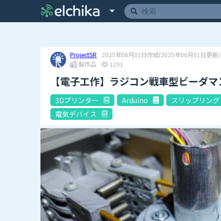
ProjectSR
2025年06月01日作成
(2025年06月01日更新)
製作品
1191
【電子工作】ラジコン戦車型ビーダマ
3Dプリンター
Arduino
スリップリング
電気デバイス