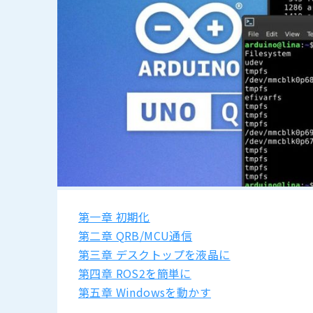
第一章 初期化
第二章 QRB/MCU通信
第三章 デスクトップを液晶に
第四章 ROS2を簡単に
第五章 Windowsを動かす