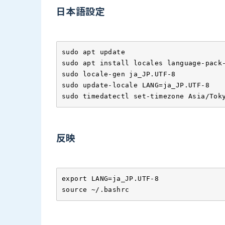
日本語設定
sudo apt update

sudo apt install locales language-pack-
sudo locale-gen ja_JP.UTF-8

sudo update-locale LANG=ja_JP.UTF-8

sudo timedatectl set-timezone Asia/Tok
反映
export LANG=ja_JP.UTF-8

source ~/.bashrc