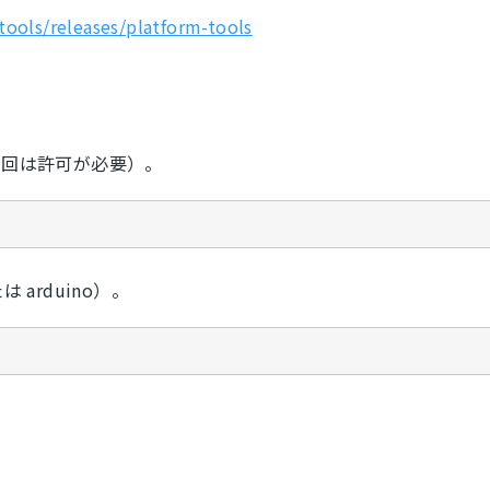
tools/releases/platform-tools
初回は許可が必要）。
 arduino）。