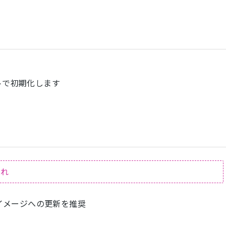
トで初期化します
これ
 イメージへの更新を推奨