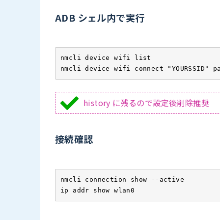
ADB シェル内で実行
nmcli device wifi list

nmcli device wifi connect "YOURSSID" p
history に残るので設定後削除推奨
接続確認
nmcli connection show --active

ip addr show wlan0