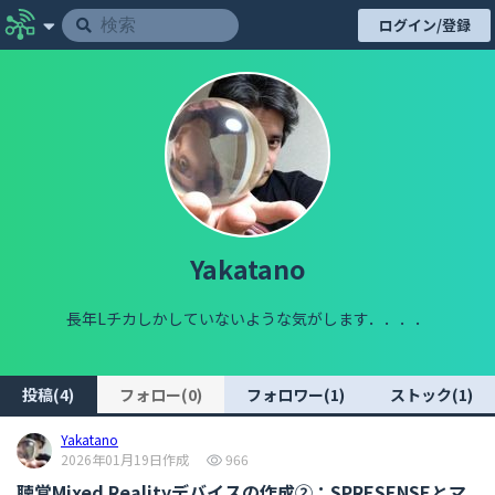
ログイン/登録
Yakatano
長年Lチカしかしていないような気がします．．．．
投稿(4)
フォロー(0)
フォロワー(1)
ストック(1)
Yakatano
2026年01月19日作成
966
聴覚Mixed Realityデバイスの作成②：SPRESENSEとマ