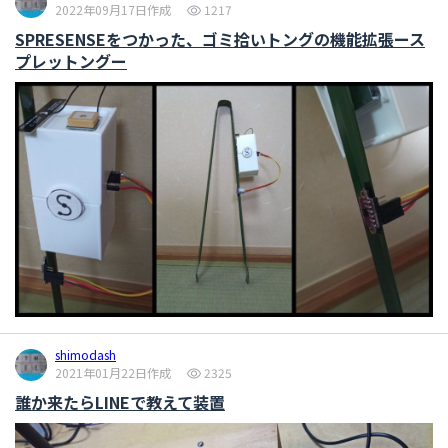
2022年09月17日作成
1217
SPRESENSEをつかった、ゴミ拾いトングの機能拡張ース
プレットングー
shimodash
2021年01月22日作成
2325
誰か来たらLINEで教えて装置