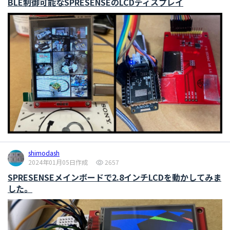
BLE制御可能なSPRESENSEのLCDディスプレイ
shimodash
2024年01月05日作成
2657
SPRESENSEメインボードで2.8インチLCDを動かしてみま
した。