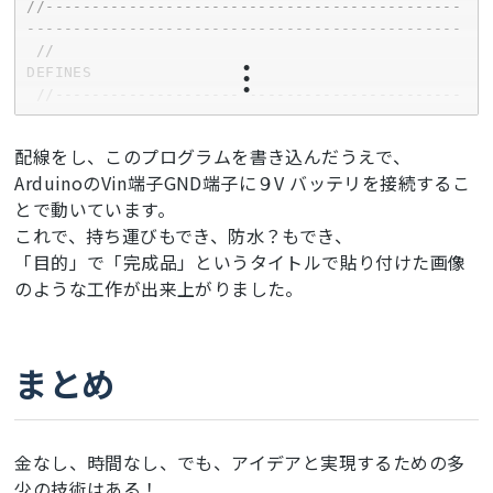
//---------------------------------------------
-----------------------------------------------

 //                                           
DEFINES

 //--------------------------------------------
-----------------------------------------------
-

配線をし、このプログラムを書き込んだうえで、
#define show endWrite

ArduinoのVin端子GND端子に９V バッテリを接続するこ
#define clear() fillScreen(0)

とで動いています。
#define sclk 13

#define mosi 11

これで、持ち運びもでき、防水？もでき、
#define cs   10

「目的」で「完成品」というタイトルで貼り付けた画像
#define rst  9

のような工作が出来上がりました。
#define dc   8

// Color definitions

#define BLACK           0x0000

まとめ
#define BLUE            0x001F

#define RED             0xF800

#define GREEN           0x07E0

#define CYAN            0x07FF

金なし、時間なし、でも、アイデアと実現するための多
#define MAGENTA         0xF81F

少の技術はある！
#define YELLOW          0xFFE0  
