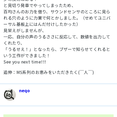
と見切り発車でやってしまったため、
#define WHITE           0xFFFF

百均さんのお力を借り、サウンドセンサのところに見ら
#define BEATTIME 200

れる穴のように力業で何とかしました。（せめてユニバ
#define SPEAKER 7

ーサル基板上にはんだ付けしたかった）
//---------------------------------------------
見栄えがしませんが、
-----------------------------------------------

一応、自分の声のうるささに反応して、数値を出力して
 //                                        
LIBRARY CALLS

くれたり、
 //--------------------------------------------
「うるせえ！」となったら、ブザーで知らせてくれると
-----------------------------------------------
いう工作ができました！
-

See you next time!!!
//Create instance of OLED called display

追伸：M5系列のお恵みをいただきたく(￣人￣)
Adafruit_SSD1331 display = 
Adafruit_SSD1331(&SPI, cs, dc, rst);

//---------------------------------------------
neqo
-----------------------------------------------

 //                                       
GLOBAL VARIABLES

 //--------------------------------------------
-----------------------------------------------