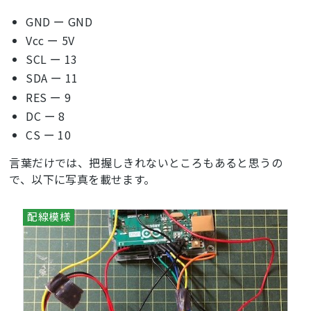
GND ー GND
Vcc ー 5V
SCL ー 13
SDA ー 11
RES ー 9
DC ー 8
CS ー 10
言葉だけでは、把握しきれないところもあると思うの
で、以下に写真を載せます。