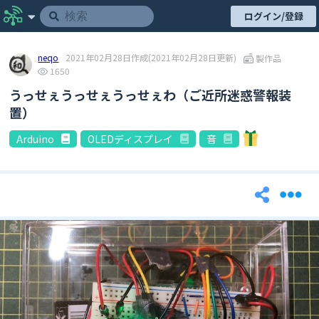
ログイン/登録
neqo
2021年02月28日作成
(2021年02月28日更新)
製作品
1650
うっせぇうっせぇうっせぇわ（ご近所迷惑警報装
置）
Arduino
OLEDディスプレイ
音