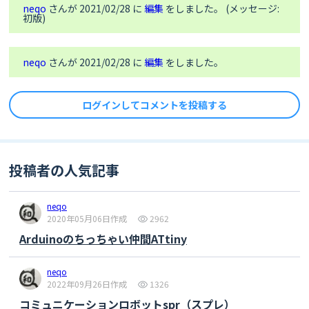
neqo
さんが 2021/02/28 に
編集
をしました。 (メッセージ:
-

初版)
const int sampleWindow = 50;                             

unsigned int sample;

neqo
さんが 2021/02/28 に
編集
をしました。
int num_Measure = 128 ;

int pinSignal = A0; 

ログインしてコメントを投稿する
int redLed = 5; 

long Sound_signal;    

long sum = 0 ; 

long level = 0 ; 

int soundlow = 40;

投稿者の人気記事
int soundmedium = 500;

 //--------------------------------------------
-----------------------------------------------
neqo
-

2020年05月06日作成
2962
 //                                            
Arduinoのちっちゃい仲間ATtiny
SETUP

 //--------------------------------------------
-----------------------------------------------
neqo
-

2022年09月26日作成
1326
コミュニケーションロボットspr（スプレ）