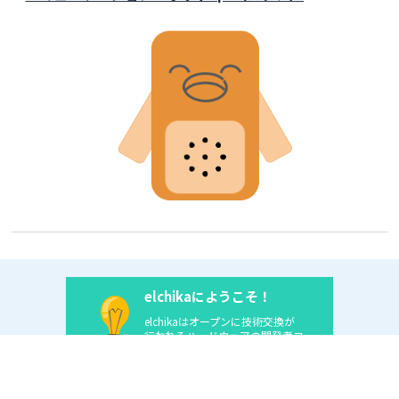
void setup() {

  // put your setup code here, to run once:

  pinMode (pinSignal, INPUT); // Set the signal 
pin as input   

  Serial.begin (9600); 

  display.begin();

  display.show();

  display.clear();                               

  display.setTextSize(2);                                

  display.setTextColor(GREEN);                           

  display.setCursor(0,0);                               

  display.println(" Arduino");                       

  display.println(" Sound ");

  display.println(" Meter ");

  display.show();                                    

  delay(2000);                                           

}

elchikaにようこそ！
elchikaはオープンに技術交換が
//---------------------------------------------
行われるハードウェアの開発者コ
-----------------------------------------------

ミュニティです。
 //                                         
MAIN LOOP

elchikaに登録する（無料）
 //--------------------------------------------