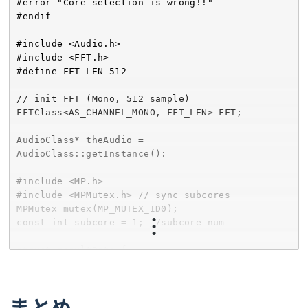
#error "Core selection is wrong!!"

#endif

#include <Audio.h>

#include <FFT.h>

#define FFT_LEN 512

// init FFT (Mono, 512 sample)

FFTClass<AS_CHANNEL_MONO, FFT_LEN> FFT;

AudioClass* theAudio = 
AudioClass::getInstance():

#include <MP.h>

#include <MPMutex.h> // sync subcores

MPMutex mutex(MP_MUTEX_ID0);

const int subcore = 1; //subcore num

struct resultData {

  float* data;

  int index;

  float value;

まとめ
} result;
