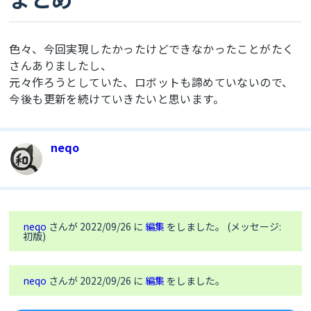
#include <SDHCI.h>

SDClass SD;

色々、今回実現したかったけどできなかったことがたく
File myFile;;

さんありましたし、
元々作ろうとしていた、ロボットも諦めていないので、
#include <float.h>

#include <DNNRT.h>

今後も更新を続けていきたいと思います。
#define NNB_FILE "model.nnb"

DNNRT dnnrt;

neqo
#include <Servo.h>

static Servo servo6; // urusai!!

static Servo servo5;

void setup() {

  // communicate by serial port

neqo
さんが 2022/09/26 に
編集
をしました。 (メッセージ:
  Serial.begin(115200);

初版)
  // setting SD card

  while (!SD.begin()) {Serial.println("insert 
neqo
さんが 2022/09/26 に
編集
をしました。
SD card");}  

  File nnbfile = SD.open(NNB_FILE);
