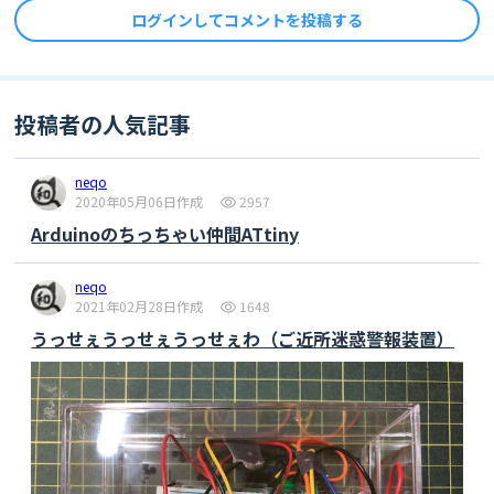
  if (!nnbfile) {

ログインしてコメントを投稿する
    Serial.println(String(NNB_FILE) + " not 
found");

    return;

  }

投稿者の人気記事
  // begin DNNRT

  int ret = dnnrt.begin(nnbfile);

  if (ret < 0) {

neqo
    Serial.println("DNNRT initialization 
2020年05月06日作成
2957
error");

Arduinoのちっちゃい仲間ATtiny
    return;

  }

neqo
  // setting FFT params (hamming window, 
2021年02月28日作成
1648
channel, overlap percentage)

うっせぇうっせぇうっせぇわ（ご近所迷惑警報装置）
  FFT.begin(WindowHamming, AS_CHANNEL_MONO, 
(FFT_LEN/2));

  Serial.println("Init audio 
recorder===============");

  theAudio->begin();

  theAudio-
>setRecorderMode(AS_SETRECDR_STS_INPUTDEVICE_MI