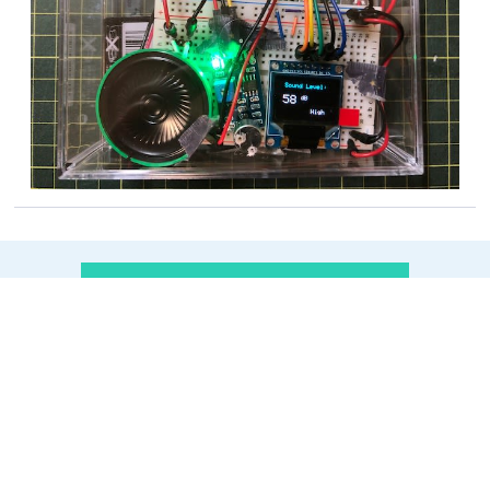
C);

  // rec settings:

  // FORMAT = PCM_16

  // DSP_codec_path = /mnt/sd0/BIN

  // sample_freq 16000Hz, MONO

  int err = theAudio-
>initRecorder(AS_CODECTYPE_PCM,

    "/mnt/sd0/BIN", AS_SAMPLINGRATE_16000, 
AS_CHANNEL_MONO);

  if(err != AUDIOLIB_ECODE_OK){

    Serial.println("Recorder init error");

    while(1);

elchikaにようこそ！
  }

elchikaはオープンに技術交換が
  Serial.println("Start recorder");

行われるハードウェアの開発者コ
  theAudio->startRecorder();

ミュニティです。
elchikaに登録する（無料）
  MP.begin(subcore);

  servo6.attach(PIN_D6);

  servo5.attach(PIN_D5);

利用規約
  servo6.write(0);
