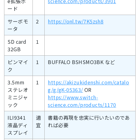
e拡張ボ
science.com/products/3901
ード
サーボモ
2
https://onl.tw/7K5zsh8
ータ
SD card
1
32GB
ピンマイ
1
BUFFALO BSHSMO3BK など
ク
3.5mm
1
https://akizukidenshi.com/catalo
ステレオ
g/g/gK-05363/
OR
ミニジャ
https://www.switch-
ック
science.com/products/1170
ILI9341
適
書籍の再現を忠実に行いたいのであ
液晶ディ
宜
れば必要
スプレイ