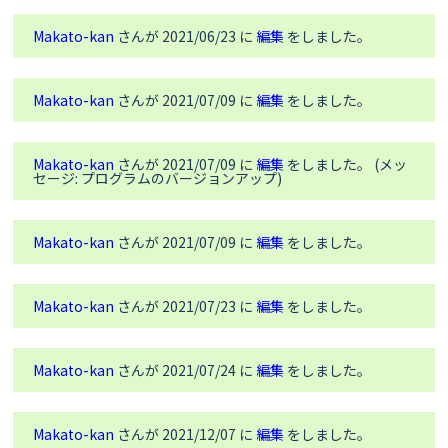
}

Makato-kan
さんが 2021/06/23 に
編集
をしました。
int
 counter =  
0
; 
//シリアル送信用
int
 counter1 = 
0
; 
//ベースライン値送信用
int
 counter2 = 
0
; 
//画面表示用
Makato-kan
さんが 2021/07/09 に
編集
をしました。
void
loop
() {

//本当はこれで良いのかわからないけどバッテリーの電圧測定
Makato-kan
さんが 2021/07/09 に
編集
をしました。 (メッ
をしてみる。
セージ: プログラムのバージョンアップ)
float
 vbat = M5.Axp.GetVbatData() * 
1.1
 / 
1000
;

Makato-kan
さんが 2021/07/09 に
編集
をしました。
float
 h = dht.readHumidity();

// Read temperature as Celsius (false)
float
 t = dht.
readTemperature
();

Makato-kan
さんが 2021/07/23 に
編集
をしました。
String
 datath = 
""
+
String
(t)+
" "
+
String
(h);

     sgp.setHumidity(getAbsoluteHumidity(t, 
h));

Makato-kan
さんが 2021/07/24 に
編集
をしました。
if
 (! sgp.IAQmeasure()) {

Serial
.
println
(
"Measurement failed"
);

return
;

Makato-kan
さんが 2021/12/07 に
編集
をしました。