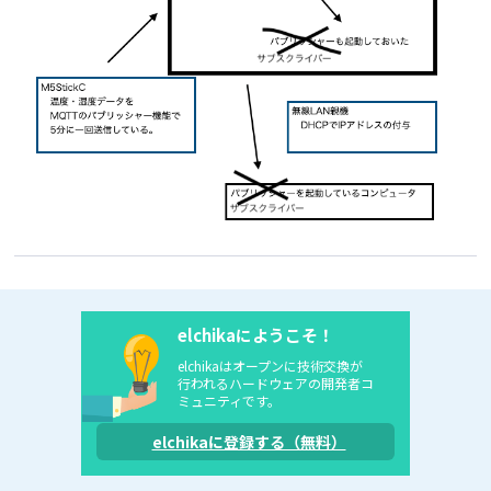
  M5.Lcd.drawRightString(str,
250
,
16
+
16
,
2
);

  M5.Lcd.
setCursor
(
0
, 
32
+
16
, 
2
);

  M5.Lcd.
println
(
" Humi"
);

   str = 
"      "
 + (
String
)h + 
" [%]   "
;

  M5.Lcd.drawRightString(str,
250
,
16
+
16
+
16
,
2
);

  M5.Lcd.
setCursor
(
0
, 
32
+
16
+
16
, 
2
);

  M5.Lcd.
println
(
" Volt"
);

   str = 
"      "
 + (
String
)vbat + 
" [V]   "
;

M5.Lcd.drawRightString(str,
250
,
16
+
16
+
16
+
16
,
2
);

elchikaにようこそ！
elchikaはオープンに技術交換が
  }

行われるハードウェアの開発者コ
delay
(
300
);

ミュニティです。
}
elchikaに登録する（無料）