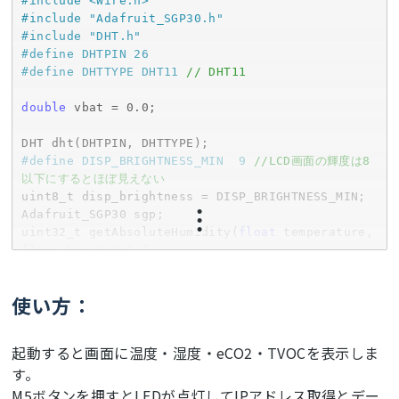
#
include
<Wire.h>
#
include
"Adafruit_SGP30.h"
#
include
"DHT.h"
#
define
 DHTPIN 26
#
define
 DHTTYPE DHT11 
// DHT11
double
 vbat = 
0.0
;

#
define
 DISP_BRIGHTNESS_MIN  9 
//LCD画面の輝度は8
以下にするとほぼ見えない
uint8_t disp_brightness = DISP_BRIGHTNESS_MIN;

Adafruit_SGP30 sgp;

uint32_t getAbsoluteHumidity(
float
 temperature, 
float
 humidity) {

//approximation formula from Sensirion 
SGP30 Driver Integration chapter 3.15
使い方：
const
float
 absoluteHumidity = 
216.7
f * 
((humidity / 
100.0
f) * 
6.112
f * exp((
17.62
f * 
temperature) / (
243.12
f + temperature)) / 
起動すると画面に温度・湿度・eCO2・TVOCを表示しま
(
273.15
f + temperature)); 
// [g/m^3]
す。
const
 uint32_t absoluteHumidityScaled = 
M5ボタンを押すとLEDが点灯してIPアドレス取得とデー
static_cast
<uint32_t>(
1000.0
f * 