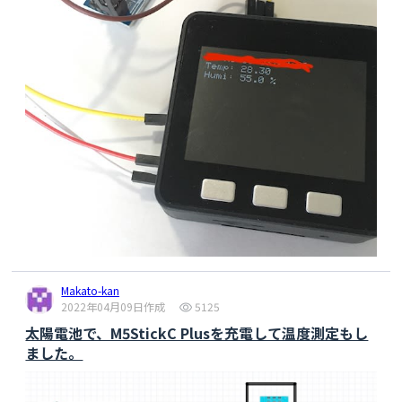
delay
(
20
);

if
 (!mqttClient.
connected
()) {

        mqtt_reConnect();

delay
(
10
);

if
(!mqttClient.
loop
delay
(
10
);

        mqttClient.
connect
(clientID);

    }

String
 datathTC = 
""
+
String
(t)+
","
+
String
(h)+
","
+
String
(sgp.TVOC)
+
","
+
String
(sgp.eCO2)+
","
+
String
delay
(
10
);

  mqttClient.publish(dht11_topic, 
datathTC.c_str(), false);

Makato-kan
delay
(
10
);

2022年04月09日作成
5125
digitalWrite
(GPIO_NUM_10, 
HIGH
);

太陽電池で、M5StickC Plusを充電して温度測定もし
WiFi
.
disconnect
();

ました。
delay
(
1
);

WiFi
.mode(WIFI_OFF);

delay
(
1
);
