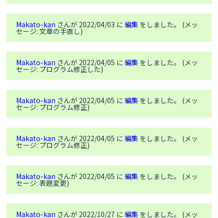
//シリアル送信は10秒に一回にした
    counter++;

if
 (counter == 
30
) {

Makato-kan
さんが 2022/04/03 に
編集
をしました。 (メッ
セージ: 文章の手直し)
    counter = 
0
;

Serial
.
print
(datath);

Serial
.
print
(
" "
);
Serial
.
print
(sgp.TVOC);

Serial
.
print
(
" "
); 
Serial
.
print
(sgp.eCO2);

Makato-kan
さんが 2022/04/05 に
編集
をしました。 (メッ
セージ: プログラム修正した)
Serial
.
print
(
" "
); 
Serial
.
println
(vbat);

  }

Makato-kan
さんが 2022/04/05 に
編集
をしました。 (メッ
if
 (! sgp.IAQmeasureRaw()) {

セージ: プログラム修正)
Serial
.
println
(
"Raw Measurement failed"
);

return
;

Makato-kan
さんが 2022/04/05 に
編集
をしました。 (メッ
delay
(
50
);

セージ: プログラム修正)
//トラブル解析用にベースラインの値をシリアル出力できるよう
にしてあるが使っていない
Makato-kan
さんが 2022/04/05 に
編集
をしました。 (メッ
  counter1++;

セージ: 表題変更)
if
 (counter1 == 
60
) {

    counter1 = 
0
;

Makato-kan
さんが 2022/10/27 に
編集
をしました。 (メッ
    uint16_t TVOC_base, eCO2_base;
