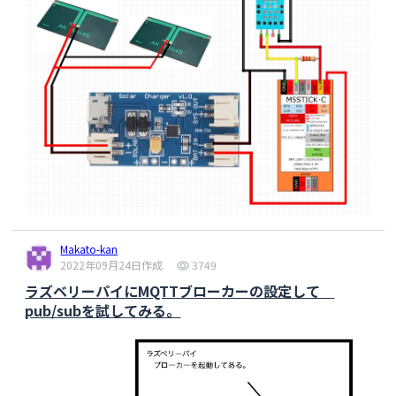
  }

//M5stick OLED に　TVOC eCO2 温度　湿度を表示する　表
示画面は少し暗くしている
//データの更新は2.5秒位に一回にするためカウンタを使った
  counter2++;

if
 (counter2 == 
8
) {

    counter2 = 
0
;

  M5.Axp.ScreenBreath(disp_brightness);

  M5.Lcd.fillScreen(BLACK); 

String
 str = 
"      "
 + (
String
)sgp.TVOC + 
"    [ppb] "
;

  M5.Lcd.drawRightString(str,
250
,
0
,
2
);

  M5.Lcd.
setCursor
(
0
, 
0
, 
2
);

Makato-kan
  M5.Lcd.
println
(
" TVOC"
);

2022年09月24日作成
3749
   str = 
"      "
 + (
String
)sgp.eCO2 + 
"    
[ppm] "
;

ラズベリーパイにMQTTブローカーの設定して
  M5.Lcd.drawRightString(str,
250
,
16
,
2
);

pub/subを試してみる。
  M5.Lcd.
setCursor
(
0
, 
16
, 
2
);

  M5.Lcd.
println
(
" eCO2"
);

  M5.Lcd.
setCursor
(
0
, 
32
, 
2
);

  M5.Lcd.
println
(
" Temp"
);

   str = 
"      "
 + (
String
)t + 
" [C]   "
;
