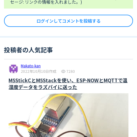
セージ: リンクの情報を入れました。)
if
 (! sgp.getIAQBaseline(&eCO2_base, 
&TVOC_base)) {

Serial
.
println
(
"Failed to get baseline 
ログインしてコメントを投稿する
readings"
);

return
;

//    Serial.print("****Baseline values: eCO2: 
投稿者の人気記事
0x"); Serial.print(eCO2_base, HEX); トラブルあった
らコメント外す
//    Serial.print(" & TVOC: 0x"); 
Makato-kan
Serial.println(TVOC_base, HEX);
2022年10月10日作成
7280
  }

M5StickCとM5Stackを使い、ESP-NOWとMQTTで温
湿度データをラズパイに送った
//M5ボタンを押したらWifi接続してMQTTデータ転送する
// デジタルピン#37が'LOW'ボタンを押された時
//Serial.println(digitalRead(inPin));
if
 (
digitalRead
(inPin) == 
LOW
) {

digitalWrite
(GPIO_NUM_10, 
LOW
);

  setup_wifi();
