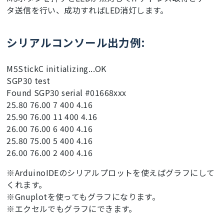
absoluteHumidity); 
// [mg/m^3]
タ送信を行い、成功すればLED消灯します。
return
 absoluteHumidityScaled;

#
define
 inPin 37  
//M5ボタンでMQTT送信する
シリアルコンソール出力例:
//#define GPIO10 MQTT送信時LEDを点灯する
// WiFi 設定
const
char
 wifi_ssid[] = 
"yourssid"
;         
// 
M5StickC initializing...OK
yourssid→使うWiFiのSSIDに書き換える
SGP30 test
const
char
 wifi_password[] = 
"yourwifissid"
;      
Found SGP30 serial #01668xxx
// yourwifissid→使うWiFiのパスワードに書き換える
25.80 76.00 7 400 4.16
25.90 76.00 11 400 4.16
//MQTT設定
const
char
 mqtt_server_host[] =
"raspi-master"
;  
26.00 76.00 6 400 4.16
//Add2022-4-5
25.80 75.00 5 400 4.16
IPAddress
   mqtt_server;        
//Add2022-4-5
26.00 76.00 2 400 4.16
const
int
 mqtt_port = 
1883
const
char
 mqttUserName[] = 
"name"
;   
// name→
※ArduinoIDEのシリアルプロットを使えばグラフにして
設定した名前に書き換える
くれます。
const
char
 mqttPass[] = 
"pass"
;       
// pass→
※Gnuplotを使ってもグラフになります。
設定されたmqttパスに書き換える
const
char
 clientID[] = 
"M5StickC-1"
※エクセルでもグラフにできます。
#
define
 dht11_topic 
"sensor/dht11-12"