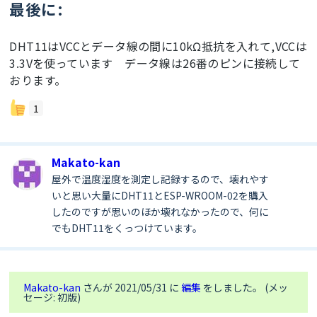
最後に:
delay
(
10
//    Serial.print("Connecting to ");
//    Serial.println(wifi_ssid);
DHT11はVCCとデータ線の間に10kΩ抵抗を入れて,VCCは
WiFi
.
begin
(wifi_ssid, wifi_password);

3.3Vを使っています データ線は26番のピンに接続して
delay
(
100
);

おります。
while
 (
WiFi
.status() != WL_CONNECTED) {

delay
(
500
//mdns_init();
1
//        Serial.println("Connecting to 
WiFi..");
Makato-kan
//           Serial.println(WiFi.localIP());
mdns_init();  
//Add2022-4-5
屋外で温度湿度を測定し記録するので、壊れやす
mqtt_server  = 
いと思い大量にDHT11とESP-WROOM-02を購入
MDNS.queryHost(mqtt_server_host); 
//Add2022-4-5
したのですが思いのほか壊れなかったので、何に
delay
(
10
); 
//Add 2022-4-5
でもDHT11をくっつけています。
}

void
 mqtt_reConnect() { 

while
 (!mqttClient.
connected
Makato-kan
さんが 2021/05/31 に
編集
をしました。 (メッ
//    Serial.println("Attempting MQTT 
セージ: 初版)
connection...");トラブルあったらコメント外す