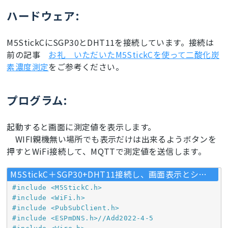
ハードウェア:
M5StickCにSGP30とDHT11を接続しています。接続は
前の記事
お礼 いただいたM5StickCを使って二酸化炭
素濃度測定
をご参考ください。
プログラム:
起動すると画面に測定値を表示します。
WIFI親機無い場所でも表示だけは出来るようボタンを
押すとWiFi接続して、MQTTで測定値を送信します。
M5StickC＋SGP30+DHT11接続し、画面表示とシリアル出力とMQTT送信する
#
include
<M5StickC.h>
#
include
<WiFi.h>
#
include
<PubSubClient.h>
#
include
<ESPmDNS.h>//Add2022-4-5