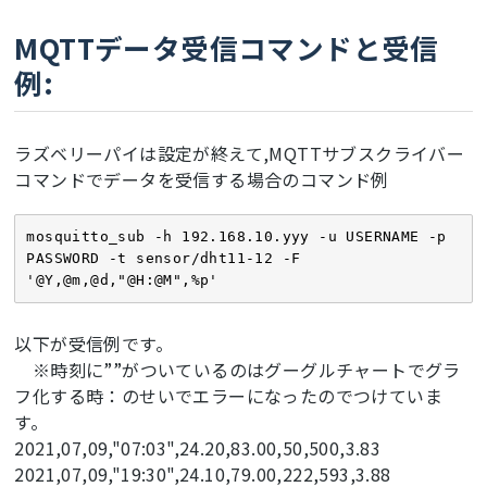
WiFiClient
 espClient;

PubSubClient mqttClient(espClient);

MQTTデータ受信コマンドと受信
例:
void
setup
() {

WiFi
.
disconnect
();

delay
(
1
);

WiFi
ラズベリーパイは設定が終えて,MQTTサブスクライバー
//  WiFi.forceSleepBegin();
コマンドでデータを受信する場合のコマンド例
delay
(
1
);

pinMode
(inPin, 
INPUT
);

pinMode
(GPIO_NUM_10, 
OUTPUT
);

mosquitto_sub -h 192.168.10.yyy -u USERNAME -p 
delay
(
10
);

PASSWORD -t sensor/dht11-12 -F 
digitalWrite
(GPIO_NUM_10, 
HIGH
);

'@Y,@m,@d,"@H:@M",%p'
  M5.Axp.ScreenBreath(disp_brightness);

  M5.
begin
();

  M5.Lcd.setRotation(
3
);

以下が受信例です。
  M5.Lcd.setTextFont(
2
);

※時刻に””がついているのはグーグルチャートでグラ
  M5.Lcd.setTextColor(TFT_WHITE,TFT_BLACK);  

フ化する時：のせいでエラーになったのでつけていま
  M5.Lcd.fillScreen(BLACK);

す。
while
 (!
Serial
) { 
delay
(
10
); } 
// Wait for 
serial console to open!
2021,07,09,"07:03",24.20,83.00,50,500,3.83
Serial
.
println
(
"SGP30 test"
);

2021,07,09,"19:30",24.10,79.00,222,593,3.88
Wire
.
begin
(
32
, 
33
);           
//I2C SGP30