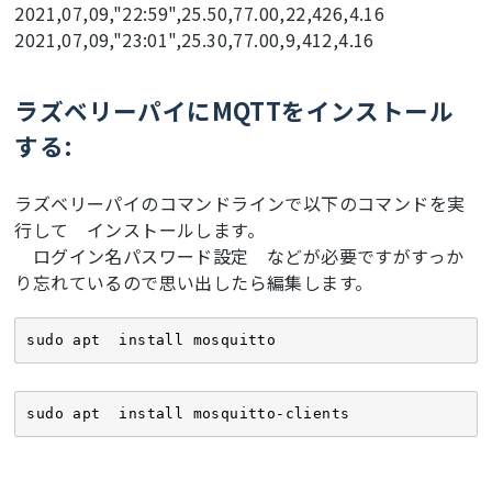
2021,07,09,"22:59",25.50,77.00,22,426,4.16
  dht.
begin
();

2021,07,09,"23:01",25.30,77.00,9,412,4.16
if
 (! sgp.
begin
()){

Serial
.
println
(
"Sensor not found :("
);

while
 (
1
);

ラズベリーパイにMQTTをインストール
  }

Serial
.
print
(
"Found SGP30 serial #"
);

する:
Serial
.
print
(sgp.serialnumber[
0
], HEX);

Serial
.
print
(sgp.serialnumber[
1
], HEX);

Serial
.
println
(sgp.serialnumber[
2
], HEX);

ラズベリーパイのコマンドラインで以下のコマンドを実
行して インストールします。
  M5.Lcd.fillScreen(WHITE);

ログイン名パスワード設定 などが必要ですがすっか
delay
(
500
);

り忘れているので思い出したら編集します。
  M5.Lcd.fillScreen(BLACK);

delay
(
500
);

sudo apt  install mosquitto
//CPU速度の設定 80以下にするとDHT11センサーデータ取得失
敗するかもnanになるかも
 setCpuFrequencyMhz(
160
);

sudo apt  install mosquitto-clients
}

void
 setup_wifi() {
