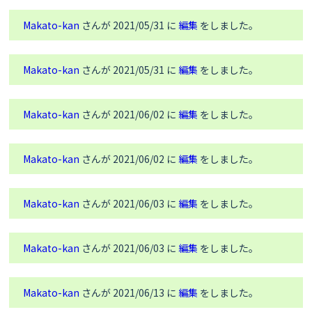
// MQTT broker に接続する
if
Makato-kan
さんが 2021/05/31 に
編集
をしました。
(mqttClient.
connect
(clientID,mqttUserName,mqttP
//      Serial.print("Connected with Client ID:  
Makato-kan
さんが 2021/05/31 に
編集
をしました。
"); トラブルあったらコメント外す
//      Serial.print(clientID);
//      Serial.print(", Username: ");
//      Serial.print(mqttUserName);
Makato-kan
さんが 2021/06/02 に
編集
をしました。
//      Serial.print(" , Passwword: ");
//      Serial.println(mqttPass);
   }

Makato-kan
さんが 2021/06/02 に
編集
をしました。
else
 {

Serial
.
print
(
"failed, rc= "
);

// 
Makato-kan
さんが 2021/06/03 に
編集
をしました。
http://pubsubclient.knolleary.net/api.html#stat
e に state 一覧が書いてある
Serial
.
print
(mqttClient.state());

Makato-kan
さんが 2021/06/03 に
編集
をしました。
Serial
.
println
(
" try again in 5 
seconds"
);

delay
(
5000
);

Makato-kan
さんが 2021/06/13 に
編集
をしました。
    }

  }
