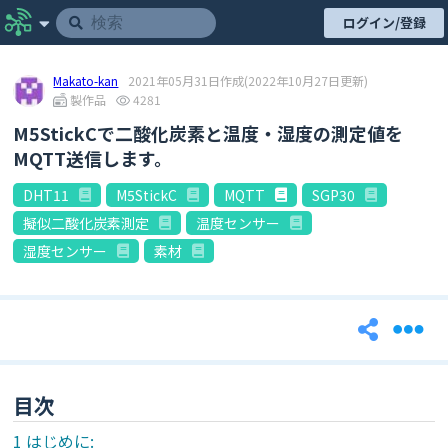
ログイン/登録
Makato-kan
2021年05月31日作成
(2022年10月27日更新)
製作品
4281
M5StickCで二酸化炭素と温度・湿度の測定値を
MQTT送信します。
DHT11
M5StickC
MQTT
SGP30
擬似二酸化炭素測定
温度センサー
湿度センサー
素材
目次
はじめに: