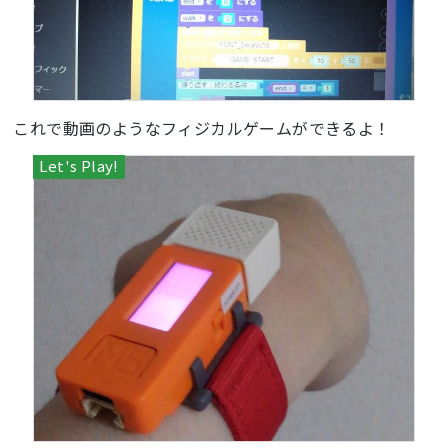
def
enemy
()
:
global
 vol, walk, boss, end

  hat_spk0.setVolume(vol)

  hat_spk0.sing(
448
, 
1
/
2
)

  hat_spk0.sing(
392
, 
1
/
2
)

  hat_spk0.sing(
349
, 
1
/
2
)

これで動画のようなフィジカルゲームができるよ！
  hat_spk0.sing(
294
, 
1
)

  hat_spk0.sing(
330
, 
1
/
2
)

  hat_spk0.sing(
349
, 
1
/
2
)

  hat_spk0.sing(
330
, 
1
)

lcd.clear()

lcd.fill(
0x000000
)

vol = 
0.1
hat_spk0.setVolume(vol)

hat_spk0.tone(
1800
, 
200
)

lcd.font(lcd.FONT_Comic)

lcd.print(
'PUSH KEY!'
, 
5
, 
50
, 
0xcc9933
while
True
:

if
 btnA.wasPressed():

    end = 
0