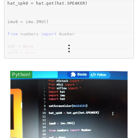
hat_spk0 = hat.get(hat.SPEAKER)

imu0 = imu.IMU()

from
 numbers 
import
 Number

vol = 
None
walk = 
None
boss = 
None
end = 
None
# 
def
start
()
:
global
 vol, walk, boss, end

  hat_spk0.setVolume(vol)

  hat_spk0.sing(
889
, 
1
/
2
)

  hat_spk0.sing(
784
, 
1
/
2
)

  hat_spk0.sing(
698
, 
1
)

  hat_spk0.sing(
587
, 
1
/
2
)

  hat_spk0.sing(
659
, 
1
/
2
)

  hat_spk0.sing(
659
, 
1
/
2
)
