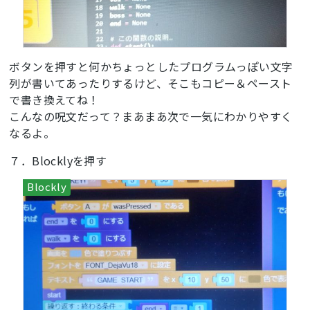
  hat_spk0.sing(
659
, 
1
)

# 
def
game
()
:
global
 vol, walk, boss, end

ボタンを押すと何かちょっとしたプログラムっぽい文字
  lcd.print(
' GO    WALK!'
, 
15
, 
50
, 
0xff0000
)

列が書いてあったりするけど、そこもコピー＆ペースト
if
 (imu0.acceleration[
0
]) > 
1
:

で書き換えてね！
    hat_spk0.setVolume(vol)

    hat_spk0.sing(
587
, 
1
/
2
)

こんなの呪文だって？まあまあ次で一気にわかりやすく
    lcd.fill(
0x33ccff
)

なるよ。
    walk = (walk 
if
 isinstance(walk, Number) 
else
0
) + 
1
７．Blocklyを押す
if
 walk > 
10
:

      end = 
1
else
:

    hat_spk0.setVolume(
0
)

    lcd.fill(
0xffff00
)

# 
def
end2
()
:
global
 vol, walk, boss, end

  hat_spk0.setVolume(vol)

  hat_spk0.sing(
889
, 
1
/
2
)
