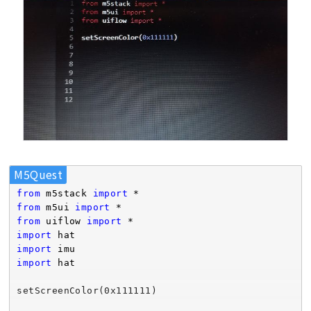
M5Quest
from
 m5stack 
import
from
 m5ui 
import
from
 uiflow 
import
import
import
import
 hat

setScreenColor(
0x111111
)
