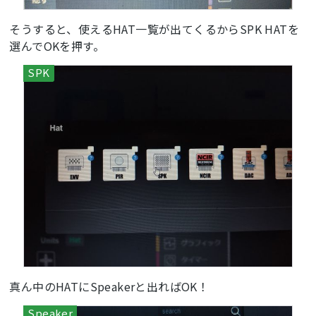
そうすると、使えるHAT一覧が出てくるからSPK HATを
選んでOKを押す。
真ん中のHATにSpeakerと出ればOK！