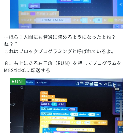
  hat_spk0.sing(
988
, 
1
/
2
)

  hat_spk0.sing(
784
, 
1
/
2
)

  hat_spk0.sing(
889
, 
1
)

  hat_spk0.sing(
698
, 
1
/
2
)

  hat_spk0.sing(
784
, 
1
/
2
)

  hat_spk0.sing(
698
, 
1
)

…ほら！人間にも普通に読めるようになったよね？
ね？？
# 
これはブロックプログラミングと呼ばれているよ。
def
encount
()
:
global
 vol, walk, boss, end

８．右上にある右三角（RUN）を押してプログラムを
  lcd.print(
'HIT for ENEMY '
, 
5
, 
50
, 
0xff0000
)

M5StickCに転送する
if
 (imu0.acceleration[
1
]) > 
1
:

    hat_spk0.setVolume(vol)

    hat_spk0.sing(
131
, 
1
/
2
)

    lcd.fill(
0xff0000
)

    lcd.print(
'HIT!'
, 
15
, 
50
, 
0x3366ff
)

    boss = (boss 
if
 isinstance(boss, Number) 
else
0
) + 
1
else
:

    lcd.fill(
0xcc33cc
)

# 