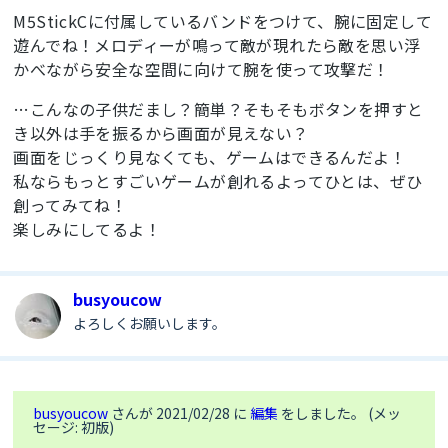
M5StickCに付属しているバンドをつけて、腕に固定して
    walk = 
0
    lcd.fill(
0xc0c0c0
)

遊んでね！メロディーが鳴って敵が現れたら敵を思い浮
    lcd.font(lcd.FONT_DejaVu18)

かべながら安全な空間に向けて腕を使って攻撃だ！
    lcd.print(
'GAME  START'
, 
10
, 
50
, 
0xcc9933
)

    start()

…こんなの子供だまし？簡単？そもそもボタンを押すと
while
not
 end == 
1
:

き以外は手を振るから画面が見えない？
      game()

画面をじっくり見なくても、ゲームはできるんだよ！
    lcd.fill(
0xcc33cc
)

私ならもっとすごいゲームが創れるよってひとは、ぜひ
    lcd.print(
'FOUND ENEMY '
, 
5
, 
50
, 
0xffff00
)

    enemy()

創ってみてね！
    boss = 
0
楽しみにしてるよ！
while
not
 boss == 
10
:

      encount()

    lcd.fill(
0x99ff99
)

busyoucow
    lcd.print(
'GAME CLEAR!'
, 
10
, 
50
, 
0x333333
)

    end2()

よろしくお願いします。
  wait_ms(
2
)
busyoucow
さんが 2021/02/28 に
編集
をしました。 (メッ
セージ: 初版)