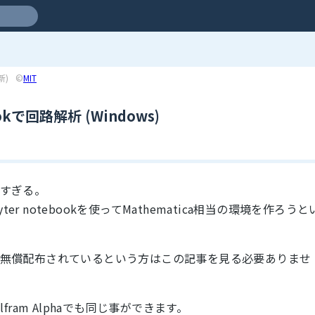
新)
©
MIT
ebookで回路解析 (Windows)
高額すぎる。
yter notebookを使ってMathematica相当の環境を作ろうと
イセンスが無償配布されているという方はこの記事を見る必要ありませ
ram Alphaでも同じ事ができます。