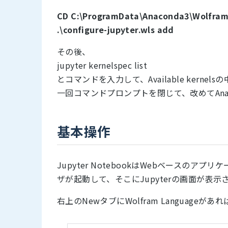
CD C:\ProgramData\Anaconda3\Wolfra
.\configure-jupyter.wls add
その後、
jupyter kernelspec list
とコマンドを入力して、Available kernelsの
一回コマンドプロンプトを閉じて、改めてAnaconda
基本操作
Jupyter NotebookはWebベース
ザが起動して、そこにJupyterの画面が表示
右上のNewタブにWolfram Languag