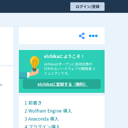
ログイン/登録
elchikaにようこそ！
elchikaはオープンに技術交換が
行われるハードウェアの開発者コ
ミュニティです。
elchikaに登録する（無料）
い
前書き
Wolfram Engine 導入
Anaconda 導入
プラグイン導入