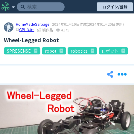
ログイン/登録
HomeMadeGarbage
2024年01月19日作成
(2024年01月20日更新)
©
GPL-3.0+
製作品
4175
Wheel-Legged Robot
SPRESENSE
robot
robotics
ロボット