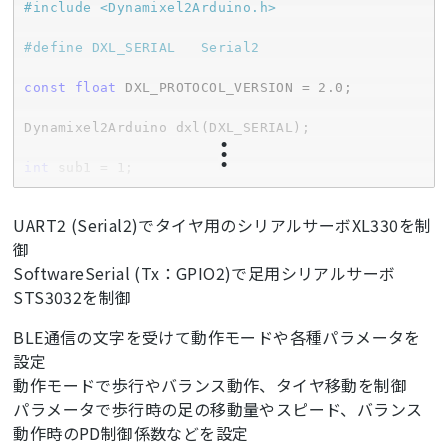
#
include
<Dynamixel2Arduino.h>
#
define
 DXL_SERIAL   Serial2
const
float
 DXL_PROTOCOL_VERSION = 
2.0
;

Dynamixel2Arduino dxl(DXL_SERIAL);

int
 sub1 = 
1
;

SoftwareSerial
 mySerial(
-1
, 
2
);    
// RX,TX
UART2 (Serial2)でタイヤ用のシリアルサーボXL330を制
御
int8_t   id;

int8_t   idMode = 
10
; 

SoftwareSerial (Tx：GPIO2)で足用シリアルサーボ
int8_t   idPeriod = 
20
; 

STS3032を制御
int8_t   idHeight = 
30
; 

int8_t   idKp = 
40
; 

BLE通信の文字を受けて動作モードや各種パラメータを
int8_t   idKd = 
50
; 

設定
int8_t   idX = 
60
; 

動作モードで歩行やバランス動作、タイヤ移動を制御
int8_t   idUpHeight = 
70
;

パラメータで歩行時の足の移動量やスピード、バランス
int8_t   idStride = 
80
; 

動作時のPD制御係数などを設定
int8_t   idStop = 
90
;
