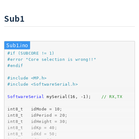
int8_t   idAd = 
91
;

int8_t   idBack = 
92
;

Sub1
int8_t   idR = 
93
;

int8_t   idL = 
94
;

int8_t   idHi = 
95
;

Sub1.ino
int
 ret = 
0
#
if
 (SUBCORE != 1)
int
 Data = 
0
, Mode = 
0
;

#
error
"Core selection is wrong!!"
#
endif
const
int
 Stretch = 
1
#
include
<MP.h>
const
int
 Step = 
2
#
include
<SoftwareSerial.h>
const
int
 Advance = 
3
const
int
 Back = 
4
SoftwareSerial
 mySerial(
16
, 
-1
);    
// RX,TX
const
int
 Imu = 
5
;

int8_t   idMode = 
10
; 

const
int
 rover = 
11
int8_t   idPeriod = 
20
; 

const
int
 sedan = 
12
int8_t   idHeight = 
30
; 

const
int
 batmobile = 
13
;

int8_t   idKp = 
40
; 

int8_t   idKd = 
50
; 

//           ID 0  1   2   3  4    5   6  7