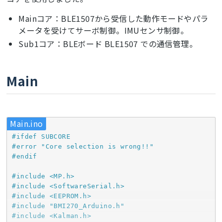
Mainコア：BLE1507から受信した動作モードやパラ
メータを受けてサーボ制御。IMUセンサ制御。
Sub1コア：BLEボード BLE1507 での通信管理。
Main
Main.ino
#
ifdef
 SUBCORE
#
error
"Core selection is wrong!!"
#
endif
#
include
<MP.h>
#
include
<SoftwareSerial.h>
#
include
<EEPROM.h>
#
include
"BMI270_Arduino.h"
#
include
<Kalman.h>