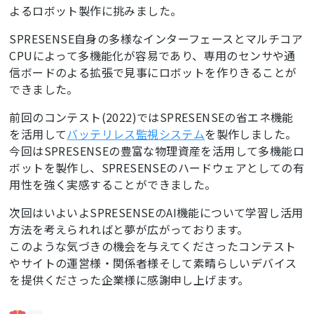
float
 theta_Xdot = 
0.0
, theta_Ydot = 
0.0
;

よるロボット製作に挑みました。
while
(mySerial.
available
() != 
0
){

    rcv = mySerial.
readStringUntil
(
'\n'
);

BMI270Class BMI270;

SPRESENSE自身の多様なインターフェースとマルチコア
CPUによって多機能化が容易であり、専用のセンサや通
if
 (rcv.indexOf(
't'
) != 
-1
) {

/* Other functions */
      Data = rcv.substring(
1
).toInt();

信ボードのよる拡張で見事にロボットを作りきることが
int8_t configure_sensor(struct bmi2_dev *dev);

      MP.Send(idPeriod, Data);

できました。
    }
else
if
 (rcv.indexOf(
'h'
) != 
-1
) {

struct bmi2_sens_float sensor_data;

      Data = rcv.substring(
1
).toInt();

前回のコンテスト(2022)ではSPRESENSEの省エネ機能
      MP.Send(idHeight, Data);

/* Sensor configuration */
を活用して
バッテリレス監視システム
を製作しました。
    }
else
if
 (rcv.indexOf(
'p'
) != 
-1
) {

int8_t configure_sensor(){

今回はSPRESENSEの豊富な物理資産を活用して多機能ロ
      Data = rcv.substring(
1
).toInt();

  int8_t rslt;

ボットを製作し、SPRESENSEのハードウェアとしての有
      MP.Send(idKp, Data);

  uint8_t sens_list[
2
] = { BMI2_ACCEL, 
    }
else
if
 (rcv.indexOf(
'd'
) != 
-1
) {

用性を強く実感することができました。
BMI2_GYRO };

      Data = rcv.substring(
1
).toInt();

      MP.Send(idKd, Data);

次回はいよいよSPRESENSEのAI機能について学習し活用
  struct bmi2_sens_config 
config
[
2
];

    }
else
if
 (rcv.indexOf(
'x'
) != 
-1
) {

方法を考えられればと夢が広がっております。
      Data = rcv.substring(
1
).toInt();

/* Configure the type of feature. */
このような気づきの機会を与えてくださったコンテスト
      MP.Send(idX, Data);

config
[
0
].type = BMI2_ACCEL;

やサイトの運営様・関係者様そして素晴らしいデバイス
    }
else
if
 (rcv.indexOf(
'u'
) != 
-1
) {

を提供くださった企業様に感謝申し上げます。
      Data = rcv.substring(
1
).toInt();

/* 
NOTE:
 The user can change the following 
      MP.Send(idUpHeight, Data);

configuration parameters according to their 
    }
else
if
 (rcv.indexOf(
's'
) != 
-1
) {

requirement. */