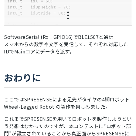
int8_t   idX = 
60
;

int
 offset[] = {
0
, 
55
, 
0
, 
68
, 
0
, 
-13
, 
28
, 
-81
}; 

int8_t   idUpHeight = 
70
;  

int8_t   idStride = 
80
; 

//leg length
float
 L1 = 
50.0
, L2 = 
50.0
;
//unit:mm
int8_t   idStop = 
90
;

int8_t   idAd = 
91
;

SoftwareSerial (Rx：GPIO16)でBLE1507と通信
int8_t   idBack = 
92
;

int
 period = 
120
, periodRx, 
height
 = 
65
, 
スマホからの数字や文字を受信して、それぞれ対応した
int8_t   idR = 
93
;

int8_t   idL = 
94
;

IDでMainコアにデータを渡す。
int
 upHeight = 
10
, upHeightRx, stride = 
10
, 
int8_t   idHi = 
95
;

int
 x = 
0
, xRx;

おわりに
String
int
 Data = 
0
;

float
 hX = 
0.0
, hY = 
0.0
, Kp = 
2.0
, Kd = 
4.0
int
 KpRx, KdRx;

void
setup
() {

ここではSPRESENSEによる足先がタイヤの4脚ロボット
  mySerial.
begin
(
115200
);

delay
(
300
);

Wheel-Legged Robot の製作を楽しみました。
float
 kalAngleX, kalAngleDotX, kalAngleY, 
  MP.
begin
();

これまでSPRESENSEを用いてロボットを製作しようとい
unsigned
long
 oldTime = 
0
}

う発想はなかったのですが、本コンテストに"ロボット部
float
float
 theta_X = 
0.0
, theta_Y = 
0.0
門"が設立されていることから真正面からSPRESENSEに
void
loop
() {
