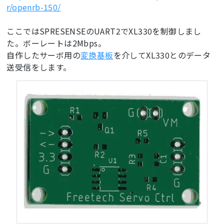
r/openrb-150/
ここではSPRESENSEのUART2でXL330を制御しまし
た。ボーレートは2Mbps。
自作したサーボ用の
変換基板
を介してXL330とのデータ
送受信をします。