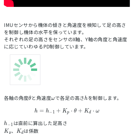
IMUセンサから機体の傾きと角速度を検知して足の高さ
を制御し機体の水平を保っています。
それぞれの足の高さをセンサのX軸、Y軸の角度と角速度
に応じていわゆるPD制御しています。
各軸の角度
と角速度
で各足の高さ
を制御します。
θ
ω
h
=
+
⋅
+
⋅
h
h
K
θ
K
ω
−
1
p
d
は直前に算出した足高さ
h
−
1
、
は係数
K
K
p
d