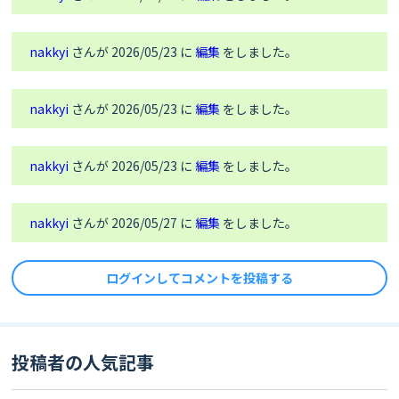
        bool currentState = 
digitalRead(buttonPins[i]);

nakkyi
さんが 2026/05/23 に
編集
をしました。
        // ボタンが「押された瞬間（HIGHからLOWになった
時）」だけ実行

        if (currentState == LOW && lastState[i] 
nakkyi
さんが 2026/05/23 に
編集
をしました。
== HIGH) {

            // ドラム音を鳴らす (チャンネル9, ノート番
nakkyi
さんが 2026/05/23 に
編集
をしました。
号, 音量127)

            synth.setNoteOn(9, drumNotes[i], 
127);

nakkyi
さんが 2026/05/27 に
編集
をしました。
            // 画面に楽器名を表示

            M5.Display.clear();

ログインしてコメントを投稿する
            M5.Display.setTextColor(CYAN);

            M5.Display.drawString(drumNames[i], 
M5.Display.width() / 2, M5.Display.height() / 
2);

投稿者の人気記事
            Serial.printf("Play: %s (Note 
%d)\n", drumNames[i], drumNotes[i]);
