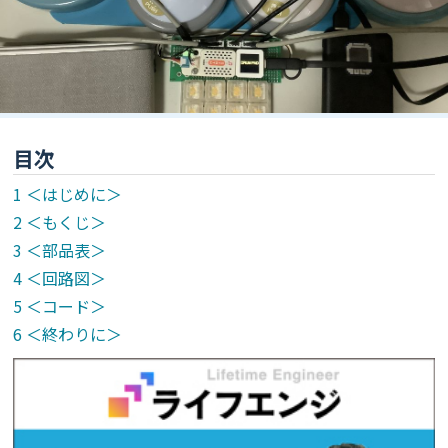
目次
＜はじめに＞
＜もくじ＞
＜部品表＞
＜回路図＞
＜コード＞
＜終わりに＞