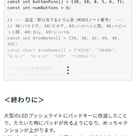
const int buttonPins[] = {39, 38, 8, 5, 6, 7};

const int numButtons = 6;

// --- 設定：割り当てるドラム音（MIDIノート番号） ---

// 36:バスドラ, 38:スネア, 42:ハイハット閉, 46:ハイハ
ット開, 48:タム, 49:シンバル

const int drumNotes[] = {36, 38, 42, 46, 48, 
49};

const char* drumNames[] = {"KICK", "SNARE", 
"H.H.C", "H.H.O", "TOM", "CYMBAL"};

// ボタンの状態管理用

bool lastState[numButtons];

void setup() {

    auto cfg = M5.config();

＜終わりに＞
    M5.begin(cfg);

    // Synthユニットの初期化 (Port.A: G1, G2)

大型のLEDプッシュライトにパッドキーに改造したこと
    // チャンネル9はMIDI規格でドラム専用チャンネルです

で、たたいた時にパッドが光るようになり、めっちゃテ
    synth.begin(&Serial2, UNIT_SYNTH_BAUD, 1, 
ンションが上がります。
2);

    synth.setInstrument(0, 9, SynthDrum); 
