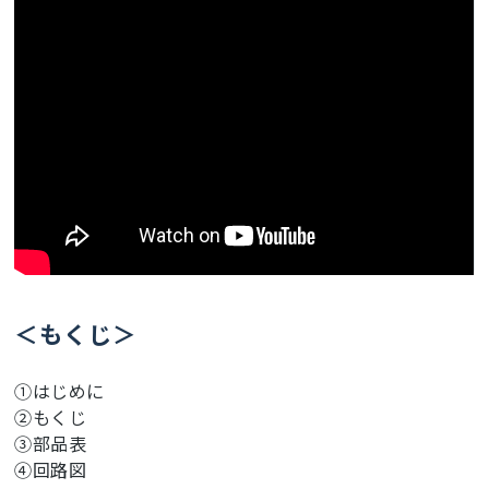
ここに動画が表示されます
＜もくじ＞
①はじめに
②もくじ
③部品表
④回路図