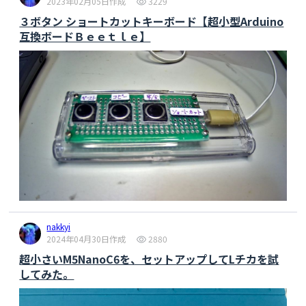
2023年02月05日作成
3229
３ボタン ショートカットキーボード【超小型Arduino
互換ボードＢｅｅｔｌｅ】
nakkyi
2024年04月30日作成
2880
超小さいM5NanoC6を、セットアップしてLチカを試
してみた。