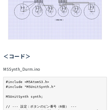
＜コード＞
M5Synth_Durm.ino
#include <M5AtomS3.h>

#include "M5UnitSynth.h"

M5UnitSynth synth;

// --- 設定：ボタンのピン番号（6個） ---
