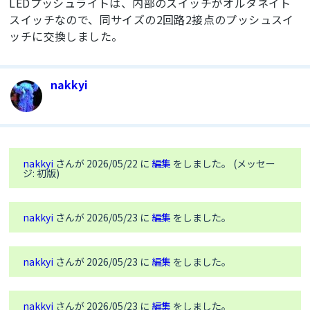
LEDプッシュライトは、内部のスイッチがオルタネイト
スイッチなので、同サイズの2回路2接点のプッシュスイ
    // ピンモード設定（内蔵プルアップを使用）

ッチに交換しました。
    for (int i = 0; i < numButtons; i++) {

        pinMode(buttonPins[i], INPUT_PULLUP);

        lastState[i] = HIGH; // 初期状態はHIGH（押
nakkyi
されていない）

    }

    // 画面表示

    M5.Display.setRotation(1);

    M5.Display.setTextColor(YELLOW);

nakkyi
さんが 2026/05/22 に
編集
をしました。 (メッセー
    M5.Display.setTextDatum(middle_center);

ジ: 初版)
    M5.Display.setFont(&fonts::Font4);

    M5.Display.drawString("DRUM PAD", 
M5.Display.width() / 2, M5.Display.height() / 
nakkyi
さんが 2026/05/23 に
編集
をしました。
2);

}

nakkyi
さんが 2026/05/23 に
編集
をしました。
void loop() {

    M5.update();

    for (int i = 0; i < numButtons; i++) {

nakkyi
さんが 2026/05/23 に
編集
をしました。