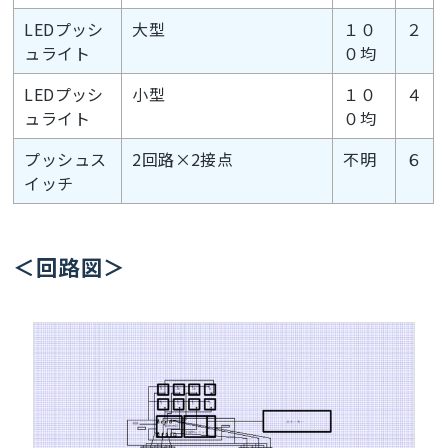
LEDプッシ
大型
１０
２
ュライト
０均
LEDプッシ
小型
１０
４
ュライト
０均
プッシュス
2回路×2接点
不明
６
イッチ
＜回路図＞