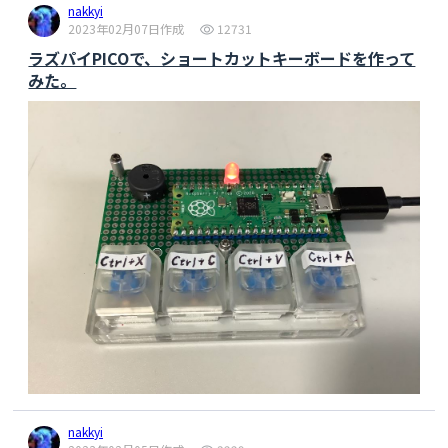
nakkyi
            delay(10); // チャタリング防止用の短い待
2023年02月07日作成
12731
機

ラズパイPICOで、ショートカットキーボードを作って
        }

みた。
        // 状態を保存

        lastState[i] = currentState;

    }

    // 数秒後に画面表示を戻す処理を入れるとより使いやすく
なります

}
nakkyi