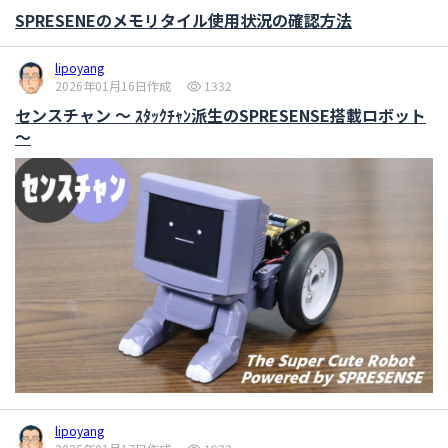
SPRESENEのメモリタイル使用状況の確認方法
lipoyang
2026年01月16日作成
1332
センスチャン ～ ｽﾀｯｸﾁｬﾝ派生のSPRESENSE搭載ロボット
～
lipoyang