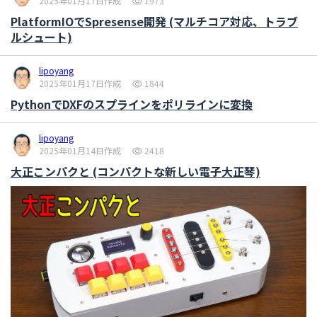
2025年01月17日作成
1973
PlatformIOでSpresense開発 (マルチコア対応、トラブ
ルシュート)
lipoyang
2025年01月17日作成
1844
PythonでDXFのスプラインをポリラインに変換
lipoyang
2025年01月14日作成
2418
大正こンパクと (コンパクトな新しい電子大正琴)