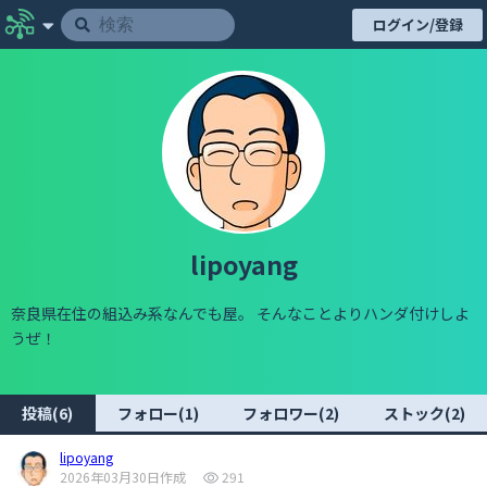
ログイン/登録
lipoyang
奈良県在住の組込み系なんでも屋。 そんなことよりハンダ付けしよ
うぜ！
投稿(6)
フォロー(1)
フォロワー(2)
ストック(2)
lipoyang
2026年03月30日作成
291