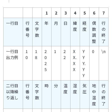
1
2
3
4
5
6
7
一行目
行
文
年
月
日
緯
経
偶
行
番
字
度
度
数
の
号
数
調
終
整
了
一行目
1
1
2
1
2
X
Y
0
\n
出力例
0
8
0
2
X.
Y
2
X
Y.
5
X
Y
Y
二行目
行
文
時
分
温
湿
気
地
行
以降繰
番
字
度
度
圧
中
の
り返し
号
数
温
終
度
了