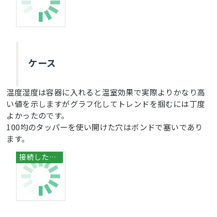
float
 tempRead = ((MSB << 
8
) | LSB); 
//using 
two's compliment
float
 TemperatureSum = tempRead / 
16
;

return
 TemperatureSum;

}

ケース
void
setup
(){

pinMode
(LED0, 
OUTPUT
);

pinMode
(LED1, 
OUTPUT
);

温度湿度は容器に入れると温室効果で実際よりかなり高
pinMode
(LED2, 
OUTPUT
);

い値を示しますがグラフ化してトレンドを掴むには丁度
pinMode
(LED3, 
OUTPUT
);

Serial
.
begin
(SERIAL_BAUD);

よかったのです。
while
 (!
Serial
);

100均のタッパーを使い開けた穴はボンドで塞いであり
Wire
.
begin
();

ます。
if
 (! ee.
begin
())

  {

Serial
.
println
(
"EEPROM not found..."
);

while
 (
1
);

  }

RTC.
begin
();

int
 ret;

  ret = Gnss.
begin
();
