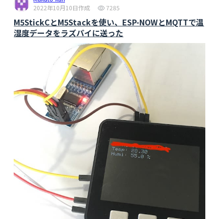
#
ifdef
 MY_TIMEZONE_IN_SECONDS
2022年10月10日作成
7285
M5StickCとM5Stackを使い、ESP-NOWとMQTTで温
#
endif
湿度データをラズパイに送った
int
 diff = now - gps;

if
 (
abs
(diff) >= 
1
) {

        RTC.setTime(gps);

      }

    }

  }

  updateClock();

  Gnss.waitUpdate();

delay
(
10
);

  Gnss.getNavData(&NavData);

digitalWrite
(LED0,
HIGH
);

delay
(
10
);

latitude1 =  (NavData.latitude); 

longitude1 = (NavData.longitude);

delay
(
10
);

  test_lati = (NavData.latitude);

if
(test_lati >
0
){

  check_data = 
1
;

  }

}
