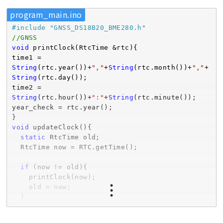
int
 offset_w = 
0
; 
//EEPROMに書き込むとき用のオフセッ
program_main.ino
ト
int
 offset1(
0
),count1(
10
),wordlength1(
0
#
include
"GNSS_DS18B20_BME280.h"
String
 data1(
""
),datatotal1(
""
//GNSS
int
 offset2(
0
),count2(
0
),wordlength2(
0
void
 printClock(RtcTime &rtc){

String
 data2(
""
),datatotal2(
""
time1 = 
#
define
 SERIAL_BAUD 9600
String
(rtc.year())+
","
+
String
(rtc.month())+
","
+
String
(rtc.day());

time2 = 
String
(rtc.hour())+
":"
+
String
(rtc.minute());

year_check = rtc.year();

void
 updateClock(){

static
 RtcTime old;

  RtcTime now = RTC.getTime();

if
 (now != old){

    printClock(now);

    old = now;

  }

void
 printBME280Data(
Stream
* client){
