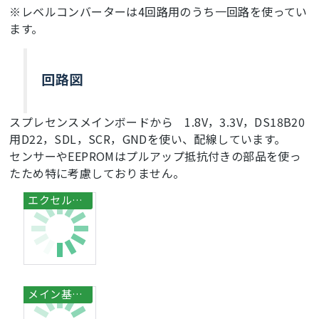
※レベルコンバーターは4回路用のうち一回路を使ってい
Serial
.
println
(
"CRC is not valid!"
);

ます。
return
-1000
;

  }

if
 ( addr[
0
] != 
0x10
 && addr[
0
] != 
0x28
){

Serial
.
print
(
"Device is not recognized"
);

回路図
return
-1000
;

  }

delay
(
50
);

スプレセンスメインボードから 1.8V，3.3V，DS18B20
  ds.reset();

用D22，SDL，SCR，GNDを使い、配線しています。
  ds.select(addr);

センサーやEEPROMはプルアップ抵抗付きの部品を使っ
  ds.
write
(
0x44
,
1
); 
// start conversion, with 
たため特に考慮しておりません。
parasite power on at the end
byte
 present = ds.reset();

  ds.select(addr);

  ds.
write
(
0xBE
); 
// Read Scratchpad
for
 (
int
 i = 
0
; i < 
9
; i++) { 
// we need 9 
bytes
    data[i] = ds.
read
();

  }

  ds.reset_search();

byte
 MSB = data[
1
];

byte
 LSB = data[
0
];
