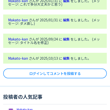
Makato-kan
さんが 2025/01/31 に
編集
をしました。 (メッ
セージ: これで多分大丈夫かと思う)
#
ifdef
 MY_TIMEZONE_IN_SECONDS
// Set the time difference
#
endif
Makato-kan
さんが 2025/01/31 に
編集
をしました。 (メッ
セージ: ダメ直し)
int
 diff = now - gps;

if
 (
abs
(diff) >= 
1
) {

        RTC.setTime(gps);

      }

Makato-kan
さんが 2025/09/24 に
編集
をしました。 (メッ
セージ: タイトル名を修正)
    }

  }

Makato-kan
さんが 2025/10/13 に
編集
をしました。
while
(check_data == 
0
){

if
 (Gnss.waitUpdate()) {

    SpNavData  NavData;

    Gnss.getNavData(&NavData);

ログインしてコメントを投稿する
    SpGnssTime *time = &NavData.time;

if
 (time->year >= 
2000
) {

      RtcTime now = RTC.getTime();

      RtcTime gps(time->year, time->month, 
投稿者の人気記事
time->day,

                  time->hour, time->minute, 
time->sec, time->usec * 
1000
Makato-kan