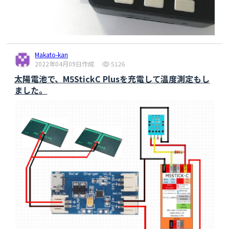
 updateClock();

 data1 = 
String
(time1)+
","
+
String
(latitude1)+
","
+
String
(
longitude1);

 wordlength1 = data1.length();

Makato-kan
if
(wordlength1 %
2
 == 
0
){

2022年04月09日作成
5126
datatotal1 = 
太陽電池で、M5StickC Plusを充電して温度測定もし
String
(count1)+
","
+
String
(wordlength1)+
","
+
Stri
ました。
ng
(data1)+
String
(
0
)+
String
(
"\n"
);

Serial
.
println
(
String
(datatotal1)+
" EVEN 
"
+
String
(datatotal1.length()));

byte
 buffer_1[datatotal1.length() + 
1
];

datatotal1.getBytes(buffer_1, 
datatotal1.length() + 
1
);

delay
(
10
); 

ee.writeBlock(offset_w, (uint8_t*) buffer_1, 
delay
(
10
); 

 }
else
{

datatotal1 = 
String
(count1)+
","
+
String
(wordlength1)+
","
+
Stri