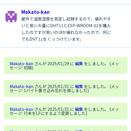
  assert(ret == 
0
);

  ret = Gnss.start();

Makato-kan
  assert(ret == 
0
);

屋外で温度湿度を測定し記録するので、壊れやす
while
(!bme.
begin
())

  {

いと思い大量にDHT11とESP-WROOM-02を購入
Serial
.
println
(
"Could not find BME280 
したのですが思いのほか壊れなかったので、何に
sensor!"
);

でもDHT11をくっつけています。
delay
(
1000
);

  }

if
 (Gnss.waitUpdate()){

    SpNavData  NavData;

Makato-kan
さんが 2025/01/29 に
編集
をしました。 (メッ
// Get the UTC time
セージ: 初版)
    Gnss.getNavData(&NavData);

    SpGnssTime *time = &NavData.time;

// Check if the acquired UTC time is 
Makato-kan
さんが 2025/01/31 に
編集
をしました。 (メッ
accurate
セージ: 1バイト書き込み忘れを直しました)
if
 (time->year >= 
2000
) {

// Convert SpGnssTime to RtcTime
Makato-kan
さんが 2025/01/31 に
編集
をしました。 (メッ
      RtcTime gps(time->year, time->month, 
セージ: 行末をLFにするよう変更しました)
time->day,

                  time->hour, time->minute, 
time->sec, time->usec * 
1000