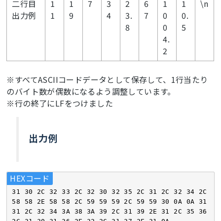
二行目
1
1
7
3
2
6
1
1
\n
出力例
1
9
4
3.
7
0
0.
8
0
5
4.
2
※すべてASCIIコードデータとして保存して、1行当たり
のバイト数が偶数になるよう調整しています。
※行の終了にLFをつけました
出力例
HEXコード
31
30
2
C 
32
33
2
C 
32
30
32
35
2
C 
31
2
C 
32
34
2
C 
58
58
2
E 
58
58
2
C 
59
59
59
2
C 
59
59
30
0
A 
0
A 
31
31
2
C 
32
34
3
A 
38
3
A 
39
2
C 
31
39
2
E 
31
2
C 
35
36