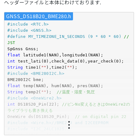
ヘッダーファイルと本体にわけております.
GNSS_DS18B20_BME280.h
#
include
<RTC.h>
#
include
<GNSS.h>
#
define
 MY_TIMEZONE_IN_SECONDS (9 * 60 * 60) 
// 
JST
float
int
 test_lati(
0
),check_data(
0
),year_check(
0
String
 time1(
""
),time2(
""
#
include
<BME280I2C.h>
float
String
 temp2(
""
);  
//温度・湿度・気圧
#
include
<OneWire2.h>
int
 DS18S20_Pin(
22
); 
//ピンNo変えるときはOneWire2の
ライブラリも書き換える
OneWire ds(DS18S20_Pin);  
// on digital pin 22
#
include
<Wire.h>//BME280 and I2CEEPROM
#
include
"I2C_24LC1025.h"
I2C_24LC1025 ee(
0x50