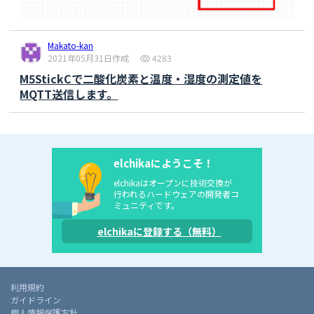
ng
(data1)+
String
(
"\n"
Serial
.
println
(
String
(datatotal1)+
" ODD 
"
+
String
(datatotal1.length()));

Makato-kan
byte
 buffer_1[datatotal1.length() + 
1
]; 

2021年05月31日作成
4283
datatotal1.getBytes(buffer_1, 
M5StickCで二酸化炭素と温度・湿度の測定値を
datatotal1.length() + 
1
);

MQTT送信します。
delay
(
10
);

    ee.writeBlock(offset_w, (uint8_t*) 
delay
(
10
);

elchikaにようこそ！
digitalWrite
(LED0,
LOW
);

elchikaはオープンに技術交換が
    getTemp();

行われるハードウェアの開発者コ
ミュニティです。
}

elchikaに登録する（無料）
void
loop
(){

float
 temperature = getTemp();

   printBME280Data(&
Serial
);

delay
(
10
利用規約
if
(offset2 == 
0
){offset2 = 
ガイドライン
datatotal1.length();}
else
個人情報保護方針