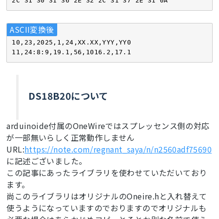
2
C 
31
30
31
36
2
E 
32
2
C 
31
37
2
E 
31
0
A
ASCII変換後
10
,
23
,
2025
,
1
,
24
11
,
24
:
8
:
9
,
19.1
,
56
,
1016.2
,
17.1
DS18B20について
arduinoide付属のOneWireではスプレッセンス側の対応
が一部無いらしく正常動作しません
URL:
https://note.com/regnant_saya/n/n2560adf75690
に記述ございました。
この記事にあったライブラリを使わせていただいており
ます。
尚このライブラリはオリジナルのOneire.hと入れ替えて
使うようになっていますのでおりますのでオリジナルも