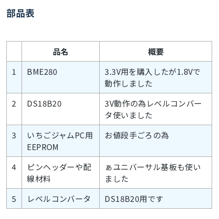
   BME280::TempUnit 
部品表
tempUnit(BME280::TempUnit_Celsius);

   BME280::PresUnit 
presUnit(BME280::PresUnit_Pa);

   bme.
read
(pres, temp, hum, tempUnit, 
品名
概要
presUnit);

  temp2 = 
1
BME280
3.3V用を購入したが1.8Vで
String
(temp,
1
)+
","
+
String
(hum,
0
)+
","
+
String
(pre
動作しました
s/
100
,
1
);

delay
(
10
);

2
DS18B20
3V動作の為レベルコンバー
float
タ使いました
delay
(
50
);

//returns the temperature from one DS18S20 in 
3
いちごジャムPC用
お値段手ごろの為
DEG Celsius
EEPROM
byte
 data[
12
];

byte
 addr[
8
];

4
ピンヘッダーや配
ぁユニバーサル基板も使い
if
 ( !ds.search(addr)){

線材料
ました
//no more sensors on chain, reset search
      ds.reset_search();

5
レベルコンバータ
DS18B20用です
return
-1000
;

  }

if
 ( OneWire::crc8( addr, 
7
) != addr[
7
]){
