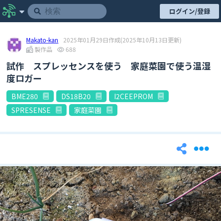
ログイン/登録
Makato-kan
2025年01月29日作成
(2025年10月13日更新)
製作品
688
試作 スプレッセンスを使う 家庭菜園で使う温湿
度ロガー
BME280
DS18B20
I2CEEPROM
SPRESENSE
家庭菜園