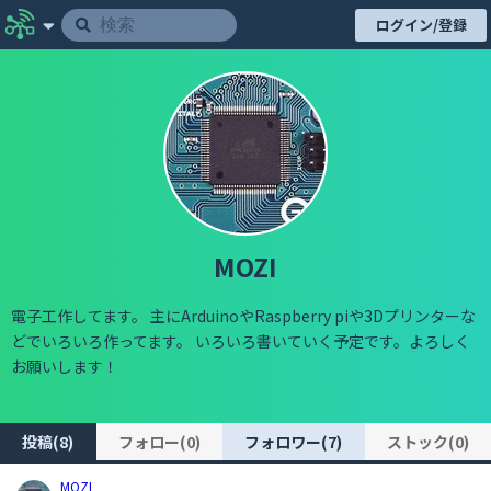
ログイン/登録
MOZI
電子工作してます。 主にArduinoやRaspberry piや3Dプリンターな
どでいろいろ作ってます。 いろいろ書いていく予定です。よろしく
お願いします！
投稿(8)
フォロー(0)
フォロワー(7)
ストック(0)
MOZI