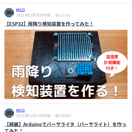
MOZI
2021年02月20日作成
11193
【ESP32】雨降り検知装置を作ってみた！
MOZI
2021年01月15日作成
46969
【綺麗】Arduinoでバーサライタ（バーサライト）を作っ
てみた！