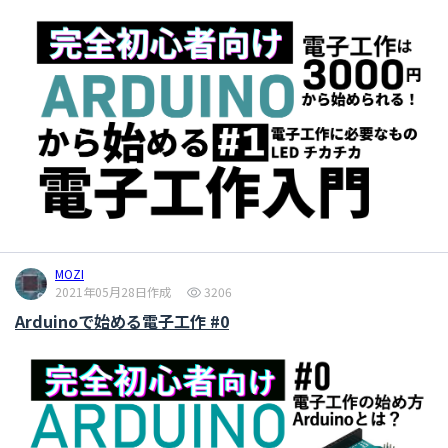
MOZI
2021年05月28日作成
3206
Arduinoで始める電子工作 #0