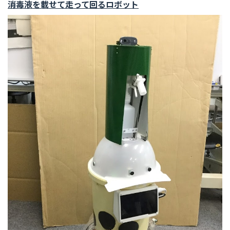
消毒液を載せて走って回るロボット