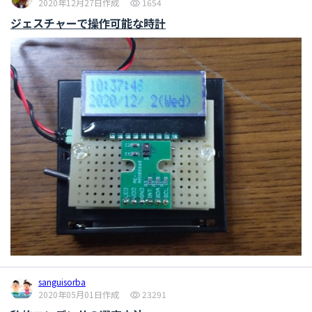
2020年12月27日作成
1654
ジェスチャーで操作可能な時計
sanguisorba
2020年05月01日作成
23291