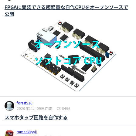
FPGAに実装できる超軽量な自作CPUをオープンソースで
公開
forest516
2020年11月09日作成
8496
スマホタップ回路を自作する
mmaakkyyii