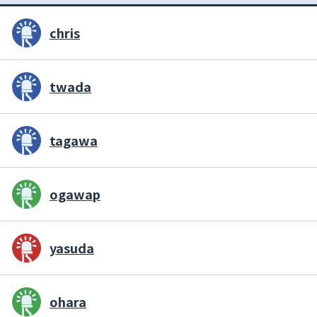
chris
twada
tagawa
ogawap
yasuda
ohara